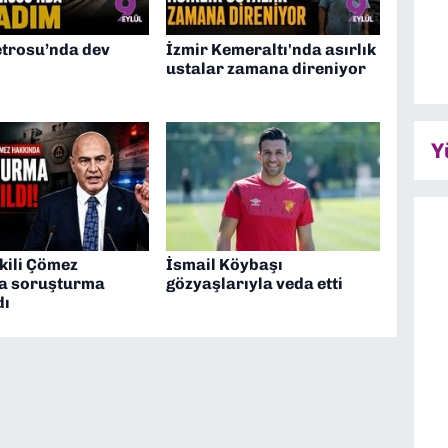
trosu’nda dev
İzmir Kemeraltı'nda asırlık
ustalar zamana direniyor
Y
kili Çömez
İsmail Köybaşı
a soruşturma
gözyaşlarıyla veda etti
dı