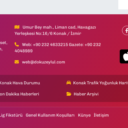
Umur Bey mah., Liman cad, Havagazı
Yerleşkesi No:16/6 Konak / İzmir
set,
Web: +90 232 4633215 Gazete: +90 232
h,
4048989
web@dokuzeylul.com
Konak Hava Durumu
Konak Trafik Yoğunluk Hari
on Dakika Haberleri
Haber Arşivi
Lig Fikstürü
Genel Kullanım Koşulları
Künye
İletişim