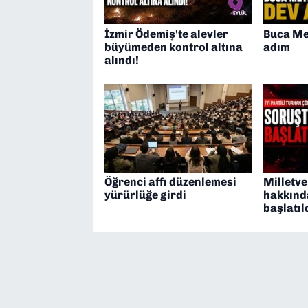
İzmir Ödemiş'te alevler
Buca Me
büyümeden kontrol altına
adım
alındı!
Öğrenci affı düzenlemesi
Milletve
yürürlüğe girdi
hakkınd
başlatıl