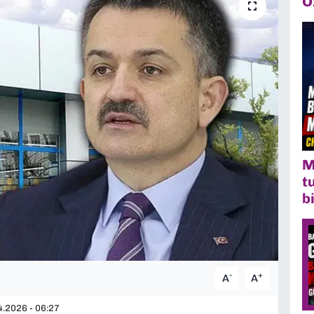
Ö
M
t
b
-
+
A
A
.2026 - 06:27