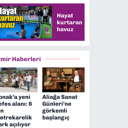
liman
Hayat
kurtaran
havuz
zmir Haberleri
onak’a yeni
Aliağa Sanat
efes alanı: 6
Günleri’ne
in
görkemli
etrekarelik
başlangıç
ark açılıyor