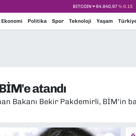
BITCOIN
64.840,97
%-0.15
DOLAR
47,7436
%0.18
Ekonomi
Politika
Spor
Teknoloji
Yaşam
Türkiy
EURO
55,2510
%0.32
STERLİN
64,4811
%0.38
GRAM ALTIN
6660.55
%0
BİST100
13.779
%-14
 BİM'e atandı
an Bakanı Bekir Pakdemirli, BİM'in b