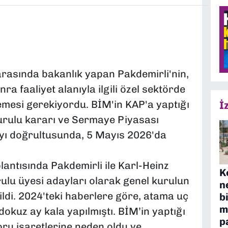
asında bakanlık yapan Pakdemirli'nin,
a faaliyet alanıyla ilgili özel sektörde
lemesi gerekiyordu. BİM'in KAP'a yaptığı
İ
kurulu kararı ve Sermaye Piyasası
yı doğrultusunda, 5 Mayıs 2026'da
lantısında Pakdemirli ile Karl-Heinz
K
ulu üyesi adayları olarak genel kurulun
n
ldi. 2024'teki haberlere göre, atama uç
b
m
dokuz ay kala yapılmıştı. BİM’in yaptığı
p
ru işaretlerine neden oldu ve