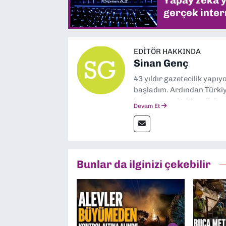
Yapay zekâ yi
gerçek intern
EDITÖR HAKKINDA
Sinan Genç
43 yıldır gazetecilik yapı
başladım. Ardından Türkiye
boyunca muhabir, editör,
Devam Et
yaptım. Ayrıca Yeni Asır 
anda Dokuz Eylül Gazetesi
Bunlar da ilginizi çekebilir