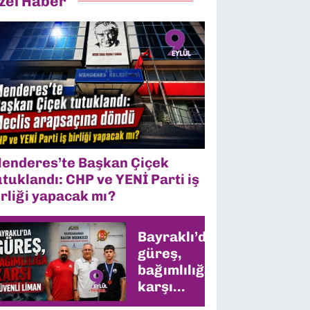
zel Haber
enderes’te Başkan Çiçek
utuklandı: CHP ve YENİ Parti iş
irliği yapacak mı?
Bayraklı’da
güreş,
bağımlılığa
karşı
güvenli