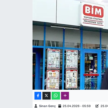
SAĞLIK
SPOR
TEKNOLOJİ
YAŞAM
YEREL YÖNETİMLER
Sinan Genç
25.04.2026 - 05:59
25.04