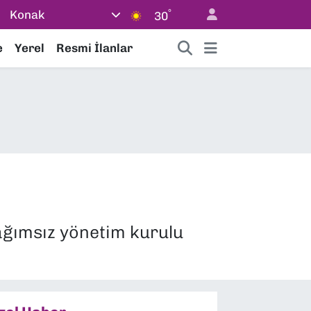
°
Konak
30
e
Yerel
Resmi İlanlar
ağımsız yönetim kurulu