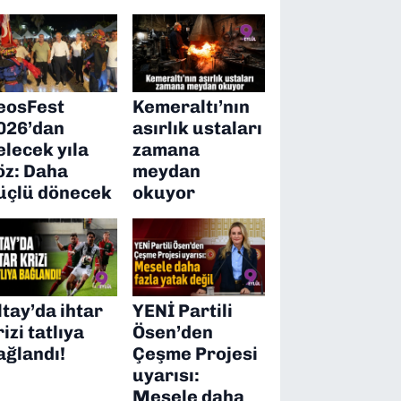
eosFest
Kemeraltı’nın
026’dan
asırlık ustaları
elecek yıla
zamana
öz: Daha
meydan
üçlü dönecek
okuyor
ltay’da ihtar
YENİ Partili
rizi tatlıya
Ösen’den
ağlandı!
Çeşme Projesi
uyarısı:
Mesele daha