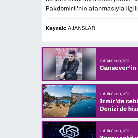
Pakdemirli’nin atanmasıyla ilgili
Kaynak:
AJANSLAR
EDITÖRÜN SEÇTIĞI
Cansever'in
EDITÖRÜN SEÇTIĞI
İzmir’de ceb
Denizi de hiz
EDITÖRÜN SEÇTIĞI