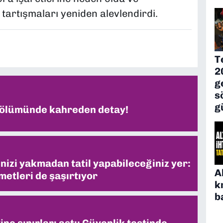
 tartışmaları yeniden alevlendirdi.
T
2
g
s
g
 ölümünde kahreden detay!
inizi yakmadan tatil yapabileceğiniz yer:
A
metleri de şaşırtıyor
k
b