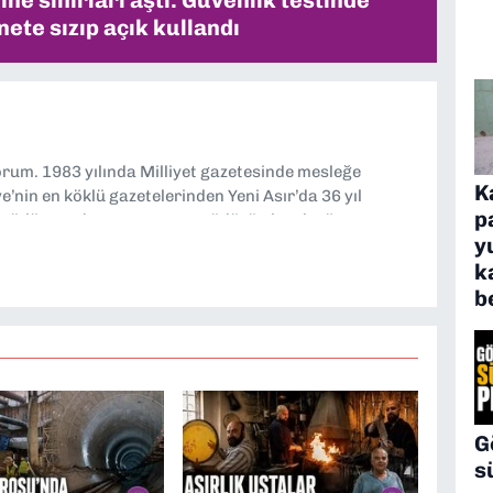
ne sınırları aştı: Güvenlik testinde
ete sızıp açık kullandı
yorum. 1983 yılında Milliyet gazetesinde mesleğe
K
’nin en köklü gazetelerinden Yeni Asır’da 36 yıl
p
 müdür yardımcısı ve spor müdürü olarak görev
y
TV’de 7 yıl boyunca programlar hazırlayıp sundum. Şu
k
'nde editörlük yapıyorum
b
G
s