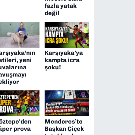
fazla yatak
değil
arşıyaka’nın
Karşıyaka’ya
atileri, yeni
kampta icra
uvalarına
şoku!
avuşmayı
ekliyor
öztepe'den
Menderes’te
üper prova
Başkan Çiçek