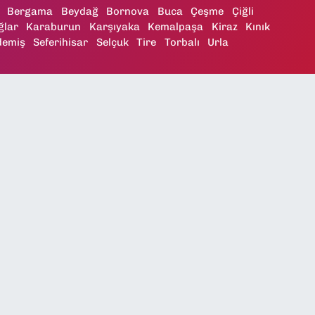
Bergama
Beydağ
Bornova
Buca
Çeşme
Çiğli
ğlar
Karaburun
Karşıyaka
Kemalpaşa
Kiraz
Kınık
demiş
Seferihisar
Selçuk
Tire
Torbalı
Urla