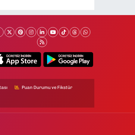
tası
Puan Durumu ve Fikstür