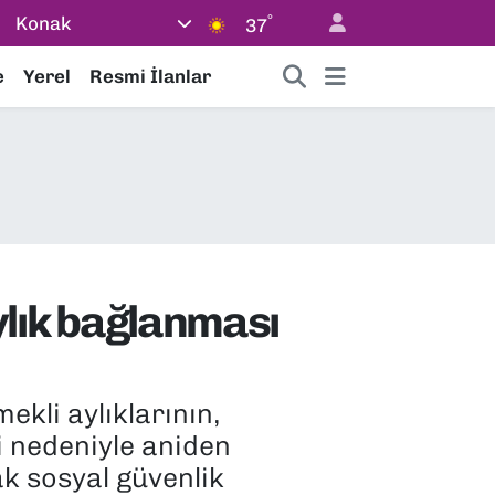
°
Konak
37
e
Yerel
Resmi İlanlar
aylık bağlanması
kli aylıklarının,
i nedeniyle aniden
ak sosyal güvenlik