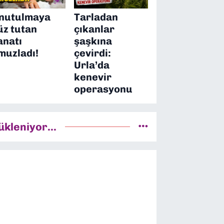
nutulmaya
Tarladan
üz tutan
çıkanlar
anatı
şaşkına
muzladı!
çevirdi:
Urla’da
kenevir
operasyonu
ükleniyor...