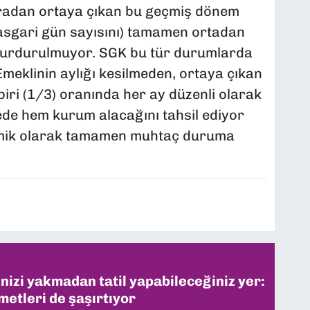
radan ortaya çıkan bu geçmiş dönem
 (asgari gün sayısını) tamamen ortadan
 durdurulmuyor. SGK bu tür durumlarda
 Emeklinin aylığı kesilmeden, ortaya çıkan
biri (1/3) oranında her ay düzenli olarak
yede hem kurum alacağını tahsil ediyor
mik olarak tamamen muhtaç duruma
inizi yakmadan tatil yapabileceğiniz yer:
metleri de şaşırtıyor