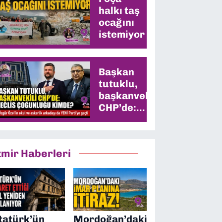
halkı taş
ocağını
istemiyor
Başkan
tutuklu,
başkanvekili
CHP’de:
Meclis
çoğunluğu
kimde?
zmir Haberleri
tatürk’ün
Mordoğan’daki