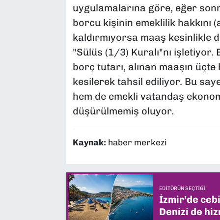
uygulamalarına göre, eğer son
borcu kişinin emeklilik hakkını
kaldırmıyorsa maaş kesinlikle
"Sülüs (1/3) Kuralı"nı işletiyor.
borç tutarı, alınan maaşın üçte 
kesilerek tahsil ediliyor. Bu sa
hem de emekli vatandaş ekono
düşürülmemiş oluyor.
Kaynak:
haber merkezi
EDITÖRÜN SEÇTIĞI
İzmir’de ceb
Denizi de hiz