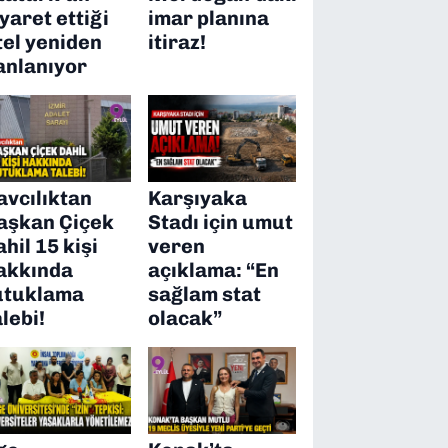
iyaret ettiği
imar planına
tel yeniden
itiraz!
anlanıyor
avcılıktan
Karşıyaka
aşkan Çiçek
Stadı için umut
ahil 15 kişi
veren
akkında
açıklama: “En
utuklama
sağlam stat
alebi!
olacak”