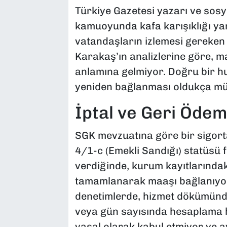
Türkiye Gazetesi yazarı ve sosy
kamuoyunda kafa karışıklığı yar
vatandaşların izlemesi gereken 
Karakaş’ın analizlerine göre, m
anlamına gelmiyor. Doğru bir hu
yeniden bağlanması oldukça m
İptal ve Geri Ödem
SGK mevzuatına göre bir sigorta
4/1-c (Emekli Sandığı) statüsü f
verdiğinde, kurum kayıtlarındak
tamamlanarak maaşı bağlanıyor. 
denetimlerde, hizmet dökümünde 
veya gün sayısında hesaplama 
yasal olarak kabul etmiyor ve ay