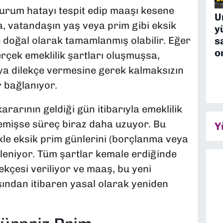
rum hatayı tespit edip maaşı kesene
U
 vatandaşın yaş veya prim gibi eksik
y
e doğal olarak tamamlanmış olabilir. Eğer
s
o
rçek emeklilik şartları oluşmuşsa,
eya dilekçe vermesine gerek kalmaksızın
 bağlanıyor.
kararının geldiği gün itibarıyla emeklilik
memişse süreç biraz daha uzuyor. Bu
Y
kle eksik prim günlerini (borçlanma veya
eniyor. Tüm şartlar kemale erdiğinde
lekçesi veriliyor ve maaş, bu yeni
şından itibaren yasal olarak yeniden