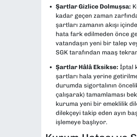
Şartlar Gizlice Dolmuşsa:
Ku
kadar geçen zaman zarfında,
şartları zamanın akışı içind
hata fark edilmeden önce ge
vatandaşın yeni bir talep v
SGK tarafından maaş tekrar
Şartlar Hâlâ Eksikse:
İptal 
şartları hala yerine getiril
durumda sigortalının önceli
çalışarak) tamamlaması bekl
kuruma yeni bir emeklilik di
dilekçeyi takip eden ayın ba
işlemeye başlıyor.