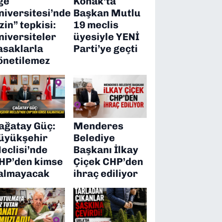
ge
Konak’ta
niversitesi’nde
Başkan Mutlu
izin” tepkisi:
19 meclis
niversiteler
üyesiyle YENİ
asaklarla
Parti’ye geçti
önetilemez
ağatay Güç:
Menderes
üyükşehir
Belediye
eclisi’nde
Başkanı İlkay
HP’den kimse
Çiçek CHP’den
almayacak
ihraç ediliyor