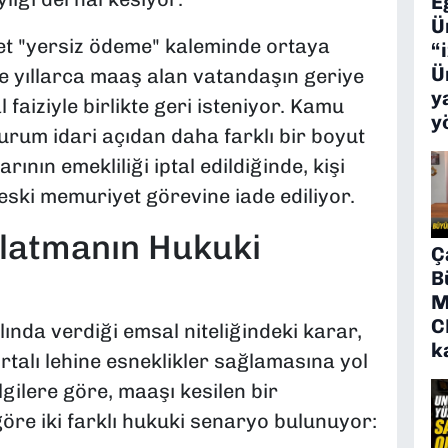
E
Ü
t "yersiz ödeme" kaleminde ortaya
“
Ü
de yıllarca maaş alan vatandaşın geriye
y
faiziyle birlikte geri isteniyor. Kamu
y
durum idari açıdan daha farklı bir boyut
ının emekliliği iptal edildiğinde, kişi
ki memuriyet görevine iade ediliyor.
latmanın Hukuki
Ç
B
M
C
nda verdiği emsal niteliğindeki karar,
k
talı lehine esneklikler sağlamasına yol
lgilere göre, maaşı kesilen bir
e iki farklı hukuki senaryo bulunuyor: