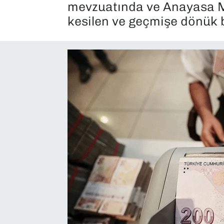
mevzuatında ve Anayasa M
SAĞLIK
kesilen ve geçmişe dönük bo
SPOR
TEKNOLOJİ
YAŞAM
YEREL YÖNETİMLER