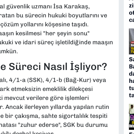
z
al güvenlik uzmanı İsa Karakaş,
o
atan bu sürecin hukuki boyutlarını ve
c
çözüm yollarını köşesine taşıdı.
aaşın kesilmesi "her şeyin sonu"
kuki ve idari süreç işletildiğinde maaşın
ümkün.
S
e Süreci Nasıl İşliyor?
B
d
lı, 4/1-a (SSK), 4/1-b (Bağ-Kur) veya
h
t
ark etmeksizin emeklilik dilekçesi
t
i mevcut verilere göre işlemleri
Ancak ilerleyen yıllarda yapılan rutin
bir çakışma, sahte sigortalılık tespiti
hatası "zuhur ederse", SGK bu durumu
lığı derhal kesiyor.