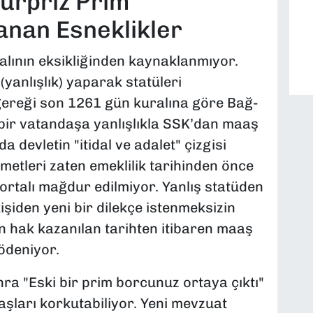
ürpriz Prim
anan Esneklikler
alının eksikliğinden kaynaklanmıyor.
yanlışlık) yaparak statüleri
 gereği son 1261 gün kuralına göre Bağ-
bir vatandaşa yanlışlıkla SSK’dan maaş
 devletin "itidal ve adalet" çizgisi
zmetleri zaten emeklilik tarihinden önce
gortalı mağdur edilmiyor. Yanlış statüden
işiden yeni bir dilekçe istenmeksizin
n hak kazanılan tarihten itibaren maaş
ödeniyor.
ra "Eski bir prim borcunuz ortaya çıktı"
aşları korkutabiliyor. Yeni mevzuat