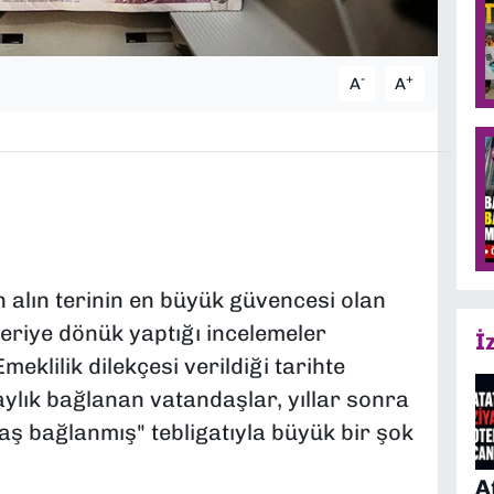
-
+
A
A
 alın terinin en büyük güvencesi olan
geriye dönük yaptığı incelemeler
İ
eklilik dilekçesi verildiği tarihte
aylık bağlanan vatandaşlar, yıllar sonra
ş bağlanmış" tebligatıyla büyük bir şok
A