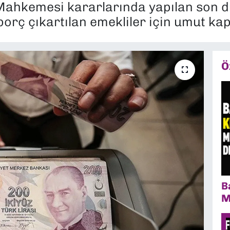
ahkemesi kararlarında yapılan son d
rç çıkartılan emekliler için umut kapı
Ö
B
M