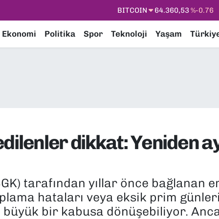
BITCOIN
64.360,53
%-0.76
DOLAR
47,7069
%0.17
Ekonomi
Politika
Spor
Teknoloji
Yaşam
Türkiy
EURO
55,0265
%0.01
STERLİN
64,1897
%0.02
GRAM ALTIN
6618.49
%2.12
BİST100
13.887
%64
 edilenler dikkat: Yeniden 
K) tarafından yıllar önce bağlanan eme
plama hataları veya eksik prim günler
n büyük bir kabusa dönüşebiliyor. Anc