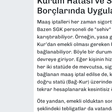
Kurum Hatası ve S
Borçlarında Uygul
Maaş iptalleri her zaman sigort
Bazen SGK personeli de "sehiv" (
karıştırabiliyor. Örneğin, yasa
Kur’dan emekli olması gereken 
bağlanabiliyor. Böyle bir durumda
devreye giriyor. Eğer kişinin hi
her iki statüde de mevcutsa, si
bağlanan maaş iptal edilse de, k
doğru statü (Bağ-Kur) üzerinde
tekrar hesaplanarak kesintisiz 
Öte yandan, emekli olduktan son
şeklindeki tebligatlar da vatand