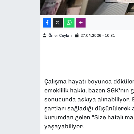
Ömer Ceylan
27.04.2026 - 10:31
Çalışma hayatı boyunca dökülen
emeklilik hakkı, bazen SGK'nın 
sonucunda askıya alınabiliyor. Em
şartları sağladığı düşünülerek 
kurumdan gelen "Size hatalı maa
yaşayabiliyor.