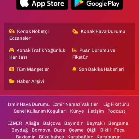
Konak Nöbetçi
Konak Hava Durumu
Eczaneler
Konak Trafik Yoğunluk
Puan Durumu ve
Haritası
Fikstür
Tüm Manşetler
Son Dakika Haberleri
Haber Arşivi
İzmir Hava Durumu
İzmir Namaz Vakitleri
Lig Fikstürü
Genel Kullanım Koşulları
Künye
İletişim
Podcast
İZMİR
Aliağa
Balçova
Bayındır
Bayraklı
Bergama
Beydağ
Bornova
Buca
Çeşme
Çiğli
Dikili
Foça
Gaziemir
Güzelbahçe
Karabağlar
Karaburun