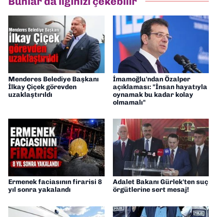
Bunlar da ilginizi çekebilir
Gazetesi'nde editörlük yapıyorum
Menderes Belediye Başkanı
İmamoğlu'ndan Özalper
İlkay Çiçek görevden
açıklaması: "İnsan hayatıyla
uzaklaştırıldı
oynamak bu kadar kolay
olmamalı"
Ermenek faciasının firarisi 8
Adalet Bakanı Gürlek'ten suç
yıl sonra yakalandı
örgütlerine sert mesaj!