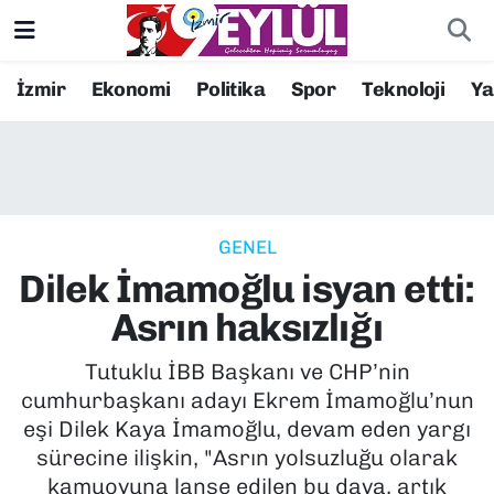
Resmi İlanlar
Konak Nöbetçi Eczaneler
İzmir
Ekonomi
Politika
Spor
Teknoloji
Y
BİLİM
Konak Hava Durumu
DÜNYA
Konak Trafik Yoğunluk Haritası
GENEL
EĞİTİM
Süper Lig Puan Durumu ve Fikstür
Dilek İmamoğlu isyan etti:
EKONOMİ
Tüm Manşetler
Asrın haksızlığı
KÜLTÜR SANAT
Son Dakika Haberleri
Tutuklu İBB Başkanı ve CHP’nin
cumhurbaşkanı adayı Ekrem İmamoğlu’nun
MAGAZİN
Haber Arşivi
eşi Dilek Kaya İmamoğlu, devam eden yargı
sürecine ilişkin, "Asrın yolsuzluğu olarak
POLİTİKA
kamuoyuna lanse edilen bu dava, artık