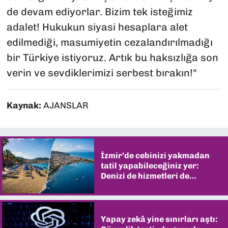
de devam ediyorlar. Bizim tek isteğimiz
adalet! Hukukun siyasi hesaplara alet
edilmediği, masumiyetin cezalandırılmadığı
bir Türkiye istiyoruz. Artık bu haksızlığa son
verin ve sevdiklerimizi serbest bırakın!"
Kaynak:
AJANSLAR
İzmir’de cebinizi yakmadan
tatil yapabileceğiniz yer:
Denizi de hizmetleri de
şaşırtıyor
Yapay zekâ yine sınırları aştı: