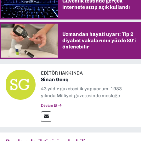
Güvenlik testinde gerçek
internete sızıp açık kullandı
Uzmandan hayati uyarı: Tip 2
diyabet vakalarının yüzde 80'i
önlenebilir
EDITÖR HAKKINDA
Sinan Genç
43 yıldır gazetecilik yapıyorum. 1983
yılında Milliyet gazetesinde mesleğe
başladım. Ardından Türkiye’nin en köklü
Devam Et
gazetelerinden Yeni Asır’da 36 yıl boyunca
muhabir, editör, müdür yardımcısı ve spor
müdürü olarak görev yaptım. Ayrıca Yeni
Asır TV’de 7 yıl boyunca programlar
hazırlayıp sundum. Şu anda Dokuz Eylül