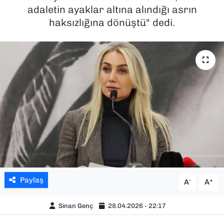
adaletin ayaklar altına alındığı asrın
SAĞLIK
haksızlığına dönüştü" dedi.
SPOR
TEKNOLOJİ
YAŞAM
YEREL YÖNETİMLER
Paylaş
-
+
A
A
Sinan Genç
28.04.2026 - 22:17