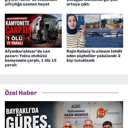
çiftçiliğe uzanan hayat
ortaya çıktı
Afyonkarahisar’da can
Rojin Kabaiş’in ailesini tehdit
pazarı: Yolcu otobüsü
eden şüpheliler yakalandı: 2
kamyonete çarptı, 1 ölü 15
kişi tutuklandı
yaralı
Özel Haber