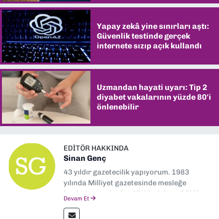
Yapay zekâ yine sınırları aştı:
Güvenlik testinde gerçek
internete sızıp açık kullandı
Uzmandan hayati uyarı: Tip 2
diyabet vakalarının yüzde 80'i
önlenebilir
EDITÖR HAKKINDA
Sinan Genç
43 yıldır gazetecilik yapıyorum. 1983
yılında Milliyet gazetesinde mesleğe
başladım. Ardından Türkiye’nin en köklü
Devam Et
gazetelerinden Yeni Asır’da 36 yıl boyunca
muhabir, editör, müdür yardımcısı ve spor