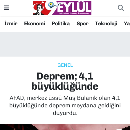
Resmi İlanlar
Konak Nöbetçi Eczaneler
İzmir
Ekonomi
Politika
Spor
Teknoloji
Y
BİLİM
Konak Hava Durumu
DÜNYA
Konak Trafik Yoğunluk Haritası
GENEL
EĞİTİM
Süper Lig Puan Durumu ve Fikstür
Deprem; 4,1
EKONOMİ
Tüm Manşetler
büyüklüğünde
KÜLTÜR SANAT
Son Dakika Haberleri
AFAD, merkez üssü Muş Bulanık olan 4,1
büyüklüğünde deprem meydana geldiğini
MAGAZİN
Haber Arşivi
duyurdu.
POLİTİKA