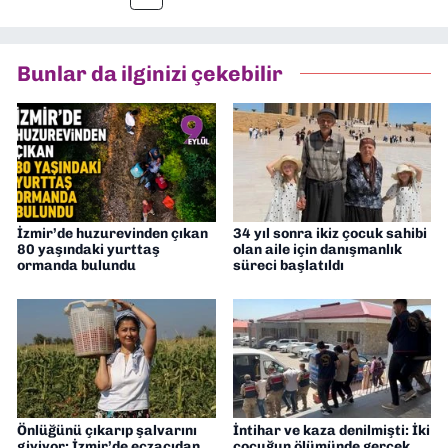
müdürü olarak görev yaptım. Ayrıca Yeni
Asır TV’de 7 yıl boyunca programlar
hazırlayıp sundum. Şu anda Dokuz Eylül
Bunlar da ilginizi çekebilir
Gazetesi'nde editörlük yapıyorum
İzmir’de huzurevinden çıkan
34 yıl sonra ikiz çocuk sahibi
80 yaşındaki yurttaş
olan aile için danışmanlık
ormanda bulundu
süreci başlatıldı
Önlüğünü çıkarıp şalvarını
İntihar ve kaza denilmişti: İki
giyiyor: İzmir’de eczacıdan
çocuğun ölümünde gerçek