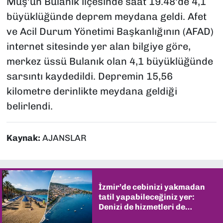
Muş'un Bulanık ilçesinde saat 19.48'de 4,1
büyüklüğünde deprem meydana geldi. Afet
ve Acil Durum Yönetimi Başkanlığının (AFAD)
internet sitesinde yer alan bilgiye göre,
merkez üssü Bulanık olan 4,1 büyüklüğünde
sarsıntı kaydedildi. Depremin 15,56
kilometre derinlikte meydana geldiği
belirlendi.
Kaynak:
AJANSLAR
İzmir’de cebinizi yakmadan
tatil yapabileceğiniz yer:
Denizi de hizmetleri de
şaşırtıyor