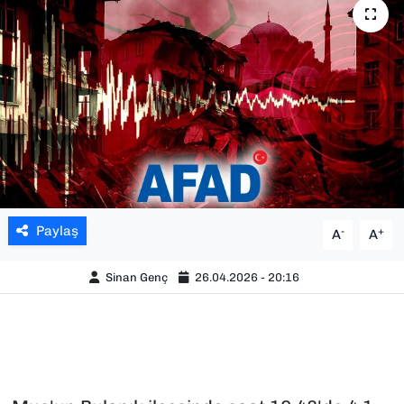
SAĞLIK
SPOR
TEKNOLOJİ
YAŞAM
YEREL YÖNETİMLER
Paylaş
-
+
A
A
Sinan Genç
26.04.2026 - 20:16