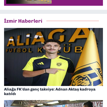
İzmir Haberleri
Aliağa FK’dan genç takviye: Adnan Aktaş kadroya
katıldı