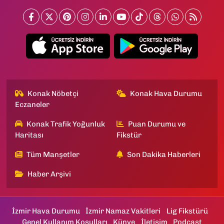
Konak Nöbetçi
Konak Hava Durumu
Eczaneler
Konak Trafik Yoğunluk
Puan Durumu ve
Haritası
Fikstür
Tüm Manşetler
Son Dakika Haberleri
Haber Arşivi
İzmir Hava Durumu
İzmir Namaz Vakitleri
Lig Fikstürü
Genel Kullanım Koşulları
Künye
İletişim
Podcast