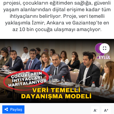
projesi, çocukların eğitimden sağlığa, güvenli
yaşam alanlarından dijital erişime kadar tüm
SAĞLIK
ihtiyaçlarını belirliyor. Proje, veri temelli
yaklaşımla İzmir, Ankara ve Gaziantep’te en
SPOR
az 10 bin çocuğa ulaşmayı amaçlıyor.
TEKNOLOJİ
YAŞAM
YEREL YÖNETİMLER
Paylaş
-
+
A
A