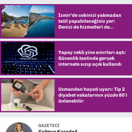
İzmir’de cebinizi yakmadan
tatil yapabileceğiniz yer:
Denizi de hizmetleri de
şaşırtıyor
Yapay zekâ yine sınırları aştı:
Güvenlik testinde gerçek
internete sızıp açık kullandı
Uzmandan hayati uyarı: Tip 2
diyabet vakalarının yüzde 80'i
önlenebilir
GAZETECI
Yağmur Karadağ