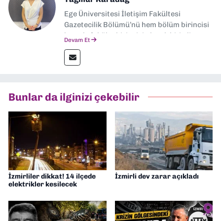
Ege Üniversitesi İletişim Fakültesi
Gazetecilik Bölümü’nü hem bölüm birincisi
hem de fakülte birincisi olarak bitirdim.
Devam Et
Ardından Ege Üniversitesi'nde “Siyasal
İletişim” üzerine yüksek lisans eğitimimi
tamamladım. Halen aynı anabilim dalında
“İklim Krizi Haberciliği” üzerine doktora
eğitimim sürüyor. 9 Eylül'de “Haber
Bunlar da ilginizi çekebilir
Müdürü” olarak görev almaktayım. Hak
odaklı haberciliğe dair çalışmalar
yapıyorum
İzmirliler dikkat! 14 ilçede
İzmirli dev zarar açıkladı
elektrikler kesilecek