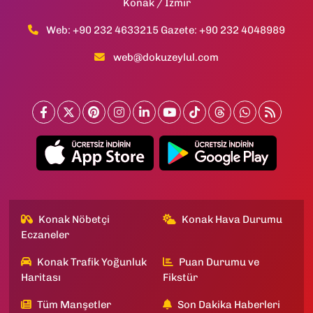
Konak / İzmir
Web: +90 232 4633215 Gazete: +90 232 4048989
web@dokuzeylul.com
Konak Nöbetçi
Konak Hava Durumu
Eczaneler
Konak Trafik Yoğunluk
Puan Durumu ve
Haritası
Fikstür
Tüm Manşetler
Son Dakika Haberleri