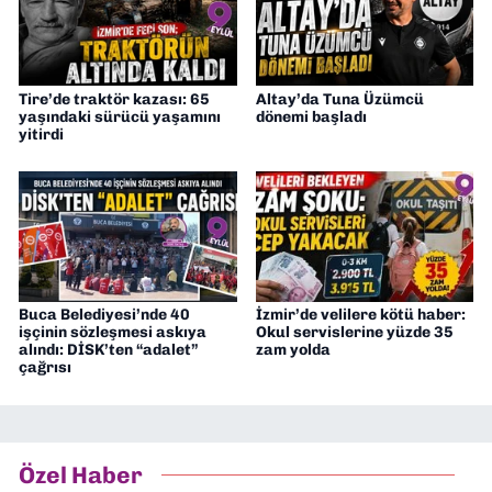
Tire’de traktör kazası: 65
Altay’da Tuna Üzümcü
yaşındaki sürücü yaşamını
dönemi başladı
yitirdi
Buca Belediyesi’nde 40
İzmir’de velilere kötü haber:
işçinin sözleşmesi askıya
Okul servislerine yüzde 35
alındı: DİSK’ten “adalet”
zam yolda
çağrısı
Özel Haber