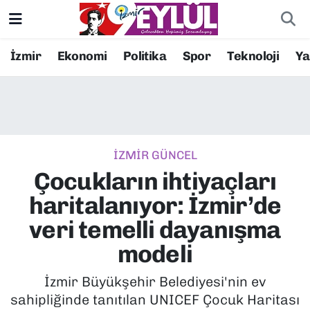
Resmi İlanlar
Konak Nöbetçi Eczaneler
İzmir
Ekonomi
Politika
Spor
Teknoloji
Y
BİLİM
Konak Hava Durumu
DÜNYA
Konak Trafik Yoğunluk Haritası
İZMİR GÜNCEL
EĞİTİM
Süper Lig Puan Durumu ve Fikstür
Çocukların ihtiyaçları
EKONOMİ
Tüm Manşetler
haritalanıyor: İzmir’de
veri temelli dayanışma
KÜLTÜR SANAT
Son Dakika Haberleri
modeli
MAGAZİN
Haber Arşivi
İzmir Büyükşehir Belediyesi'nin ev
sahipliğinde tanıtılan UNICEF Çocuk Haritası
POLİTİKA