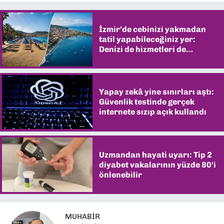
İzmir’de cebinizi yakmadan
tatil yapabileceğiniz yer:
Denizi de hizmetleri de
şaşırtıyor
Yapay zekâ yine sınırları aştı:
Güvenlik testinde gerçek
internete sızıp açık kullandı
Uzmandan hayati uyarı: Tip 2
diyabet vakalarının yüzde 80'i
önlenebilir
MUHABIR