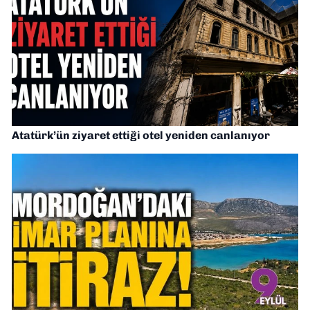
Atatürk’ün ziyaret ettiği otel yeniden canlanıyor