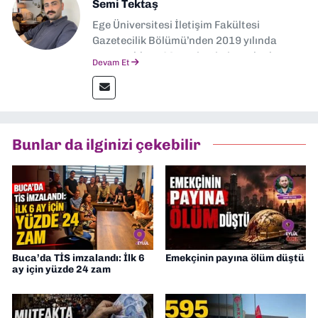
Semi Tektaş
Ege Üniversitesi İletişim Fakültesi
Gazetecilik Bölümü’nden 2019 yılında
mezun oldum. Mezuniyetimin ardından
Devam Et
Ekonomik Çözüm, Yeni İzmir ve İlkses
Gazetesi gibi yayınlarda görev alarak
gazetecilik kariyerime başladım. Şubat
2026’dan bu yana ise Dokuz Eylül
Gazetesi’nde politika ve ekonomi
Bunlar da ilginizi çekebilir
muhabirliği yapıyorum.
Buca’da TİS imzalandı: İlk 6
Emekçinin payına ölüm düştü
ay için yüzde 24 zam