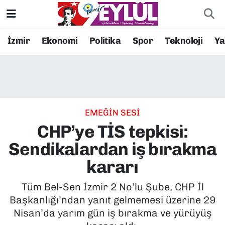
Resmi İlanlar
Konak Nöbetçi Eczaneler
İzmir
Ekonomi
Politika
Spor
Teknoloji
Y
BİLİM
Konak Hava Durumu
DÜNYA
Konak Trafik Yoğunluk Haritası
EMEĞİN SESİ
EĞİTİM
Süper Lig Puan Durumu ve Fikstür
CHP’ye TİS tepkisi:
EKONOMİ
Tüm Manşetler
Sendikalardan iş bırakma
kararı
KÜLTÜR SANAT
Son Dakika Haberleri
Tüm Bel-Sen İzmir 2 No’lu Şube, CHP İl
MAGAZİN
Haber Arşivi
Başkanlığı’ndan yanıt gelmemesi üzerine 29
Nisan’da yarım gün iş bırakma ve yürüyüş
POLİTİKA