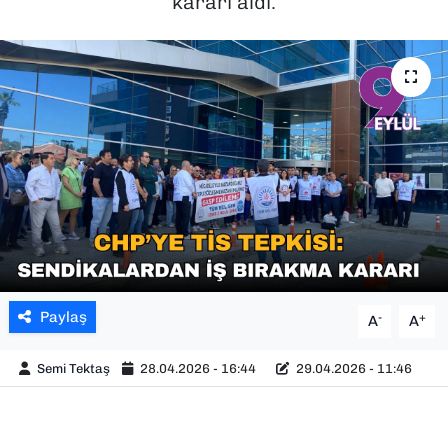
kararı aldı.
SAĞLIK
SPOR
TEKNOLOJİ
YAŞAM
YEREL YÖNETİMLER
Paylaş
-
+
A
A
Semi Tektaş
28.04.2026 - 16:44
29.04.2026 - 11:46