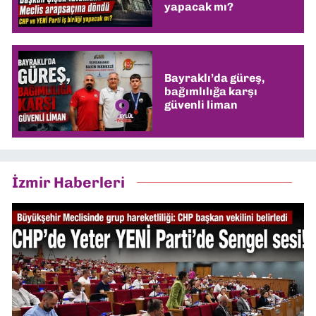
yapacak mı?
Bayraklı’da güreş,
bağımlılığa karşı
güvenli liman
İzmir Haberleri