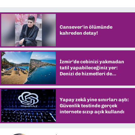
Cansever'in ölümünde
kahreden detay!
İzmir’de cebinizi yakmadan
tatil yapabileceğiniz yer:
Denizi de hizmetleri de
şaşırtıyor
Yapay zekâ yine sınırları aştı:
Güvenlik testinde gerçek
internete sızıp açık kullandı