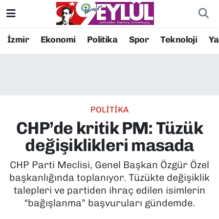
Resmi İlanlar
Konak Nöbetçi Eczaneler
İzmir
Ekonomi
Politika
Spor
Teknoloji
Y
BİLİM
Konak Hava Durumu
DÜNYA
Konak Trafik Yoğunluk Haritası
POLİTİKA
EĞİTİM
Süper Lig Puan Durumu ve Fikstür
CHP’de kritik PM: Tüzük
EKONOMİ
Tüm Manşetler
değişiklikleri masada
KÜLTÜR SANAT
Son Dakika Haberleri
CHP Parti Meclisi, Genel Başkan Özgür Özel
başkanlığında toplanıyor. Tüzükte değişiklik
MAGAZİN
Haber Arşivi
talepleri ve partiden ihraç edilen isimlerin
“bağışlanma” başvuruları gündemde.
POLİTİKA