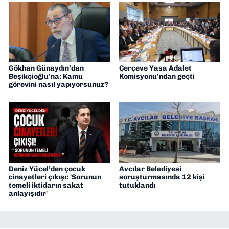
Gökhan Günaydın’dan
Çerçeve Yasa Adalet
Beşikçioğlu’na: Kamu
Komisyonu’ndan geçti
görevini nasıl yapıyorsunuz?
Deniz Yücel’den çocuk
Avcılar Belediyesi
cinayetleri çıkışı: 'Sorunun
soruşturmasında 12 kişi
temeli iktidarın sakat
tutuklandı
anlayışıdır'