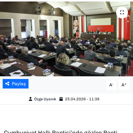
SAĞLIK
SPOR
TEKNOLOJİ
YAŞAM
YEREL YÖNETİMLER
Paylaş
-
+
A
A
Özge Uyanık
25.04.2026 - 11:38
Cumhuriyet Halk Partisi’nde gözler Parti