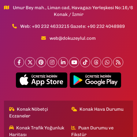
Umur Bey mah., Liman cad, Havagazı Yerleşkesi No:16/6
Konak / İzmir
Web: +90 232 4633215 Gazete: +90 232 4048989
web@dokuzeylul.com
Konak Nöbetçi
Konak Hava Durumu
Eczaneler
Konak Trafik Yoğunluk
Puan Durumu ve
Haritası
Fikstür