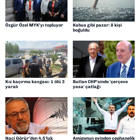
Özgür Özel MYK’yı topluyor
Kabus gibi pazar: 8 kişi
boğuldu
Kız kaçırma kavgası: 1 ölü 3
Butlan CHP'sinde 'çerçeve
yaralı
yasa' çatlağı
Naci Görür’den 4,5'luk
Amigonun evinden cephanelik