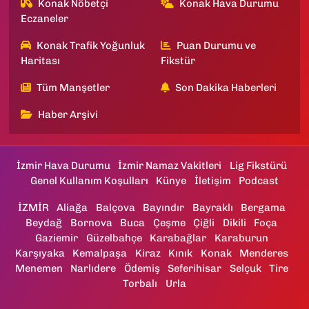
Konak Nöbetçi
Konak Hava Durumu
Eczaneler
Konak Trafik Yoğunluk
Puan Durumu ve
Haritası
Fikstür
Tüm Manşetler
Son Dakika Haberleri
Haber Arşivi
İzmir Hava Durumu
İzmir Namaz Vakitleri
Lig Fikstürü
Genel Kullanım Koşulları
Künye
İletişim
Podcast
İZMİR
Aliağa
Balçova
Bayındır
Bayraklı
Bergama
Beydağ
Bornova
Buca
Çeşme
Çiğli
Dikili
Foça
Gaziemir
Güzelbahçe
Karabağlar
Karaburun
Karşıyaka
Kemalpaşa
Kiraz
Kınık
Konak
Menderes
Menemen
Narlıdere
Ödemiş
Seferihisar
Selçuk
Tire
Torbalı
Urla