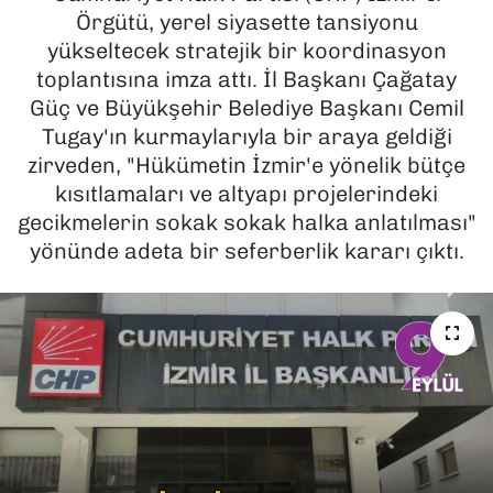
Örgütü, yerel siyasette tansiyonu
SAĞLIK
yükseltecek stratejik bir koordinasyon
toplantısına imza attı. İl Başkanı Çağatay
SPOR
Güç ve Büyükşehir Belediye Başkanı Cemil
Tugay'ın kurmaylarıyla bir araya geldiği
TEKNOLOJİ
zirveden, "Hükümetin İzmir'e yönelik bütçe
kısıtlamaları ve altyapı projelerindeki
YAŞAM
gecikmelerin sokak sokak halka anlatılması"
yönünde adeta bir seferberlik kararı çıktı.
YEREL YÖNETİMLER