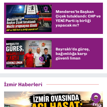
Menderes’te Başkan
Çiçek tutuklandı: CHP ve
YENİ Parti iş birliği
yapacak mı?
Bayraklı’da güreş,
bağımlılığa karşı
güvenli liman
İzmir Haberleri