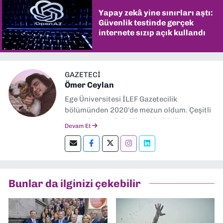
Yapay zekâ yine sınırları aştı:
Güvenlik testinde gerçek
internete sızıp açık kullandı
GAZETECİ
Ömer Ceylan
Ege Üniversitesi İLEF Gazetecilik
bölümünden 2020'de mezun oldum. Çeşitli
gazetelerde editörlük, muhabirlik yaptım.
Devam Et
Şu an kültür-sanat muhabirliği ve
editörlük yapıyorum.
Bunlar da ilginizi çekebilir