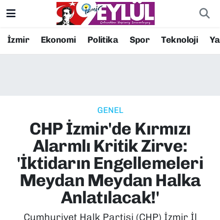
Resmi İlanlar
Konak Nöbetçi Eczaneler
İzmir
Ekonomi
Politika
Spor
Teknoloji
Y
BİLİM
Konak Hava Durumu
DÜNYA
Konak Trafik Yoğunluk Haritası
GENEL
EĞİTİM
Süper Lig Puan Durumu ve Fikstür
CHP İzmir'de Kırmızı
EKONOMİ
Tüm Manşetler
Alarmlı Kritik Zirve:
'İktidarın Engellemeleri
KÜLTÜR SANAT
Son Dakika Haberleri
Meydan Meydan Halka
MAGAZİN
Haber Arşivi
Anlatılacak!'
POLİTİKA
Cumhuriyet Halk Partisi (CHP) İzmir İl