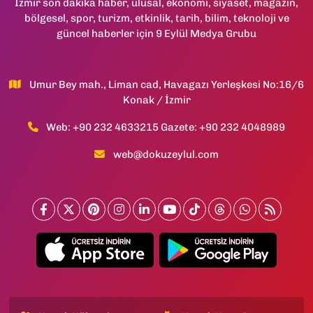
İzmir son dakika haber, ulusal, ekonomi, siyaset, magazin,
bölgesel, spor, turizm, etkinlik, tarih, bilim, teknoloji ve
güncel haberler için 9 Eylül Medya Grubu
Umur Bey mah., Liman cad, Havagazı Yerleşkesi No:16/6
Konak / İzmir
Web: +90 232 4633215 Gazete: +90 232 4048989
web@dokuzeylul.com