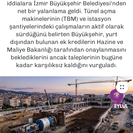
iddialara İzmir Büyükşehir Belediyesi'nden
net bir yalanlama geldi. Tünel açma
SAĞLIK
makinelerinin (TBM) ve istasyon
şantiyelerindeki çalışmaların aktif olarak
SPOR
sürdüğünü belirten Büyükşehir, yurt
TEKNOLOJİ
dışından bulunan ek kredilerin Hazine ve
Maliye Bakanlığı tarafından onaylanmasını
YAŞAM
beklediklerini ancak taleplerinin bugüne
kadar karşılıksız kaldığını vurguladı.
YEREL YÖNETİMLER