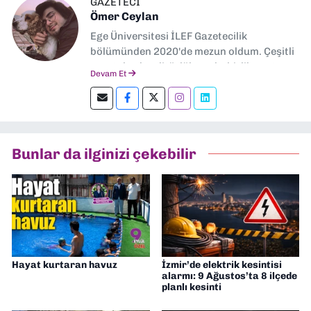
GAZETECİ
Ömer Ceylan
Ege Üniversitesi İLEF Gazetecilik
bölümünden 2020'de mezun oldum. Çeşitli
gazetelerde editörlük, muhabirlik yaptım.
Devam Et
Şu an kültür-sanat muhabirliği ve
editörlük yapıyorum.
Bunlar da ilginizi çekebilir
Hayat kurtaran havuz
İzmir’de elektrik kesintisi
alarmı: 9 Ağustos’ta 8 ilçede
planlı kesinti