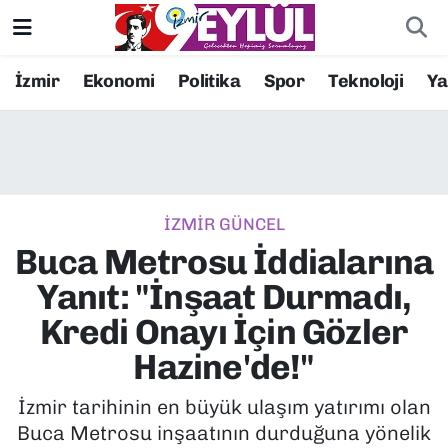
Resmi İlanlar
Konak Nöbetçi Eczaneler
İzmir
Ekonomi
Politika
Spor
Teknoloji
Y
BİLİM
Konak Hava Durumu
DÜNYA
Konak Trafik Yoğunluk Haritası
İZMİR GÜNCEL
EĞİTİM
Süper Lig Puan Durumu ve Fikstür
Buca Metrosu İddialarına
EKONOMİ
Tüm Manşetler
Yanıt: "İnşaat Durmadı,
Kredi Onayı İçin Gözler
KÜLTÜR SANAT
Son Dakika Haberleri
Hazine'de!"
MAGAZİN
Haber Arşivi
İzmir tarihinin en büyük ulaşım yatırımı olan
Buca Metrosu inşaatının durduğuna yönelik
POLİTİKA