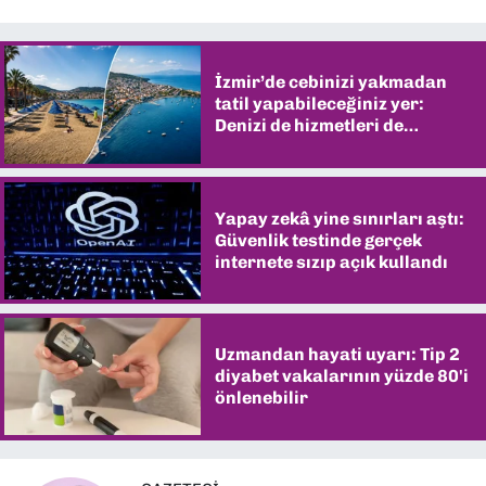
İzmir’de cebinizi yakmadan
tatil yapabileceğiniz yer:
Denizi de hizmetleri de
şaşırtıyor
Yapay zekâ yine sınırları aştı:
Güvenlik testinde gerçek
internete sızıp açık kullandı
Uzmandan hayati uyarı: Tip 2
diyabet vakalarının yüzde 80'i
önlenebilir