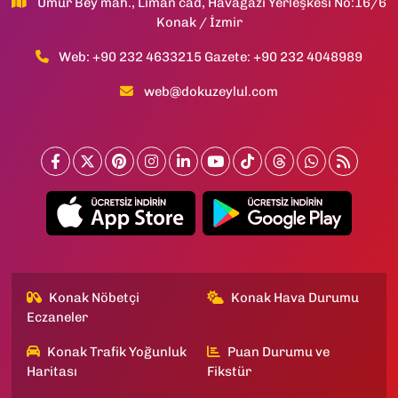
Umur Bey mah., Liman cad, Havagazı Yerleşkesi No:16/6
Konak / İzmir
Web: +90 232 4633215 Gazete: +90 232 4048989
web@dokuzeylul.com
Konak Nöbetçi
Konak Hava Durumu
Eczaneler
Konak Trafik Yoğunluk
Puan Durumu ve
Haritası
Fikstür