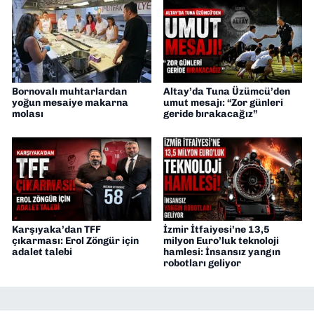
Bornovalı muhtarlardan
Altay’da Tuna Üzümcü’den
yoğun mesaiye makarna
umut mesajı: “Zor günleri
molası
geride bırakacağız”
Karşıyaka’dan TFF
İzmir İtfaiyesi’ne 13,5
çıkarması: Erol Zöngür için
milyon Euro’luk teknoloji
adalet talebi
hamlesi: İnsansız yangın
robotları geliyor