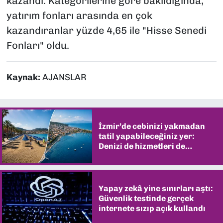
kazandı. Kategorilerine göre bakıldığında,
yatırım fonları arasında en çok
kazandıranlar yüzde 4,65 ile "Hisse Senedi
Fonları" oldu.
Kaynak:
AJANSLAR
İzmir’de cebinizi yakmadan
tatil yapabileceğiniz yer:
Denizi de hizmetleri de
şaşırtıyor
Yapay zekâ yine sınırları aştı:
Güvenlik testinde gerçek
internete sızıp açık kullandı