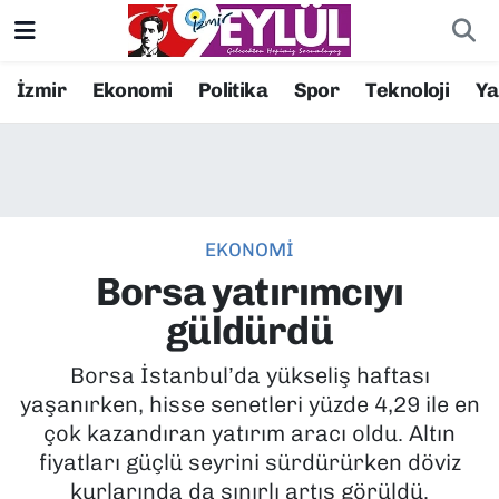
Resmi İlanlar
Konak Nöbetçi Eczaneler
İzmir
Ekonomi
Politika
Spor
Teknoloji
Y
BİLİM
Konak Hava Durumu
DÜNYA
Konak Trafik Yoğunluk Haritası
EKONOMİ
EĞİTİM
Süper Lig Puan Durumu ve Fikstür
Borsa yatırımcıyı
EKONOMİ
Tüm Manşetler
güldürdü
KÜLTÜR SANAT
Son Dakika Haberleri
Borsa İstanbul’da yükseliş haftası
yaşanırken, hisse senetleri yüzde 4,29 ile en
MAGAZİN
Haber Arşivi
çok kazandıran yatırım aracı oldu. Altın
fiyatları güçlü seyrini sürdürürken döviz
POLİTİKA
kurlarında da sınırlı artış görüldü.