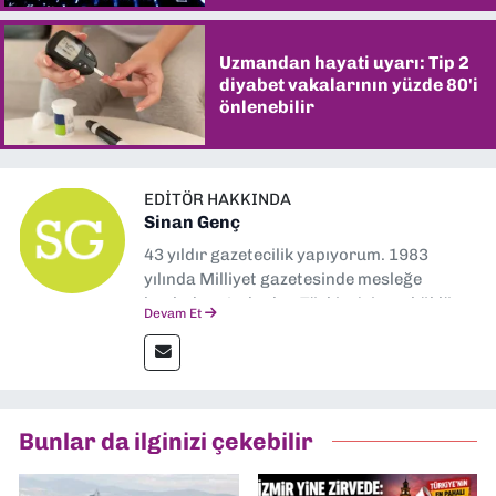
Uzmandan hayati uyarı: Tip 2
diyabet vakalarının yüzde 80'i
önlenebilir
EDITÖR HAKKINDA
Sinan Genç
43 yıldır gazetecilik yapıyorum. 1983
yılında Milliyet gazetesinde mesleğe
başladım. Ardından Türkiye’nin en köklü
Devam Et
gazetelerinden Yeni Asır’da 36 yıl boyunca
muhabir, editör, müdür yardımcısı ve spor
müdürü olarak görev yaptım. Ayrıca Yeni
Asır TV’de 7 yıl boyunca programlar
hazırlayıp sundum. Şu anda Dokuz Eylül
Bunlar da ilginizi çekebilir
Gazetesi'nde editörlük yapıyorum