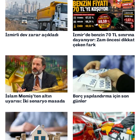
İzmirli dev zarar açıkladı
İzmir’de benzin 70 TL sınırına
dayanıyor: Zam öncesi dikkat
çeken fark
İslam Memiş’ten altın
Borç yapılandırma için son
uyarısı: İki senaryo masada
günler