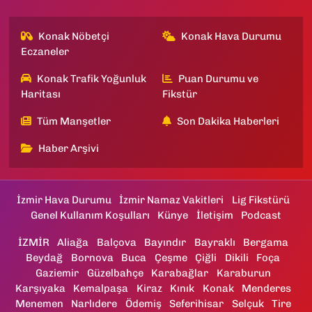
Konak Nöbetçi
Konak Hava Durumu
Eczaneler
Konak Trafik Yoğunluk
Puan Durumu ve
Haritası
Fikstür
Tüm Manşetler
Son Dakika Haberleri
Haber Arşivi
İzmir Hava Durumu
İzmir Namaz Vakitleri
Lig Fikstürü
Genel Kullanım Koşulları
Künye
İletişim
Podcast
İZMİR
Aliağa
Balçova
Bayındır
Bayraklı
Bergama
Beydağ
Bornova
Buca
Çeşme
Çiğli
Dikili
Foça
Gaziemir
Güzelbahçe
Karabağlar
Karaburun
Karşıyaka
Kemalpaşa
Kiraz
Kınık
Konak
Menderes
Menemen
Narlıdere
Ödemiş
Seferihisar
Selçuk
Tire