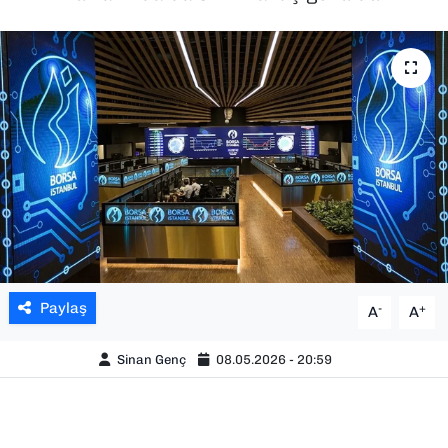
SAĞLIK
SPOR
TEKNOLOJİ
YAŞAM
YEREL YÖNETİMLER
Paylaş
-
+
A
A
Sinan Genç
08.05.2026 - 20:59