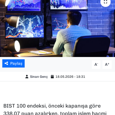
SAĞLIK
SPOR
TEKNOLOJİ
YAŞAM
YEREL YÖNETİMLER
Paylaş
-
+
A
A
Sinan Genç
18.05.2026 - 18:31
BIST 100 endeksi, önceki kapanışa göre
338,07 puan azalırken, toplam işlem hacmi