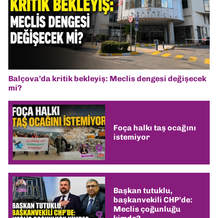
Balçova’da kritik bekleyiş: Meclis dengesi değişecek
mi?
Foça halkı taş ocağını
istemiyor
Başkan tutuklu,
başkanvekili CHP’de:
Meclis çoğunluğu