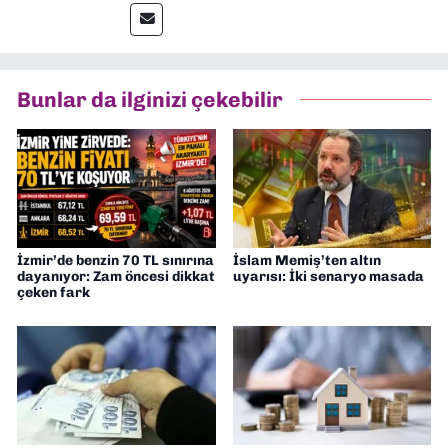
muhabir, editör, müdür yardımcısı ve spor
müdürü olarak görev yaptım. Ayrıca Yeni
Asır TV’de 7 yıl boyunca programlar
hazırlayıp sundum. Şu anda Dokuz Eylül
Bunlar da ilginizi çekebilir
Gazetesi'nde editörlük yapıyorum
İzmir’de benzin 70 TL sınırına
İslam Memiş’ten altın
dayanıyor: Zam öncesi dikkat
uyarısı: İki senaryo masada
çeken fark