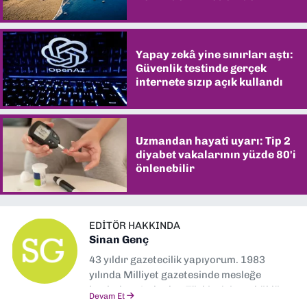
şaşırtıyor
Yapay zekâ yine sınırları aştı:
Güvenlik testinde gerçek
internete sızıp açık kullandı
Uzmandan hayati uyarı: Tip 2
diyabet vakalarının yüzde 80'i
önlenebilir
EDITÖR HAKKINDA
Sinan Genç
43 yıldır gazetecilik yapıyorum. 1983
yılında Milliyet gazetesinde mesleğe
başladım. Ardından Türkiye’nin en köklü
Devam Et
gazetelerinden Yeni Asır’da 36 yıl boyunca