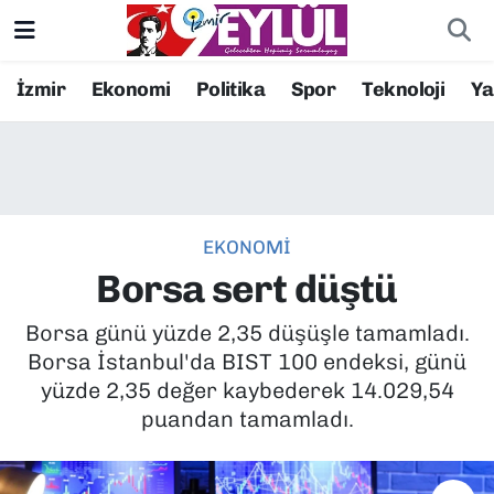
Resmi İlanlar
Konak Nöbetçi Eczaneler
İzmir
Ekonomi
Politika
Spor
Teknoloji
Y
BİLİM
Konak Hava Durumu
DÜNYA
Konak Trafik Yoğunluk Haritası
EKONOMİ
EĞİTİM
Süper Lig Puan Durumu ve Fikstür
Borsa sert düştü
EKONOMİ
Tüm Manşetler
Borsa günü yüzde 2,35 düşüşle tamamladı.
Borsa İstanbul'da BIST 100 endeksi, günü
KÜLTÜR SANAT
Son Dakika Haberleri
yüzde 2,35 değer kaybederek 14.029,54
puandan tamamladı.
MAGAZİN
Haber Arşivi
POLİTİKA