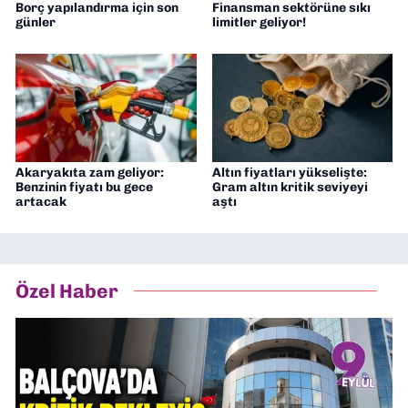
Borç yapılandırma için son
Finansman sektörüne sıkı
günler
limitler geliyor!
Akaryakıta zam geliyor:
Altın fiyatları yükselişte:
Benzinin fiyatı bu gece
Gram altın kritik seviyeyi
artacak
aştı
Özel Haber