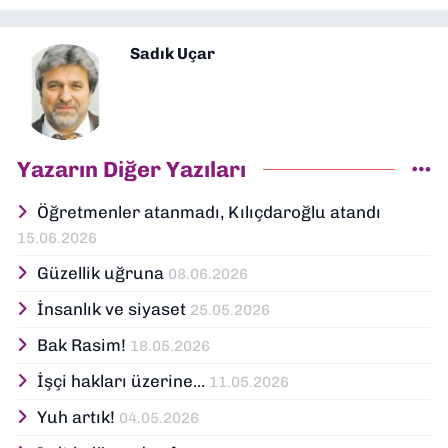
Sadık Uçar
Yazarın Diğer Yazıları
Öğretmenler atanmadı, Kılıçdaroğlu atandı
15.06.2026
Güzellik uğruna
08.06.2026
İnsanlık ve siyaset
25.05.2026
Bak Rasim!
18.05.2026
İşçi hakları üzerine...
11.05.2026
Yuh artık!
04.05.2026