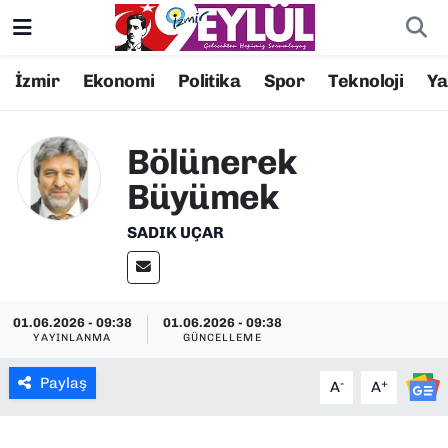
Resmi İlanlar
Konak Nöbetçi Eczaneler
İzmir
Ekonomi
Politika
Spor
Teknoloji
Y
BİLİM
Konak Hava Durumu
Bölünerek
DÜNYA
Konak Trafik Yoğunluk Haritası
Büyümek
EĞİTİM
Süper Lig Puan Durumu ve Fikstür
SADIK UÇAR
EKONOMİ
Tüm Manşetler
01.06.2026 - 09:38
01.06.2026 - 09:38
KÜLTÜR SANAT
Son Dakika Haberleri
YAYINLANMA
GÜNCELLEME
MAGAZİN
Haber Arşivi
Paylaş
-
+
A
A
POLİTİKA