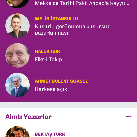
Mekke'de Tarihi Pakt, Ahbap'a Kayyum
ve Kerkük Hamlesi!
MELIS İSTANBULLU
Kusurlu görünümün kusursuz
pazarlanması
HALUK IŞIK
Fikr-i Takip
AHMET BÜLENT GÖKSEL
Herkese açık
Alıntı Yazarlar
BEKTAŞ TÜRK