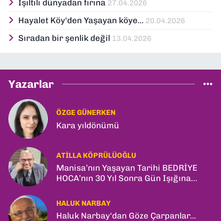
Işıltılı dünyadan fırına
27.04.2026
Hayalet Köy'den Yaşayan köye...
20.04.2026
Sıradan bir şenlik değil
13.04.2026
Yazarlar
ÖZGE GÜNERKEN
Kara yıldönümü
ATILLA KÖPRÜLÜOĞLU
Manisa’nın Yaşayan Tarihi BEDRİYE
HOCA’nın 30 Yıl Sonra Gün Işığına
Çıkan Son Kitabı; “YİTİRİLMİŞ YILLAR”
HALUK NARBAY
Haluk Narbay'dan Göze Çarpanlar...