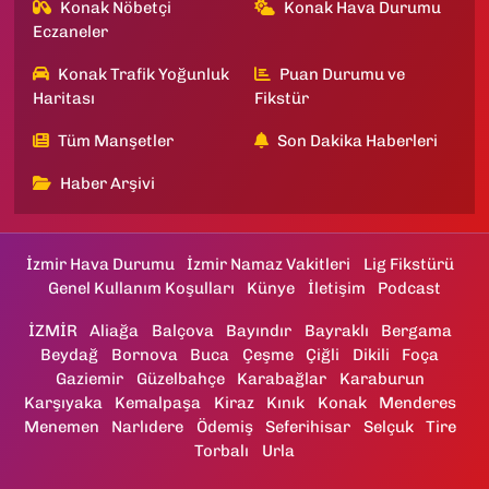
Konak Nöbetçi
Konak Hava Durumu
Eczaneler
Konak Trafik Yoğunluk
Puan Durumu ve
Haritası
Fikstür
Tüm Manşetler
Son Dakika Haberleri
Haber Arşivi
İzmir Hava Durumu
İzmir Namaz Vakitleri
Lig Fikstürü
Genel Kullanım Koşulları
Künye
İletişim
Podcast
İZMİR
Aliağa
Balçova
Bayındır
Bayraklı
Bergama
Beydağ
Bornova
Buca
Çeşme
Çiğli
Dikili
Foça
Gaziemir
Güzelbahçe
Karabağlar
Karaburun
Karşıyaka
Kemalpaşa
Kiraz
Kınık
Konak
Menderes
Menemen
Narlıdere
Ödemiş
Seferihisar
Selçuk
Tire
Torbalı
Urla