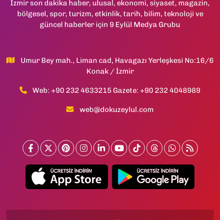
İzmir son dakika haber, ulusal, ekonomi, siyaset, magazin,
bölgesel, spor, turizm, etkinlik, tarih, bilim, teknoloji ve
güncel haberler için 9 Eylül Medya Grubu
Umur Bey mah., Liman cad, Havagazı Yerleşkesi No:16/6
Konak / İzmir
Web: +90 232 4633215 Gazete: +90 232 4048989
web@dokuzeylul.com