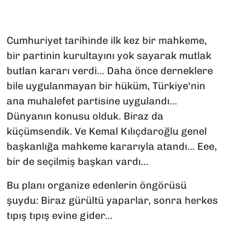
SAĞLIK
Cumhuriyet tarihinde ilk kez bir mahkeme,
SPOR
bir partinin kurultayını yok sayarak mutlak
TEKNOLOJİ
butlan kararı verdi... Daha önce derneklere
bile uygulanmayan bir hüküm, Türkiye'nin
YAŞAM
ana muhalefet partisine uygulandı...
Dünyanın konusu olduk. Biraz da
YEREL YÖNETİMLER
küçümsendik. Ve Kemal Kılıçdaroğlu genel
başkanlığa mahkeme kararıyla atandı... Eee,
bir de seçilmiş başkan vardı...
Bu planı organize edenlerin öngörüsü
şuydu: Biraz gürültü yaparlar, sonra herkes
tıpış tıpış evine gider...