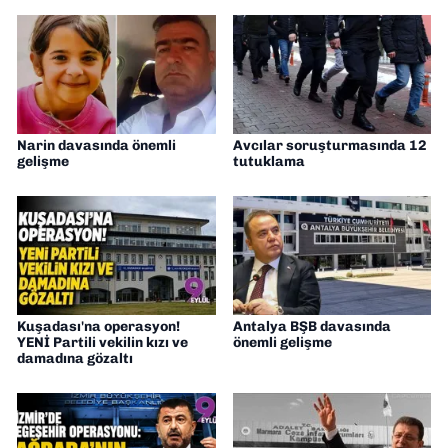
Narin davasında önemli
Avcılar soruşturmasında 12
gelişme
tutuklama
Kuşadası'na operasyon!
Antalya BŞB davasında
YENİ Partili vekilin kızı ve
önemli gelişme
damadına gözaltı