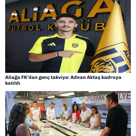
Aliağa FK’dan genç takviye: Adnan Aktaş kadroya
katıldı