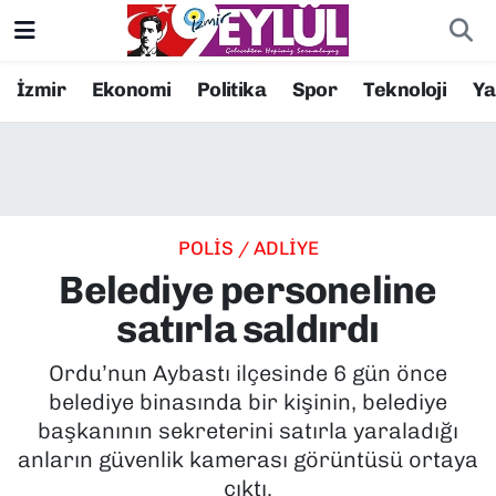
Resmi İlanlar
Konak Nöbetçi Eczaneler
İzmir
Ekonomi
Politika
Spor
Teknoloji
Y
BİLİM
Konak Hava Durumu
DÜNYA
Konak Trafik Yoğunluk Haritası
POLİS / ADLİYE
EĞİTİM
Süper Lig Puan Durumu ve Fikstür
Belediye personeline
EKONOMİ
Tüm Manşetler
satırla saldırdı
KÜLTÜR SANAT
Son Dakika Haberleri
Ordu’nun Aybastı ilçesinde 6 gün önce
belediye binasında bir kişinin, belediye
MAGAZİN
Haber Arşivi
başkanının sekreterini satırla yaraladığı
anların güvenlik kamerası görüntüsü ortaya
POLİTİKA
çıktı.