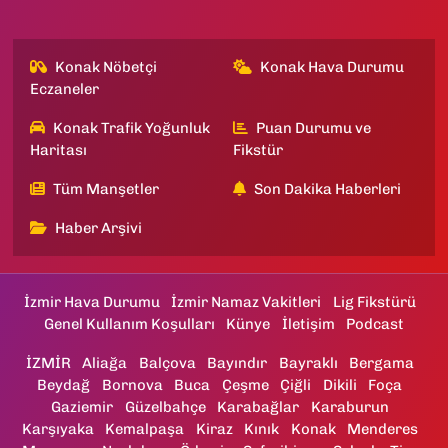
Konak Nöbetçi
Konak Hava Durumu
Eczaneler
Konak Trafik Yoğunluk
Puan Durumu ve
Haritası
Fikstür
Tüm Manşetler
Son Dakika Haberleri
Haber Arşivi
İzmir Hava Durumu
İzmir Namaz Vakitleri
Lig Fikstürü
Genel Kullanım Koşulları
Künye
İletişim
Podcast
İZMİR
Aliağa
Balçova
Bayındır
Bayraklı
Bergama
Beydağ
Bornova
Buca
Çeşme
Çiğli
Dikili
Foça
Gaziemir
Güzelbahçe
Karabağlar
Karaburun
Karşıyaka
Kemalpaşa
Kiraz
Kınık
Konak
Menderes