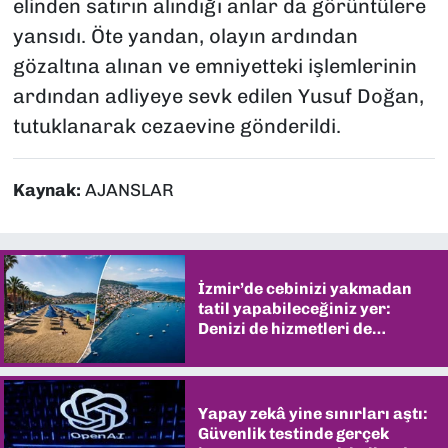
elinden satırın alındığı anlar da görüntülere
yansıdı. Öte yandan, olayın ardından
gözaltına alınan ve emniyetteki işlemlerinin
ardından adliyeye sevk edilen Yusuf Doğan,
tutuklanarak cezaevine gönderildi.
Kaynak:
AJANSLAR
İzmir’de cebinizi yakmadan
tatil yapabileceğiniz yer:
Denizi de hizmetleri de
şaşırtıyor
Yapay zekâ yine sınırları aştı:
Güvenlik testinde gerçek