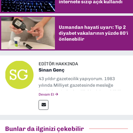
internete sızıp açık kullandı
Uzmandan hayati uyarı: Tip 2
diyabet vakalarının yüzde 80'i
önlenebilir
EDITÖR HAKKINDA
Sinan Genç
43 yıldır gazetecilik yapıyorum. 1983
yılında Milliyet gazetesinde mesleğe
başladım. Ardından Türkiye’nin en köklü
Devam Et
gazetelerinden Yeni Asır’da 36 yıl boyunca
muhabir, editör, müdür yardımcısı ve spor
müdürü olarak görev yaptım. Ayrıca Yeni
Asır TV’de 7 yıl boyunca programlar
hazırlayıp sundum. Şu anda Dokuz Eylül
Bunlar da ilginizi çekebilir
Gazetesi'nde editörlük yapıyorum