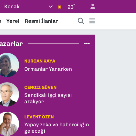
°
Konak
23
e
Yerel
Resmi İlanlar
azarlar
NURCAN KAYA
Ormanlar Yanarken
CENGIZ GÜVEN
Sendikalı işçi sayısı
azalıyor
LEVENT ÖZEN
Yapay zeka ve haberciliğin
geleceği