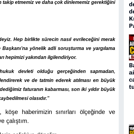
takip etmemiz ve daha çok dinlememiz gerektiğini
d
d
K
P
yiz. Hep birlikte sürecin nasıl evrileceğini merak
e Başkanı’na yönelik adli soruşturma ve yargılama
ı hepimizi yakından ilgilendiriyor.
B
r hukuk devleti olduğu gerçeğinden sapmadan,
a
c
endirerek ve de tatmin ederek atılması en büyük
t
ödediğimiz faturanın kabarması, son iki yıldır büyük
kaybedilmesi olasıdır.”
 köşe haberimizin sınırları ölçeğinde ve
 çalıştım.