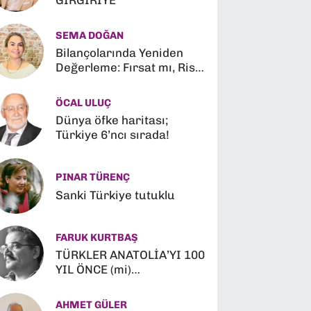
GIRGIRİYE
SEMA DOĞAN
Bilançolarında Yeniden
Değerleme: Fırsat mı, Risk
mi?
ÖCAL ULUÇ
Dünya öfke haritası;
Türkiye 6’ncı sırada!
PINAR TÜRENÇ
Sanki Türkiye tutuklu
FARUK KURTBAŞ
TÜRKLER ANATOLİA’YI 100
YIL ÖNCE (mi)
FETHETMİŞLER (?)
AHMET GÜLER