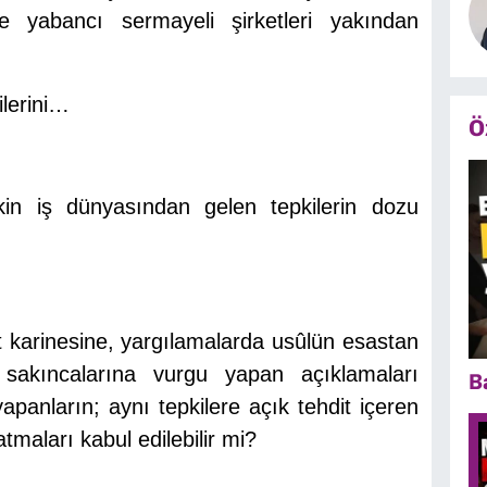
e yabancı sermayeli şirketleri yakından
ilerini…
Ö
kin iş dünyasından gelen tepkilerin dozu
karinesine, yargılamalarda usûlün esastan
n sakıncalarına vurgu yapan açıklamaları
B
yapanların; aynı tepkilere açık tehdit içeren
atmaları kabul edilebilir mi?