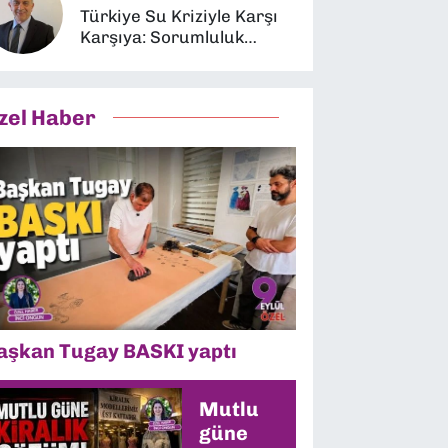
Türkiye Su Kriziyle Karşı
Karşıya: Sorumluluk
Kimin?
zel Haber
aşkan Tugay BASKI yaptı
Mutlu
güne