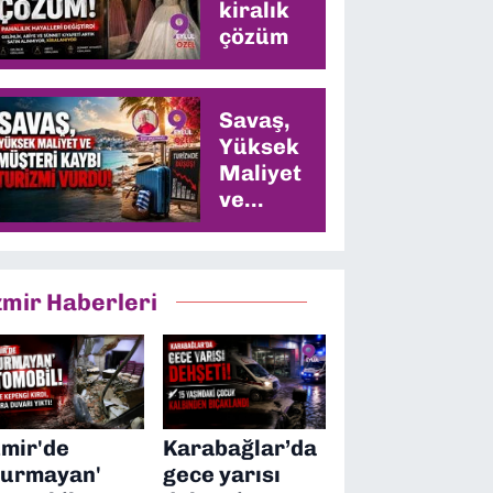
kiralık
çözüm
Savaş,
Yüksek
Maliyet
ve
Müşteri
Kaybı
Turizmi
zmir Haberleri
Vurdu
zmir'de
Karabağlar’da
durmayan'
gece yarısı