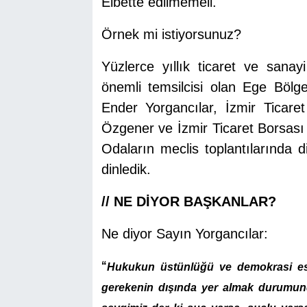
Elbette edilmemeli.
Örnek mi istiyorsunuz?
Yüzlerce yıllık ticaret ve sanay
önemli temsilcisi olan Ege Böl
Ender Yorgancılar, İzmir Tica
Özgener ve İzmir Ticaret Borsası 
Odaların meclis toplantılarında dil
dinledik.
// NE DİYOR BAŞKANLAR?
Ne diyor Sayın Yorgancılar:
“
Hukukun üstünlüğü ve demokrasi esas
gerekenin dışında yer almak durumunda