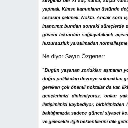
sevgimiz der ki suç varsa, suçlu varsa 
yapmalı. Kimse kanunların üstünde değ
cezasını çekmeli. Nokta. Ancak soru iş
inancımız bundan sonraki süreçlerde 
güveni tekrardan sağlayabilmek açıs
huzursuzluk yaratılmadan normalleşme s
Ne diyor Sayın Özgener:
“
Bugün yaşanan zorlukları aşmanın yolu
doğru politikaları devreye sokmaktan g
gereken çok önemli noktalar da var. İlk
gençlerimizi dinlemiyoruz, onları y
iletişimimizi kaybediyor, birbirimizde
baktığımızda sadece güncel siyaset konu
ve gelecekle ilgili beklentilerini dile ge