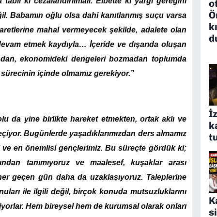
tabii ki cezalandırılmalı. Elbette ki yargı gereğini
o
Ö
il. Babamın oğlu olsa dahi kanıtlanmış suçu varsa
k
aretlerine mahal vermeyecek şekilde, adalete olan
d
devam etmek kaydıyla… İçeride ve dışarıda oluşan
ından, ekonomideki dengeleri bozmadan toplumda
ürecinin içinde olmamız gerekiyor.”
İ
 da yine birlikte hareket etmekten, ortak aklı ve
k
eçiyor. Bugünlerde yaşadıklarımızdan ders almamız
t
i ve en önemlisi gençlerimiz. Bu süreçte gördük ki;
akından tanımıyoruz ve maalesef, kuşaklar arası
n her geçen gün daha da uzaklaşıyoruz. Taleplerine
ları ile ilgili değil, birçok konuda mutsuzluklarını
K
tiriyorlar. Hem bireysel hem de kurumsal olarak onları
s