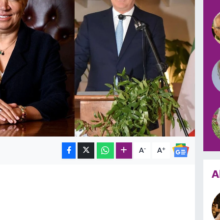
-
+
A
A
A