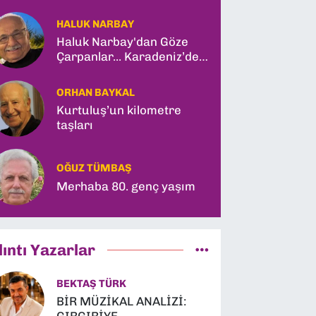
HALUK NARBAY
Haluk Narbay'dan Göze
Çarpanlar... Karadeniz’de
Türk Gemisine Vuruş ve
İlk Kadın General!
ORHAN BAYKAL
Kurtuluş’un kilometre
taşları
OĞUZ TÜMBAŞ
Merhaba 80. genç yaşım
lıntı Yazarlar
BEKTAŞ TÜRK
BİR MÜZİKAL ANALİZİ: