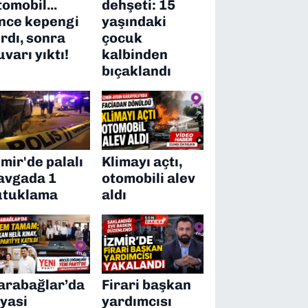
tomobil...
dehşeti: 15
nce kepengi
yaşındaki
ırdı, sonra
çocuk
uvarı yıktı!
kalbinden
bıçaklandı
zmir'de palalı
Klimayı açtı,
avgada 1
otomobili alev
utuklama
aldı
arabağlar’da
Firari başkan
iyasi
yardımcısı