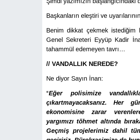
Şimdi yazımızın başlangıcındaki 
Başkanların eleştiri ve uyarılarının
Benim dikkat çekmek istediğim ko
Genel Sekreteri Eyyüp Kadir İnan
tahammül edemeyen tavrı…
// VANDALLIK NEREDE?
Ne diyor Sayın İnan:
“
Eğer polisimize vandallık
çıkartmayacaksanız. Her gü
ekonomisine zarar verenle
yargımızı töhmet altında bırak
Geçmiş projelerimiz dahil tüm
geçiririz. Bürokrasimize de bunu