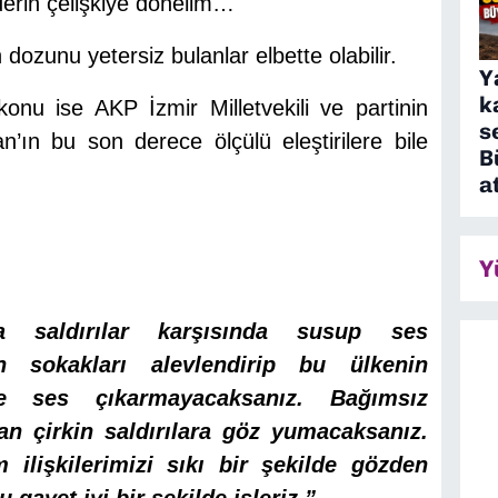
derin çelişkiye dönelim…
 dozunu yetersiz bulanlar elbette olabilir.
Y
k
nu ise AKP İzmir Milletvekili ve partinin
s
’ın bu son derece ölçülü eleştirilere bile
B
a
Y
la saldırılar karşısında susup ses
n sokakları alevlendirip bu ülkenin
re ses çıkarmayacaksanız. Bağımsız
an çirkin saldırılara göz yumacaksanız.
 ilişkilerimizi sıkı bir şekilde gözden
 gayet iyi bir şekilde işleriz.”