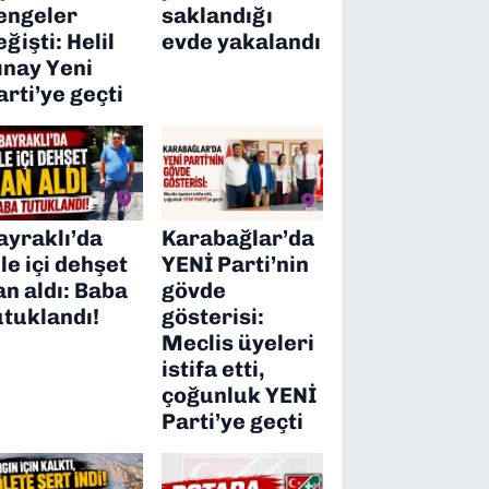
engeler
saklandığı
eğişti: Helil
evde yakalandı
ınay Yeni
arti’ye geçti
ayraklı’da
Karabağlar’da
ile içi dehşet
YENİ Parti’nin
an aldı: Baba
gövde
utuklandı!
gösterisi:
Meclis üyeleri
istifa etti,
çoğunluk YENİ
Parti’ye geçti