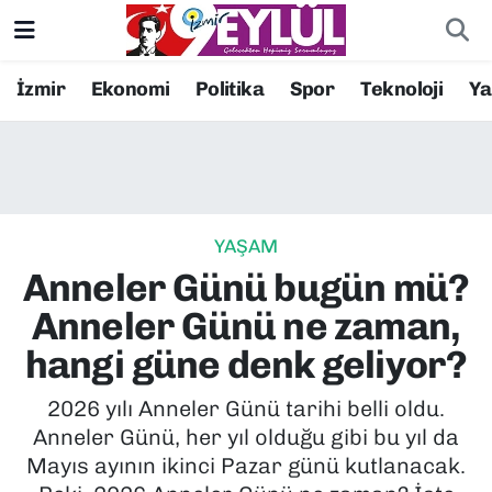
Resmi İlanlar
Konak Nöbetçi Eczaneler
İzmir
Ekonomi
Politika
Spor
Teknoloji
Y
BİLİM
Konak Hava Durumu
DÜNYA
Konak Trafik Yoğunluk Haritası
YAŞAM
EĞİTİM
Süper Lig Puan Durumu ve Fikstür
Anneler Günü bugün mü?
EKONOMİ
Tüm Manşetler
Anneler Günü ne zaman,
hangi güne denk geliyor?
KÜLTÜR SANAT
Son Dakika Haberleri
2026 yılı Anneler Günü tarihi belli oldu.
MAGAZİN
Haber Arşivi
Anneler Günü, her yıl olduğu gibi bu yıl da
Mayıs ayının ikinci Pazar günü kutlanacak.
POLİTİKA