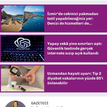
İzmir’de cebinizi yakmadan
tatil yapabileceğiniz yer:
Denizi de hizmetleri de
şaşırtıyor
Yapay zekâ yine sınırları aştı:
Güvenlik testinde gerçek
internete sızıp açık kullandı
Uzmandan hayati uyarı: Tip 2
diyabet vakalarının yüzde 80'i
önlenebilir
GAZETECI