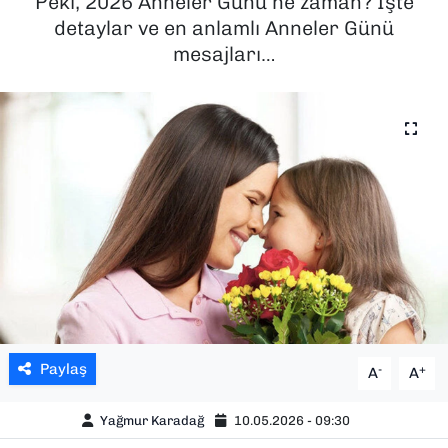
Peki, 2026 Anneler Günü ne zaman? İşte
detaylar ve en anlamlı Anneler Günü
SAĞLIK
mesajları…
SPOR
TEKNOLOJİ
YAŞAM
YEREL YÖNETİMLER
Paylaş
-
+
A
A
Yağmur Karadağ
10.05.2026 - 09:30