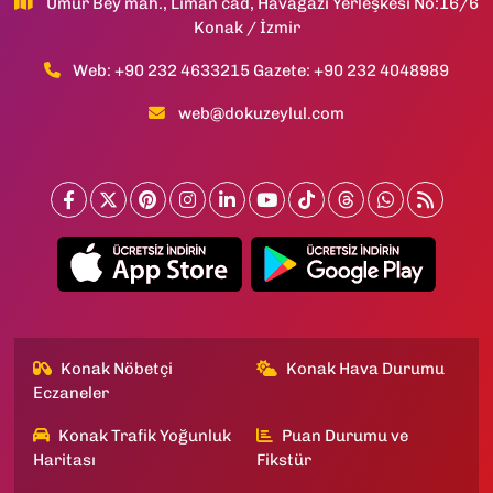
Umur Bey mah., Liman cad, Havagazı Yerleşkesi No:16/6
Konak / İzmir
Web: +90 232 4633215 Gazete: +90 232 4048989
web@dokuzeylul.com
Konak Nöbetçi
Konak Hava Durumu
Eczaneler
Konak Trafik Yoğunluk
Puan Durumu ve
Haritası
Fikstür