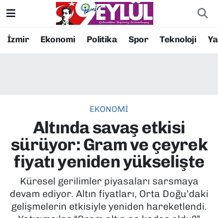
Resmi İlanlar
Konak Nöbetçi Eczaneler
İzmir
Ekonomi
Politika
Spor
Teknoloji
Y
BİLİM
Konak Hava Durumu
DÜNYA
Konak Trafik Yoğunluk Haritası
EKONOMİ
EĞİTİM
Süper Lig Puan Durumu ve Fikstür
Altında savaş etkisi
EKONOMİ
Tüm Manşetler
sürüyor: Gram ve çeyrek
fiyatı yeniden yükselişte
KÜLTÜR SANAT
Son Dakika Haberleri
Küresel gerilimler piyasaları sarsmaya
MAGAZİN
Haber Arşivi
devam ediyor. Altın fiyatları, Orta Doğu’daki
gelişmelerin etkisiyle yeniden hareketlendi.
POLİTİKA