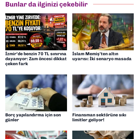
Bunlar da ilginizi çekebilir
İzmir’de benzin 70 TL sınırına
İslam Memiş’ten altın
dayanıyor: Zam öncesi dikkat
uyarısı: İki senaryo masada
çeken fark
Borç yapılandırma için son
Finansman sektörüne sıkı
günler
limitler geliyor!