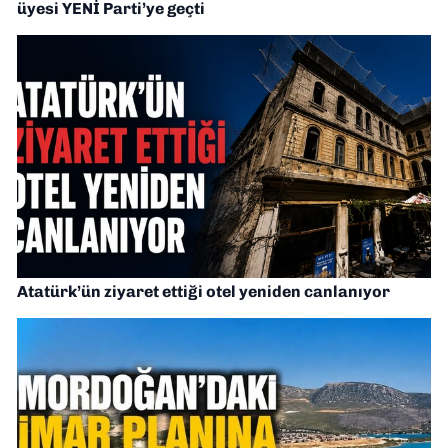
üyesi YENİ Parti’ye geçti
Atatürk’ün ziyaret ettiği otel yeniden canlanıyor