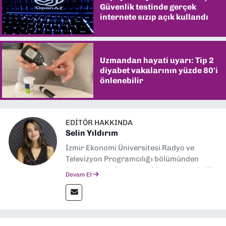
Güvenlik testinde gerçek
internete sızıp açık kullandı
Uzmandan hayati uyarı: Tip 2
diyabet vakalarının yüzde 80'i
önlenebilir
EDITÖR HAKKINDA
Selin Yıldırım
İzmir Ekonomi Üniversitesi Radyo ve
Televizyon Programcılığı bölümünden
2024 senesinde mezun oldum. Dokuz Eylül
Devam Et
Gazetesi'nde spor yazarlığı yaparken,
editörlük görevini de üstleniyorum.