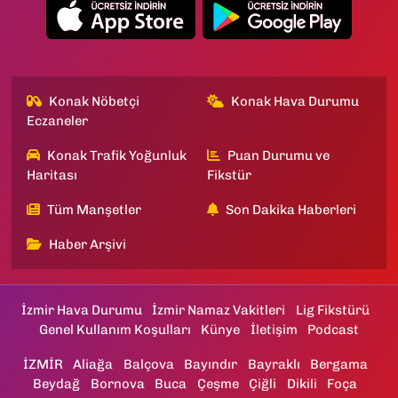
Konak Nöbetçi
Konak Hava Durumu
Eczaneler
Konak Trafik Yoğunluk
Puan Durumu ve
Haritası
Fikstür
Tüm Manşetler
Son Dakika Haberleri
Haber Arşivi
İzmir Hava Durumu
İzmir Namaz Vakitleri
Lig Fikstürü
Genel Kullanım Koşulları
Künye
İletişim
Podcast
İZMİR
Aliağa
Balçova
Bayındır
Bayraklı
Bergama
Beydağ
Bornova
Buca
Çeşme
Çiğli
Dikili
Foça