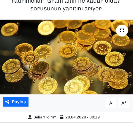
Yatırımcılar “Gram altın ne kadar oldu?”
sorusunun yanıtını arıyor.
SAĞLIK
SPOR
TEKNOLOJİ
YAŞAM
YEREL YÖNETİMLER
Paylaş
-
+
A
A
Selin Yıldırım
26.04.2026 - 09:19