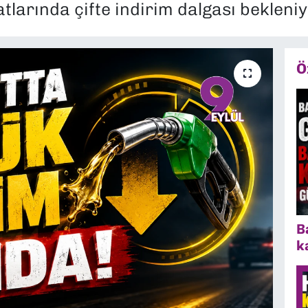
tlarında çifte indirim dalgası bekleniy
Ö
B
k