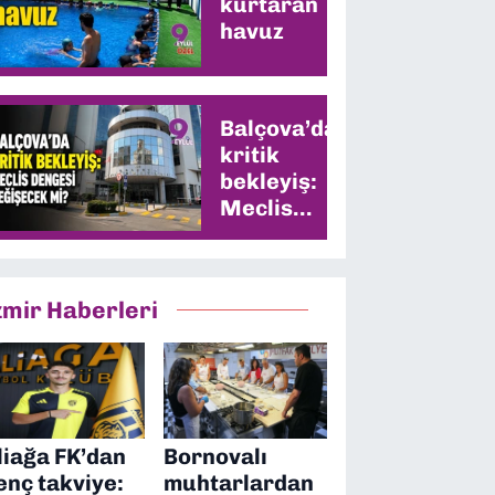
kurtaran
havuz
Balçova’da
kritik
bekleyiş:
Meclis
dengesi
değişecek
mi?
zmir Haberleri
liağa FK’dan
Bornovalı
enç takviye:
muhtarlardan