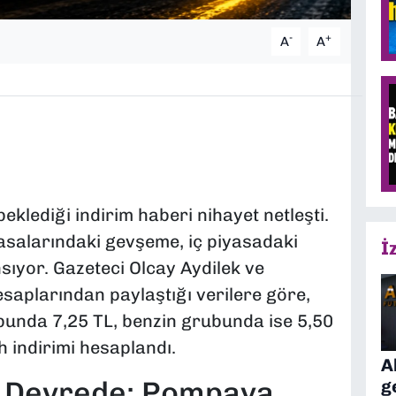
-
+
A
A
eklediği indirim haberi nihayet netleşti.
yasalarındaki gevşeme, iç piyasadaki
İ
sıyor. Gazeteci Olcay Aydilek ve
saplarından paylaştığı verilere göre,
ubunda 7,25 TL, benzin grubunda ise 5,50
 indirimi hesaplandı.
A
i Devrede: Pompaya
g