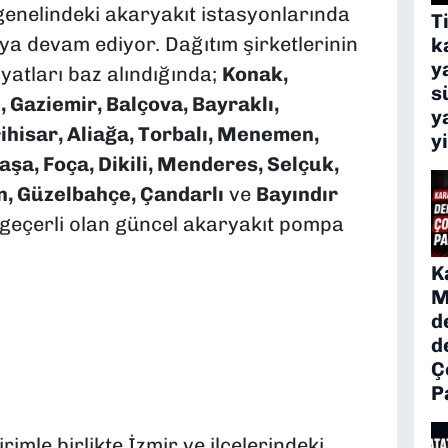
 genelindeki akaryakıt istasyonlarında
T
ya devam ediyor. Dağıtım şirketlerinin
k
y
fiyatları baz alındığında;
Konak,
s
, Gaziemir, Balçova, Bayraklı,
y
ihisar, Aliağa, Torbalı, Menemen,
y
şa, Foça, Dikili, Menderes, Selçuk,
n, Güzelbahçe, Çandarlı
ve
Bayındır
 geçerli olan güncel akaryakıt pompa
K
M
d
d
Ç
P
imle birlikte İzmir ve ilçelerindeki