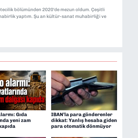
etecilik bölümünden 2020'de mezun oldum. Çeşitli
abirlik yaptım. Şu an kültür-sanat muhabirliği ve
alarmı: Gıda
IBAN’la para gönderenler
ında yeni zam
dikkat: Yanlış hesaba giden
 kapıda
para otomatik dönmüyor