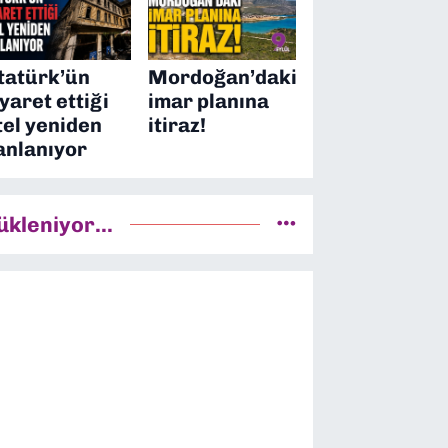
tatürk’ün
Mordoğan’daki
iyaret ettiği
imar planına
tel yeniden
itiraz!
anlanıyor
ükleniyor...