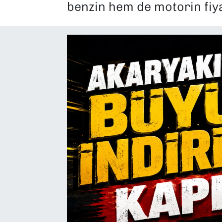
benzin hem de motorin fiya
SAĞLIK
SPOR
TEKNOLOJİ
YAŞAM
YEREL YÖNETİMLER