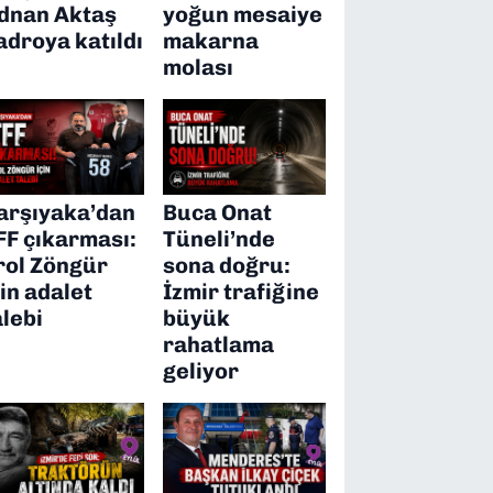
dnan Aktaş
yoğun mesaiye
adroya katıldı
makarna
molası
arşıyaka’dan
Buca Onat
FF çıkarması:
Tüneli’nde
rol Zöngür
sona doğru:
çin adalet
İzmir trafiğine
alebi
büyük
rahatlama
geliyor