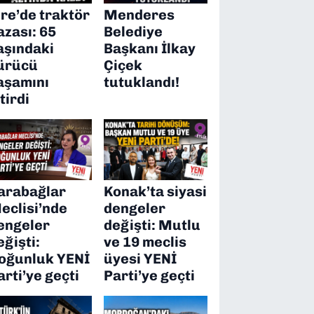
ire’de traktör
Menderes
azası: 65
Belediye
aşındaki
Başkanı İlkay
ürücü
Çiçek
aşamını
tutuklandı!
itirdi
arabağlar
Konak’ta siyasi
eclisi’nde
dengeler
engeler
değişti: Mutlu
eğişti:
ve 19 meclis
oğunluk YENİ
üyesi YENİ
arti’ye geçti
Parti’ye geçti