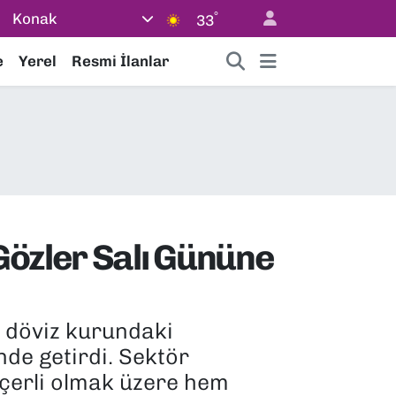
°
Konak
33
e
Yerel
Resmi İlanlar
Gözler Salı Gününe
e döviz kurundaki
nde getirdi. Sektör
eçerli olmak üzere hem