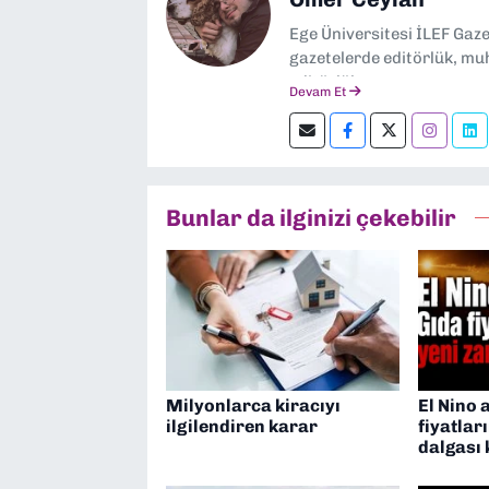
Ege Üniversitesi İLEF Gaz
gazetelerde editörlük, muh
editörlük yapıyorum.
Devam Et
Bunlar da ilginizi çekebilir
Milyonlarca kiracıyı
El Nino 
ilgilendiren karar
fiyatlar
dalgası