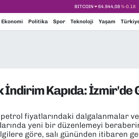
DOLAR
47,7436
%0.18
EURO
55,2510
%0.32
Ekonomi
Politika
Spor
Teknoloji
Yaşam
Türkiy
STERLİN
64,4811
%0.38
GRAM ALTIN
6660.55
%0.03
BİST100
13.779
%-14
 İndirim Kapıda: İzmir'de 
petrol fiyatlarındaki dalgalanmalar v
atlarında yeni bir düzenlemeyi beraberi
lgilere göre, salı gününden itibaren g