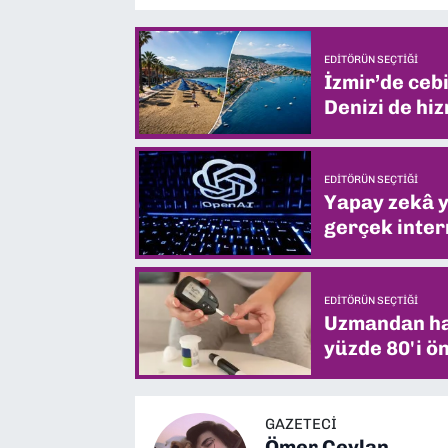
EDITÖRÜN SEÇTIĞI
İzmir’de ceb
Denizi de hiz
EDITÖRÜN SEÇTIĞI
Yapay zekâ yi
gerçek intern
EDITÖRÜN SEÇTIĞI
Uzmandan hay
yüzde 80'i ön
GAZETECİ
Ömer Ceylan