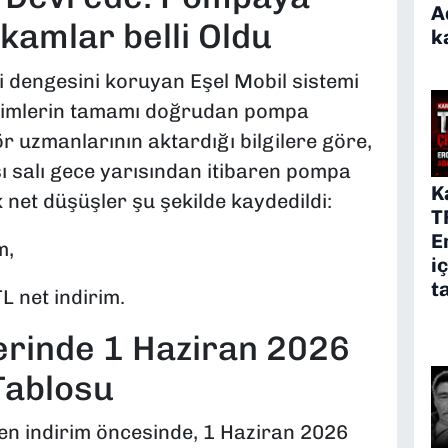
A
kamlar belli Oldu
k
gi dengesini koruyan Eşel Mobil sistemi
irimlerin tamamı doğrudan pompa
r uzmanlarının aktardığı bilgilere göre,
ı salı gece yarısından itibaren pompa
K
 net düşüşler şu şekilde kaydedildi:
T
E
m,
i
t
L net indirim.
erinde 1 Haziran 2026
Tablosu
en indirim öncesinde, 1 Haziran 2026