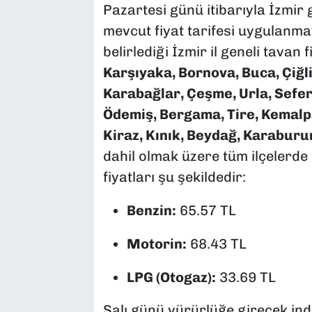
Pazartesi günü itibarıyla İzmir
mevcut fiyat tarifesi uygulanma
belirlediği İzmir il geneli tavan 
Karşıyaka, Bornova, Buca, Çiğli
Karabağlar, Çeşme, Urla, Sefer
Ödemiş, Bergama, Tire, Kemalpa
Kiraz, Kınık, Beydağ, Karaburu
dahil olmak üzere tüm ilçelerde
fiyatları şu şekildedir:
Benzin:
65.57 TL
Motorin:
68.43 TL
LPG (Otogaz):
33.69 TL
Salı günü yürürlüğe girecek indir