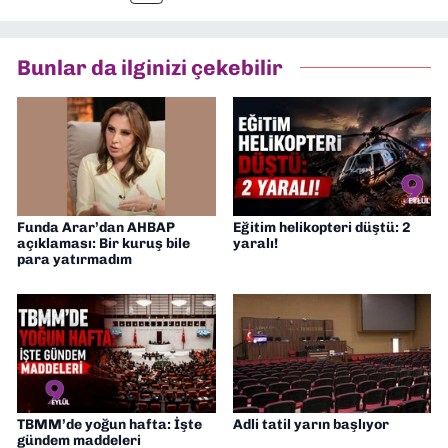
tamamladım. Halen aynı anabilim dalında
“İklim Krizi Haberciliği” üzerine doktora
eğitimim sürüyor. 9 Eylül'de “Haber
Bunlar da ilginizi çekebilir
Müdürü” olarak görev almaktayım. Hak
odaklı haberciliğe dair çalışmalar
yapıyorum
Funda Arar’dan AHBAP
Eğitim helikopteri düştü: 2
açıklaması: Bir kuruş bile
yaralı!
para yatırmadım
TBMM’de yoğun hafta: İşte
Adli tatil yarın başlıyor
gündem maddeleri