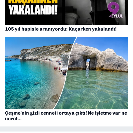
105 yıl hapisle aranıyordu: Kaçarken yakalandı!
Çeşme’nin gizli cenneti ortaya çıktı! Ne işletme var ne
ücret…