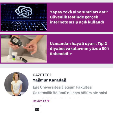
Yapay zekâ yine sınırları aştı:
Güvenlik testinde gerçek
internete sızıp açık kullandı
Uzmandan hayati uyarı: Tip 2
diyabet vakalarının yüzde 80'i
önlenebilir
GAZETECI
Yağmur Karadağ
Ege Üniversitesi İletişim Fakültesi
Gazetecilik Bölümü’nü hem bölüm birincisi
hem de fakülte birincisi olarak bitirdim.
Devam Et
Ardından Ege Üniversitesi'nde “Siyasal
İletişim” üzerine yüksek lisans eğitimimi