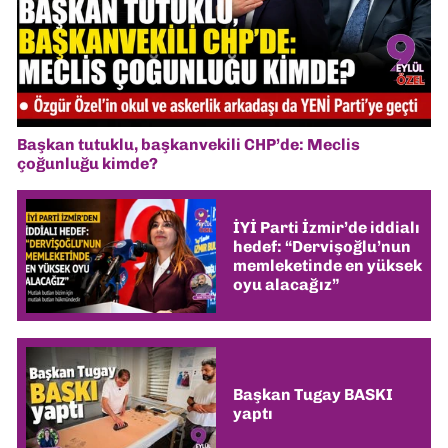
Başkan tutuklu, başkanvekili CHP’de: Meclis
çoğunluğu kimde?
İYİ Parti İzmir’de iddialı
hedef: “Dervişoğlu’nun
memleketinde en yüksek
oyu alacağız”
Başkan Tugay BASKI
yaptı