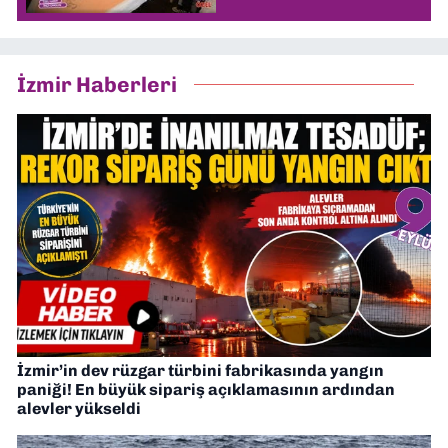
İzmir Haberleri
İzmir’in dev rüzgar türbini fabrikasında yangın
paniği! En büyük sipariş açıklamasının ardından
alevler yükseldi