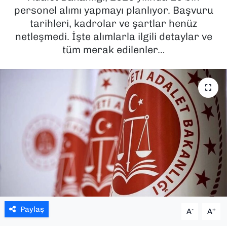
personel alımı yapmayı planlıyor. Başvuru
SAĞLIK
tarihleri, kadrolar ve şartlar henüz
netleşmedi. İşte alımlarla ilgili detaylar ve
SPOR
tüm merak edilenler…
TEKNOLOJİ
YAŞAM
YEREL YÖNETİMLER
Paylaş
-
+
A
A