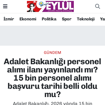
Resmi İlanlar
Konak Nöbetçi Eczaneler
İzmir
Ekonomi
Politika
Spor
Teknoloji
Y
BİLİM
Konak Hava Durumu
DÜNYA
Konak Trafik Yoğunluk Haritası
GÜNDEM
EĞİTİM
Süper Lig Puan Durumu ve Fikstür
Adalet Bakanlığı personel
EKONOMİ
Tüm Manşetler
alımı ilanı yayınlandı mı?
15 bin personel alımı
KÜLTÜR SANAT
Son Dakika Haberleri
başvuru tarihi belli oldu
MAGAZİN
Haber Arşivi
mu?
POLİTİKA
Adalet Bakanlığı, 2026 yılında 15 bin