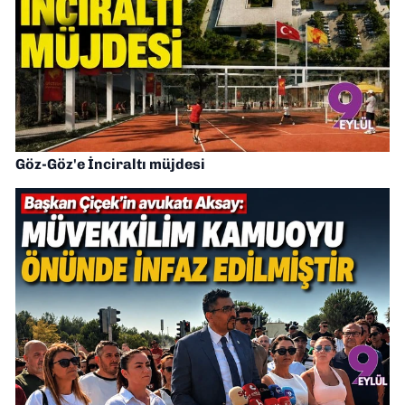
Göz-Göz'e İnciraltı müjdesi