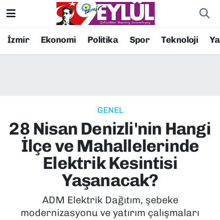
Resmi İlanlar
Konak Nöbetçi Eczaneler
İzmir
Ekonomi
Politika
Spor
Teknoloji
Y
BİLİM
Konak Hava Durumu
DÜNYA
Konak Trafik Yoğunluk Haritası
GENEL
EĞİTİM
Süper Lig Puan Durumu ve Fikstür
28 Nisan Denizli'nin Hangi
EKONOMİ
Tüm Manşetler
İlçe ve Mahallelerinde
Elektrik Kesintisi
KÜLTÜR SANAT
Son Dakika Haberleri
Yaşanacak?
MAGAZİN
Haber Arşivi
ADM Elektrik Dağıtım, şebeke
modernizasyonu ve yatırım çalışmaları
POLİTİKA