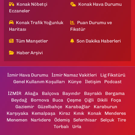
Konak Nöbetçi
Konak Hava Durumu
Eczaneler
Konak Trafik Yoğunluk
Puan Durumu ve
Haritası
Fikstür
Tüm Manşetler
Son Dakika Haberleri
Haber Arşivi
İzmir Hava Durumu
İzmir Namaz Vakitleri
Lig Fikstürü
Genel Kullanım Koşulları
Künye
İletişim
Podcast
İZMİR
Aliağa
Balçova
Bayındır
Bayraklı
Bergama
Beydağ
Bornova
Buca
Çeşme
Çiğli
Dikili
Foça
Gaziemir
Güzelbahçe
Karabağlar
Karaburun
Karşıyaka
Kemalpaşa
Kiraz
Kınık
Konak
Menderes
Menemen
Narlıdere
Ödemiş
Seferihisar
Selçuk
Tire
Torbalı
Urla