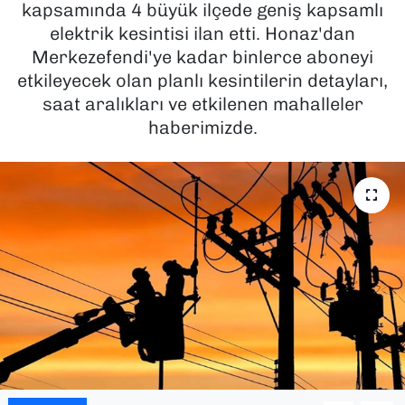
kapsamında 4 büyük ilçede geniş kapsamlı
elektrik kesintisi ilan etti. Honaz'dan
SAĞLIK
Merkezefendi'ye kadar binlerce aboneyi
etkileyecek olan planlı kesintilerin detayları,
SPOR
saat aralıkları ve etkilenen mahalleler
TEKNOLOJİ
haberimizde.
YAŞAM
YEREL YÖNETİMLER