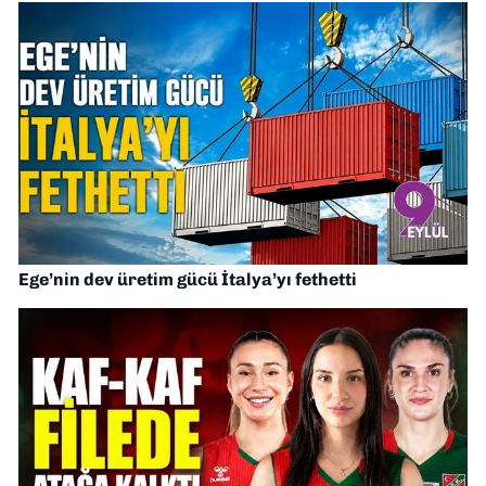
Ege’nin dev üretim gücü İtalya’yı fethetti