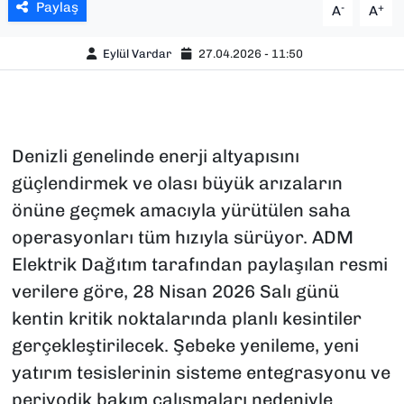
Paylaş
-
+
A
A
Eylül Vardar
27.04.2026 - 11:50
Denizli genelinde enerji altyapısını
güçlendirmek ve olası büyük arızaların
önüne geçmek amacıyla yürütülen saha
operasyonları tüm hızıyla sürüyor. ADM
Elektrik Dağıtım tarafından paylaşılan resmi
verilere göre, 28 Nisan 2026 Salı günü
kentin kritik noktalarında planlı kesintiler
gerçekleştirilecek. Şebeke yenileme, yeni
yatırım tesislerinin sisteme entegrasyonu ve
periyodik bakım çalışmaları nedeniyle