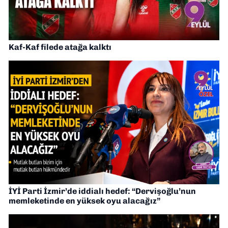
Kaf-Kaf filede atağa kalktı
İYİ Parti İzmir’de iddialı hedef: “Dervişoğlu’nun
memleketinde en yüksek oyu alacağız”