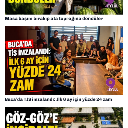
Masa başını bırakıp ata toprağına döndüler
Buca’da TİS imzalandı: İlk 6 ay için yüzde 24 zam