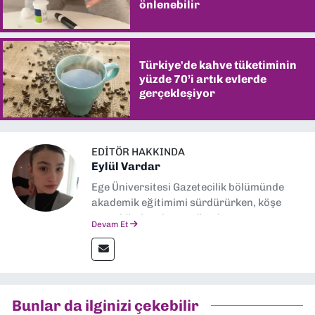
önlenebilir
Türkiye'de kahve tüketiminin
yüzde 70’i artık evlerde
gerçekleşiyor
EDITÖR HAKKINDA
Eylül Vardar
Ege Üniversitesi Gazetecilik bölümünde
akademik eğitimimi sürdürürken, köşe
yazarlığıyla adım attığım basın
Devam Et
sektöründe şu an muhabirlik yapıyorum.
Bunlar da ilginizi çekebilir