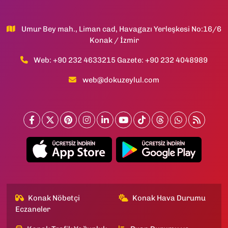
Umur Bey mah., Liman cad, Havagazı Yerleşkesi No:16/6
Konak / İzmir
Web: +90 232 4633215 Gazete: +90 232 4048989
web@dokuzeylul.com
Konak Nöbetçi
Konak Hava Durumu
Eczaneler