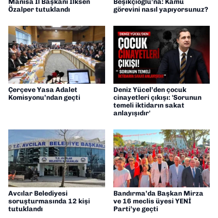
Manisa İl Başkanı İlksen
Beşikçioğlu’na: Kamu
Özalper tutuklandı
görevini nasıl yapıyorsunuz?
Çerçeve Yasa Adalet
Deniz Yücel’den çocuk
Komisyonu’ndan geçti
cinayetleri çıkışı: 'Sorunun
temeli iktidarın sakat
anlayışıdır'
Avcılar Belediyesi
Bandırma’da Başkan Mirza
soruşturmasında 12 kişi
ve 16 meclis üyesi YENİ
tutuklandı
Parti’ye geçti