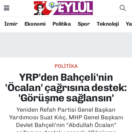
Resmi İlanlar
Konak Nöbetçi Eczaneler
İzmir
Ekonomi
Politika
Spor
Teknoloji
Y
BİLİM
Konak Hava Durumu
DÜNYA
Konak Trafik Yoğunluk Haritası
POLİTİKA
EĞİTİM
Süper Lig Puan Durumu ve Fikstür
YRP'den Bahçeli'nin
EKONOMİ
Tüm Manşetler
'Öcalan' çağrısına destek:
'Görüşme sağlansın'
KÜLTÜR SANAT
Son Dakika Haberleri
Yeniden Refah Partisi Genel Başkan
MAGAZİN
Haber Arşivi
Yardımcısı Suat Kılıç, MHP Genel Başkanı
Devlet Bahçeli'nin "Abdullah Öcalan"
POLİTİKA