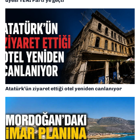
üyesi YENİ Parti’ye geçti
Atatürk’ün ziyaret ettiği otel yeniden canlanıyor