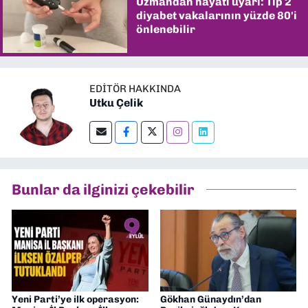
Uzmandan hayati uyarı: Tip 2
diyabet vakalarının yüzde 80'i
önlenebilir
EDITÖR HAKKINDA
Utku Çelik
Bunlar da ilginizi çekebilir
Yeni Parti’ye ilk operasyon:
Gökhan Günaydın’dan