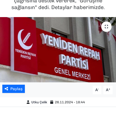
çağrısına destek vererek, "Görüşme
sağlansın" dedi. Detaylar haberimizde.
SAĞLIK
SPOR
TEKNOLOJİ
YAŞAM
YEREL YÖNETİMLER
Paylaş
-
+
A
A
Utku Çelik
26.11.2024 - 18:44