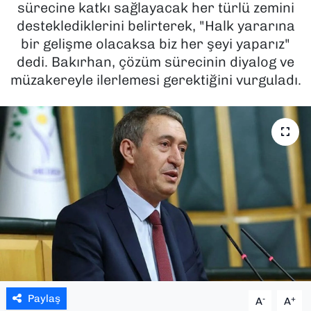
sürecine katkı sağlayacak her türlü zemini
desteklediklerini belirterek, "Halk yararına
SAĞLIK
bir gelişme olacaksa biz her şeyi yaparız"
dedi. Bakırhan, çözüm sürecinin diyalog ve
SPOR
müzakereyle ilerlemesi gerektiğini vurguladı.
TEKNOLOJİ
YAŞAM
YEREL YÖNETİMLER
Paylaş
-
+
A
A