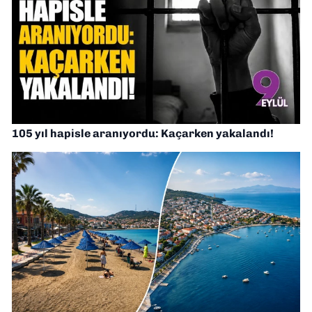
105 yıl hapisle aranıyordu: Kaçarken yakalandı!