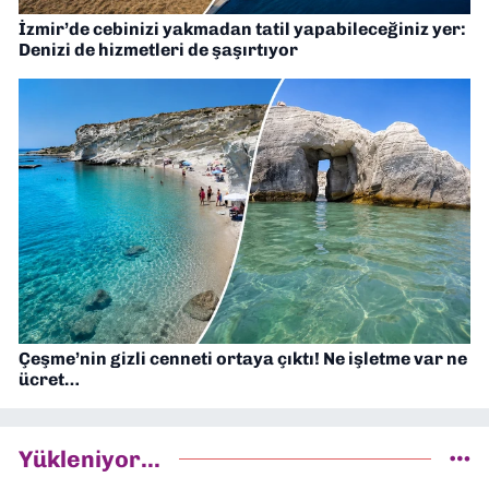
İzmir’de cebinizi yakmadan tatil yapabileceğiniz yer:
Denizi de hizmetleri de şaşırtıyor
Çeşme’nin gizli cenneti ortaya çıktı! Ne işletme var ne
ücret…
Yükleniyor...