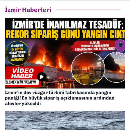
İzmir Haberleri
İzmir’in dev rüzgar türbini fabrikasında yangın
paniği! En büyük sipariş açıklamasının ardından
alevler yükseldi