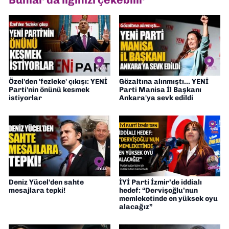
Özel'den 'fezleke' çıkışı: YENİ
Gözaltına alınmıştı... YENİ
Parti'nin önünü kesmek
Parti Manisa İl Başkanı
istiyorlar
Ankara'ya sevk edildi
Deniz Yücel'den sahte
İYİ Parti İzmir’de iddialı
mesajlara tepki!
hedef: “Dervişoğlu’nun
memleketinde en yüksek oyu
alacağız”