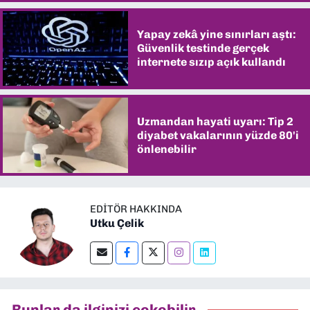
Yapay zekâ yine sınırları aştı:
Güvenlik testinde gerçek
internete sızıp açık kullandı
Uzmandan hayati uyarı: Tip 2
diyabet vakalarının yüzde 80'i
önlenebilir
EDITÖR HAKKINDA
Utku Çelik
Bunlar da ilginizi çekebilir