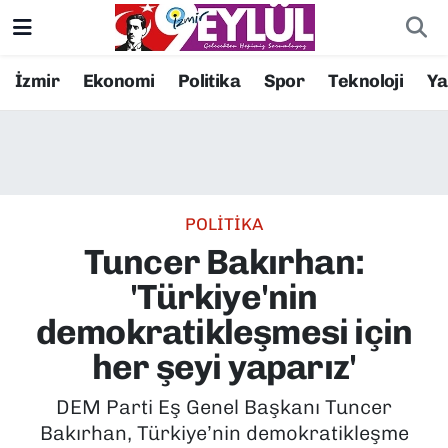
Resmi İlanlar
Konak Nöbetçi Eczaneler
İzmir
Ekonomi
Politika
Spor
Teknoloji
Y
BİLİM
Konak Hava Durumu
DÜNYA
Konak Trafik Yoğunluk Haritası
POLİTİKA
EĞİTİM
Süper Lig Puan Durumu ve Fikstür
Tuncer Bakırhan:
EKONOMİ
Tüm Manşetler
'Türkiye'nin
demokratikleşmesi için
KÜLTÜR SANAT
Son Dakika Haberleri
her şeyi yaparız'
MAGAZİN
Haber Arşivi
DEM Parti Eş Genel Başkanı Tuncer
Bakırhan, Türkiye’nin demokratikleşme
POLİTİKA