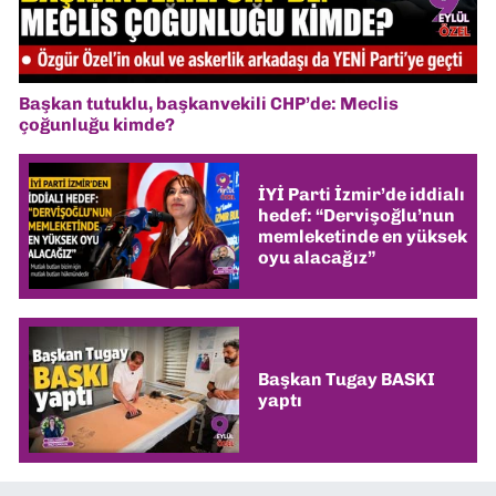
Başkan tutuklu, başkanvekili CHP’de: Meclis
çoğunluğu kimde?
İYİ Parti İzmir’de iddialı
hedef: “Dervişoğlu’nun
memleketinde en yüksek
oyu alacağız”
Başkan Tugay BASKI
yaptı