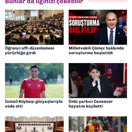
Bunlar da ilginizi çekebilir
Gazetesi'nde editörlük yapıyorum
Öğrenci affı düzenlemesi
Milletvekili Çömez hakkında
yürürlüğe girdi
soruşturma başlatıldı
İsmail Köybaşı gözyaşlarıyla
Ünlü şarkıcı Cansever
veda etti
hayatını kaybetti