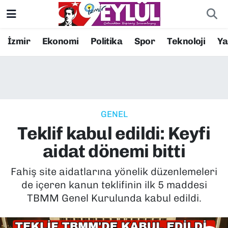
Resmi İlanlar
Konak Nöbetçi Eczaneler
İzmir
Ekonomi
Politika
Spor
Teknoloji
Y
BİLİM
Konak Hava Durumu
DÜNYA
Konak Trafik Yoğunluk Haritası
GENEL
EĞİTİM
Süper Lig Puan Durumu ve Fikstür
Teklif kabul edildi: Keyfi
EKONOMİ
Tüm Manşetler
aidat dönemi bitti
KÜLTÜR SANAT
Son Dakika Haberleri
Fahiş site aidatlarına yönelik düzenlemeleri
de içeren kanun teklifinin ilk 5 maddesi
MAGAZİN
Haber Arşivi
TBMM Genel Kurulunda kabul edildi.
POLİTİKA