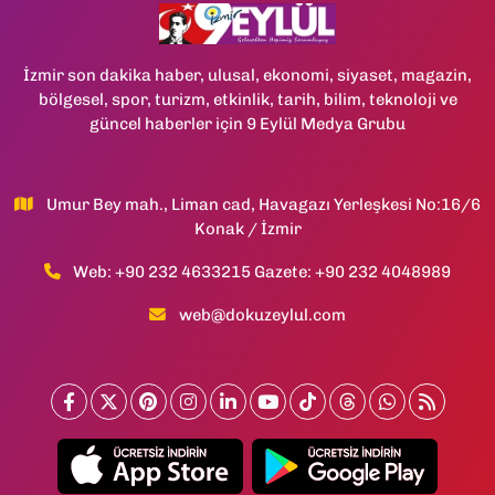
İzmir son dakika haber, ulusal, ekonomi, siyaset, magazin,
bölgesel, spor, turizm, etkinlik, tarih, bilim, teknoloji ve
güncel haberler için 9 Eylül Medya Grubu
Umur Bey mah., Liman cad, Havagazı Yerleşkesi No:16/6
Konak / İzmir
Web: +90 232 4633215 Gazete: +90 232 4048989
web@dokuzeylul.com