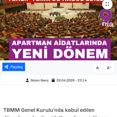
SAĞLIK
SPOR
TEKNOLOJİ
YAŞAM
YEREL YÖNETİMLER
Paylaş
-
+
A
A
Sinan Genç
29.04.2026 - 23:14
TBMM Genel Kurulu'nda kabul edilen