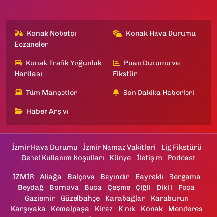
Konak Nöbetçi
Konak Hava Durumu
Eczaneler
Konak Trafik Yoğunluk
Puan Durumu ve
Haritası
Fikstür
Tüm Manşetler
Son Dakika Haberleri
Haber Arşivi
İzmir Hava Durumu
İzmir Namaz Vakitleri
Lig Fikstürü
Genel Kullanım Koşulları
Künye
İletişim
Podcast
İZMİR
Aliağa
Balçova
Bayındır
Bayraklı
Bergama
Beydağ
Bornova
Buca
Çeşme
Çiğli
Dikili
Foça
Gaziemir
Güzelbahçe
Karabağlar
Karaburun
Karşıyaka
Kemalpaşa
Kiraz
Kınık
Konak
Menderes