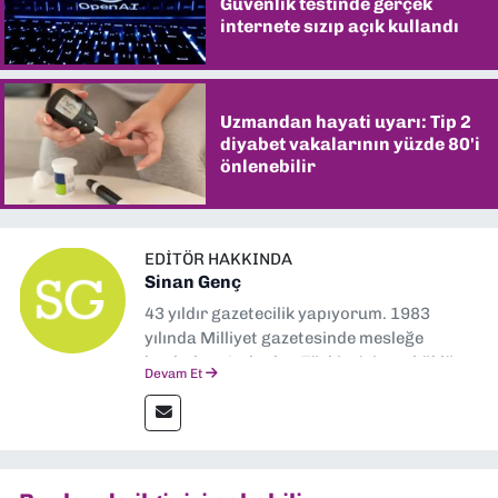
Güvenlik testinde gerçek
internete sızıp açık kullandı
Uzmandan hayati uyarı: Tip 2
diyabet vakalarının yüzde 80'i
önlenebilir
EDITÖR HAKKINDA
Sinan Genç
43 yıldır gazetecilik yapıyorum. 1983
yılında Milliyet gazetesinde mesleğe
başladım. Ardından Türkiye’nin en köklü
Devam Et
gazetelerinden Yeni Asır’da 36 yıl boyunca
muhabir, editör, müdür yardımcısı ve spor
müdürü olarak görev yaptım. Ayrıca Yeni
Asır TV’de 7 yıl boyunca programlar
hazırlayıp sundum. Şu anda Dokuz Eylül