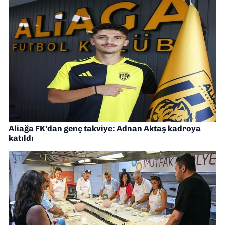
Aliağa FK’dan genç takviye: Adnan Aktaş kadroya
katıldı