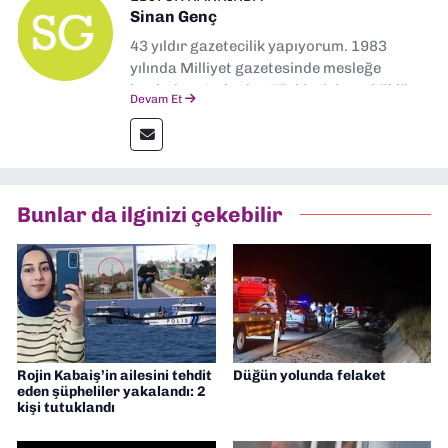
Sinan Genç
43 yıldır gazetecilik yapıyorum. 1983
yılında Milliyet gazetesinde mesleğe
başladım. Ardından Türkiye’nin en köklü
Devam Et
gazetelerinden Yeni Asır’da 36 yıl boyunca
muhabir, editör, müdür yardımcısı ve spor
müdürü olarak görev yaptım. Ayrıca Yeni
Asır TV’de 7 yıl boyunca programlar
hazırlayıp sundum. Şu anda Dokuz Eylül
Bunlar da ilginizi çekebilir
Gazetesi'nde editörlük yapıyorum
Rojin Kabaiş’in ailesini tehdit
Düğün yolunda felaket
eden şüpheliler yakalandı: 2
kişi tutuklandı