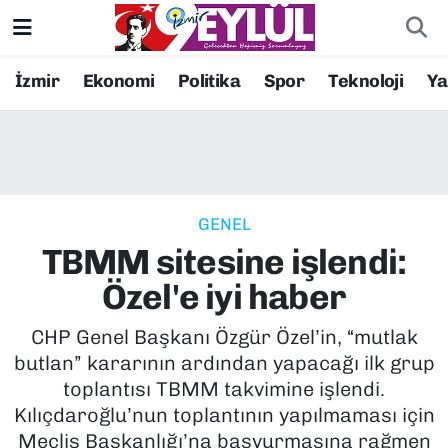
Resmi İlanlar
Konak Nöbetçi Eczaneler
İzmir
Ekonomi
Politika
Spor
Teknoloji
Y
BİLİM
Konak Hava Durumu
DÜNYA
Konak Trafik Yoğunluk Haritası
GENEL
EĞİTİM
Süper Lig Puan Durumu ve Fikstür
TBMM sitesine işlendi:
EKONOMİ
Tüm Manşetler
Özel'e iyi haber
KÜLTÜR SANAT
Son Dakika Haberleri
CHP Genel Başkanı Özgür Özel’in, “mutlak
butlan” kararının ardından yapacağı ilk grup
MAGAZİN
Haber Arşivi
toplantısı TBMM takvimine işlendi.
Kılıçdaroğlu’nun toplantının yapılmaması için
POLİTİKA
Meclis Başkanlığı’na başvurmasına rağmen