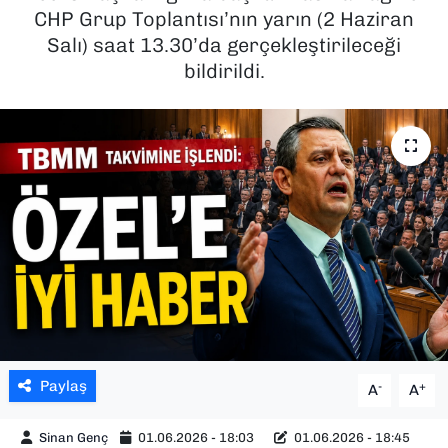
CHP Grup Toplantısı’nın yarın (2 Haziran
SAĞLIK
Salı) saat 13.30’da gerçekleştirileceği
bildirildi.
SPOR
TEKNOLOJİ
YAŞAM
YEREL YÖNETİMLER
Paylaş
-
+
A
A
Sinan Genç
01.06.2026 - 18:03
01.06.2026 - 18:45