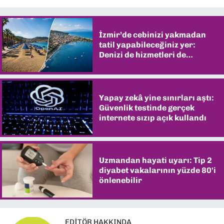
İzmir’de cebinizi yakmadan
tatil yapabileceğiniz yer:
Denizi de hizmetleri de
şaşırtıyor
Yapay zekâ yine sınırları aştı:
Güvenlik testinde gerçek
internete sızıp açık kullandı
Uzmandan hayati uyarı: Tip 2
diyabet vakalarının yüzde 80'i
önlenebilir
EDITÖR HAKKINDA