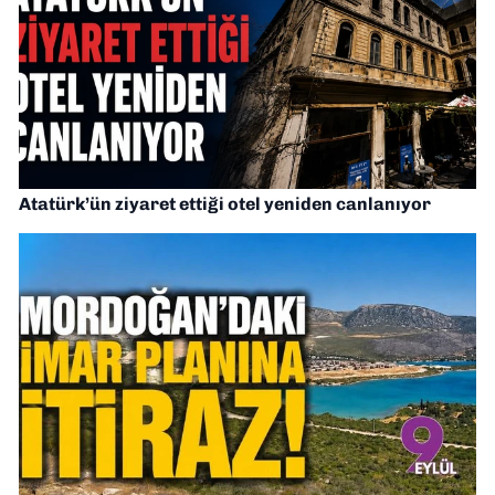
Atatürk’ün ziyaret ettiği otel yeniden canlanıyor