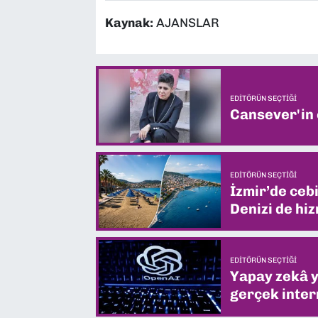
Kaynak:
AJANSLAR
EDITÖRÜN SEÇTIĞI
Cansever'in
EDITÖRÜN SEÇTIĞI
İzmir’de ceb
Denizi de hiz
EDITÖRÜN SEÇTIĞI
Yapay zekâ yi
gerçek intern