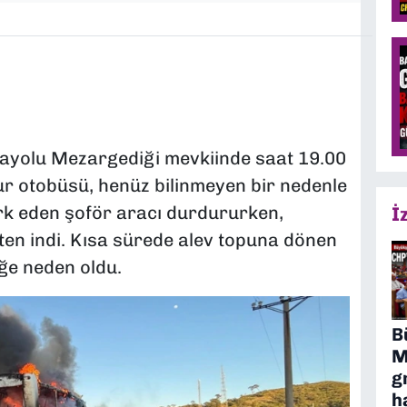
yolu Mezargediği mevkiinde saat 19.00
tur otobüsü, henüz bilinmeyen bir nedenle
rk eden şoför aracı durdururken,
İ
ten indi. Kısa sürede alev topuna dönen
ğe neden oldu.
B
M
g
h