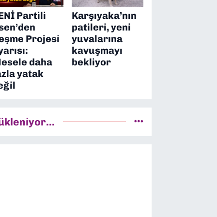
ENİ Partili
Karşıyaka’nın
sen’den
patileri, yeni
eşme Projesi
yuvalarına
yarısı:
kavuşmayı
esele daha
bekliyor
azla yatak
eğil
ükleniyor...