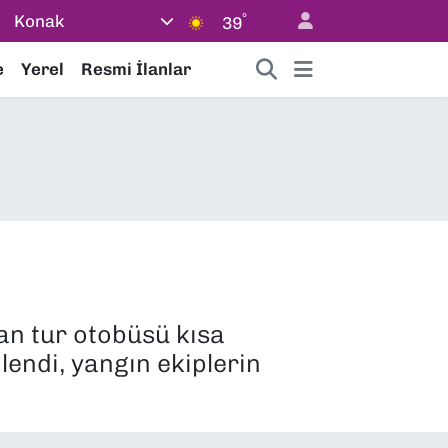
°
Konak
39
e
Yerel
Resmi İlanlar
n tur otobüsü kısa
lendi, yangın ekiplerin