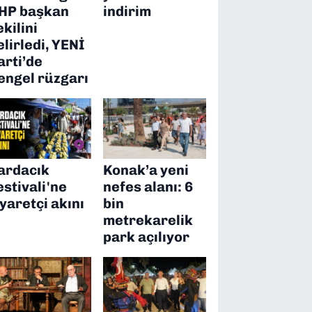
HP başkan
indirim
ekilini
elirledi, YENİ
arti’de
engel rüzgarı
ardacık
Konak’a yeni
estivali'ne
nefes alanı: 6
iyaretçi akını
bin
metrekarelik
park açılıyor