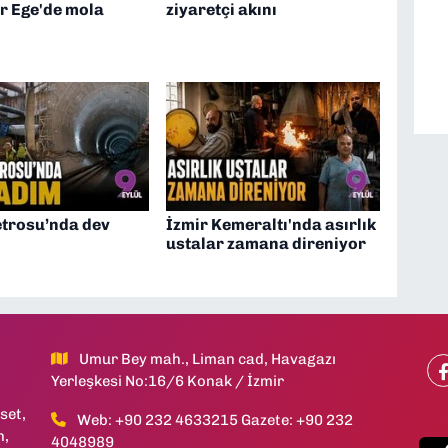
r Ege'de mola
ziyaretçi akını
trosu’nda dev
İzmir Kemeraltı'nda asırlık
ustalar zamana direniyor
Umur Bey mah., Liman cad, Havagazı
Yerleşkesi No:16/6 Konak / İzmir
set,
Web: +90 232 4633215 Gazete: +90 232
h,
4048989