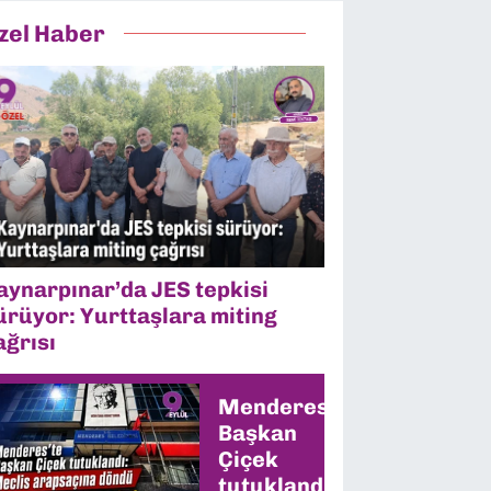
zel Haber
aynarpınar’da JES tepkisi
ürüyor: Yurttaşlara miting
ağrısı
Menderes’te
Başkan
Çiçek
tutuklandı: