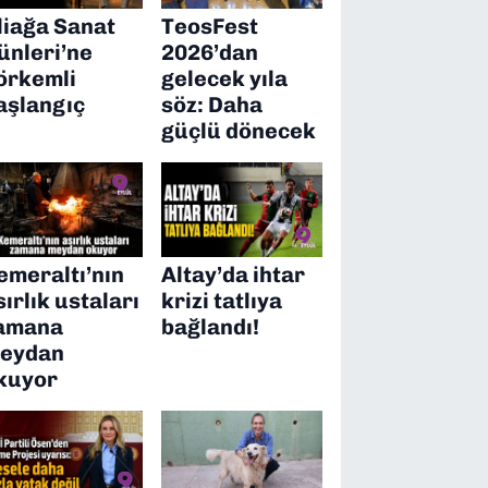
liağa Sanat
TeosFest
ünleri’ne
2026’dan
örkemli
gelecek yıla
aşlangıç
söz: Daha
güçlü dönecek
emeraltı’nın
Altay’da ihtar
sırlık ustaları
krizi tatlıya
amana
bağlandı!
eydan
kuyor