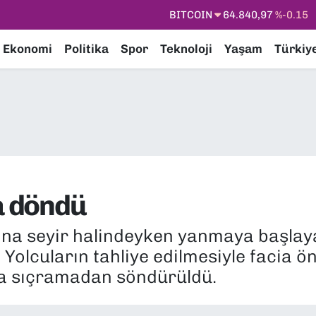
DOLAR
47,7436
%0.18
EURO
55,2510
%0.32
Ekonomi
Politika
Spor
Teknoloji
Yaşam
Türkiy
STERLİN
64,4811
%0.38
GRAM ALTIN
6660.55
%0
BİST100
13.779
%-14
a döndü
na seyir halindeyken yanmaya başlaya
Yolcuların tahliye edilmesiyle facia ön
na sıçramadan söndürüldü.