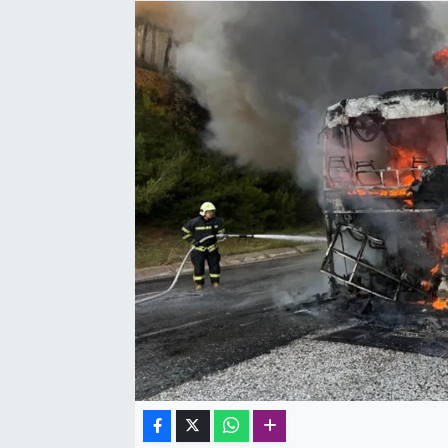
SAĞLIK
SPOR
TEKNOLOJİ
YAŞAM
YEREL YÖNETİMLER