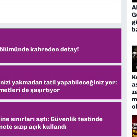
A
G
g
b
 ölümünde kahreden detay!
K
inizi yakmadan tatil yapabileceğiniz yer:
a
metleri de şaşırtıyor
z
m
o
ne sınırları aştı: Güvenlik testinde
ete sızıp açık kullandı