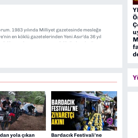
Y
Ö
Ç
yorum. 1983 yılında Milliyet gazetesinde mesleğe
u
’nin en köklü gazetelerinden Yeni Asır’da 36 yıl
M
 müdür yardımcısı ve spor müdürü olarak görev
f
TV’de 7 yıl boyunca programlar hazırlayıp sundum. Şu
d
'nde editörlük yapıyorum
Y
dan yola çıkan
Bardacık Festivali'ne