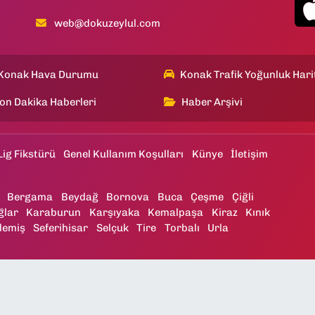
web@dokuzeylul.com
Konak Hava Durumu
Konak Trafik Yoğunluk Hari
on Dakika Haberleri
Haber Arşivi
Lig Fikstürü
Genel Kullanım Koşulları
Künye
İletişim
Bergama
Beydağ
Bornova
Buca
Çeşme
Çiğli
ğlar
Karaburun
Karşıyaka
Kemalpaşa
Kiraz
Kınık
demiş
Seferihisar
Selçuk
Tire
Torbalı
Urla