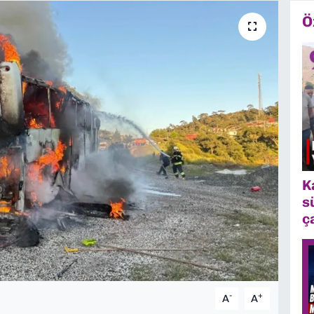
Ö
K
s
ç
-
+
A
A