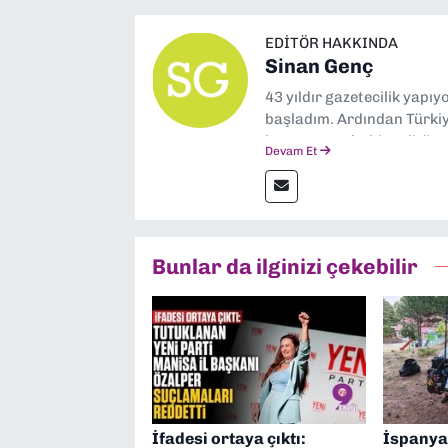
EDITÖR HAKKINDA
Sinan Genç
43 yıldır gazetecilik yapı
başladım. Ardından Türkiye
boyunca muhabir, editör,
Devam Et
yaptım. Ayrıca Yeni Asır 
anda Dokuz Eylül Gazetesi
Bunlar da ilginizi çekebilir
İfadesi ortaya çıktı:
İspanya