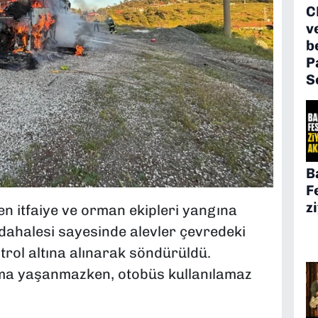
C
v
b
P
S
B
F
z
en itfaiye ve orman ekipleri yangına
üdahalesi sayesinde alevler çevredeki
rol altına alınarak söndürüldü.
ma yaşanmazken, otobüs kullanılamaz