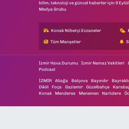
bilim, teknoloji ve güncel haberler için 9 Eylül
Medya Grubu
Konak Nöbetçi Eczaneler
Tüm Manşetler
S
İzmir Hava Durumu
İzmir Namaz Vakitleri
Podcast
İZMİR
Aliağa
Balçova
Bayındır
Bayraklı
Dikili
Foça
Gaziemir
Güzelbahçe
Karaba
Konak
Menderes
Menemen
Narlıdere
Ö