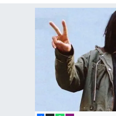
SAĞLIK
SPOR
TEKNOLOJİ
YAŞAM
YEREL YÖNETİMLER