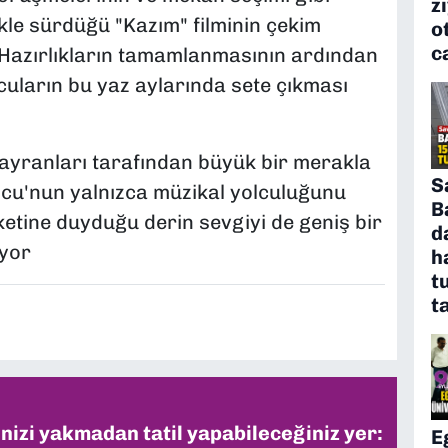
z
likle sürdüğü "Kazım" filminin çekim
o
c
. Hazırlıkların tamamlanmasının ardından
uların bu yaz aylarında sete çıkması
ayranları tarafından büyük bir merakla
S
cu'nun yalnızca müzikal yolculuğunu
B
etine duyduğu derin sevgiyi de geniş bir
d
iyor
h
t
t
inizi yakmadan tatil yapabileceğiniz yer:
E