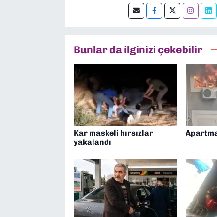
Bunlar da ilginizi çekebilir
Kar maskeli hırsızlar
Apartma
yakalandı