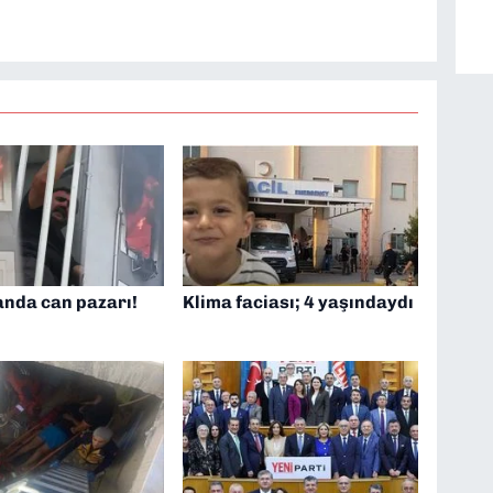
nda can pazarı!
Klima faciası; 4 yaşındaydı