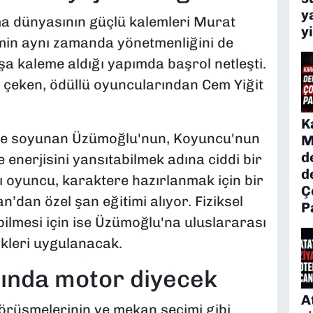
y
a dünyasının güçlü kalemleri Murat
y
min aynı zamanda yönetmenliğini de
şa kaleme aldığı yapımda başrol netleşti.
çeken, ödüllü oyuncularından Cem Yiğit
K
role soyunan Üzümoğlu'nun, Koyuncu'nun
M
d
 enerjisini yansıtabilmek adına ciddi bir
d
lı oyuncu, karaktere hazırlanmak için bir
Ç
dan özel şan eğitimi alıyor. Fiziksel
P
ilmesi için ise Üzümoğlu'na uluslararası
ikleri uygulanacak.
rında motor diyecek
A
örüşmelerinin ve mekan seçimi gibi