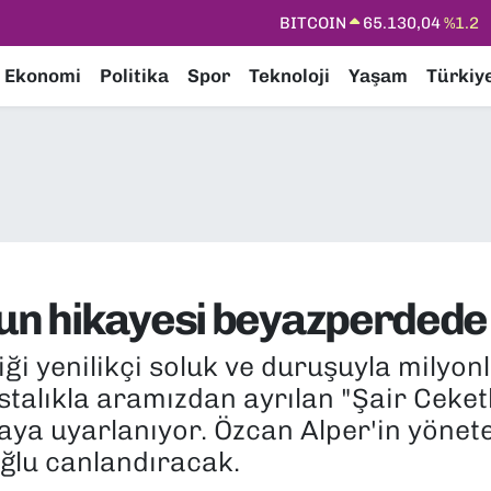
DOLAR
47,7106
%0.17
EURO
55,1652
%0.27
Ekonomi
Politika
Spor
Teknoloji
Yaşam
Türkiy
STERLİN
64,4046
%0.35
GRAM ALTIN
6648.99
%2.59
BİST100
13.773
%-19
BITCOIN
65.130,04
%1.2
ğun hikayesi beyazperdede
ği yenilikçi soluk ve duruşuyla milyonl
stalıkla aramızdan ayrılan "Şair Ceket
ya uyarlanıyor. Özcan Alper'in yönete
ğlu canlandıracak.