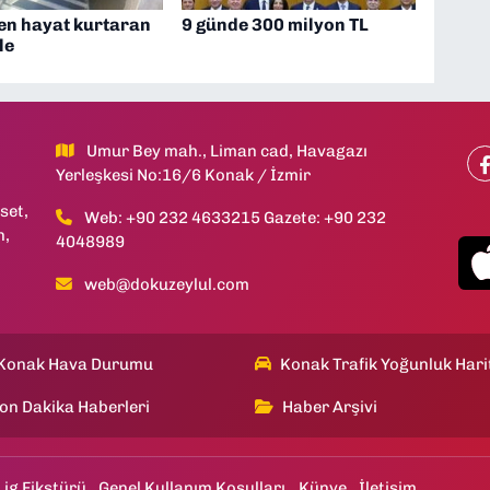
en hayat kurtaran
9 günde 300 milyon TL
le
Umur Bey mah., Liman cad, Havagazı
Yerleşkesi No:16/6 Konak / İzmir
set,
Web: +90 232 4633215 Gazete: +90 232
h,
4048989
web@dokuzeylul.com
Konak Hava Durumu
Konak Trafik Yoğunluk Hari
on Dakika Haberleri
Haber Arşivi
Lig Fikstürü
Genel Kullanım Koşulları
Künye
İletişim