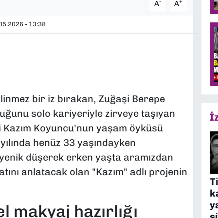
-
+
A
A
05.2026 - 13:38
ilinmez bir iz bırakan, Zuğaşi Berepe
uğunu solo kariyeriyle zirveye taşıyan
İ
esi Kazım Koyuncu'nun yaşam öyküsü
 yılında henüz 33 yaşındayken
 yenik düşerek erken yaşta aramızdan
tını anlatacak olan "Kazım" adlı projenin
T
k
y
l makyaj hazırlığı
s