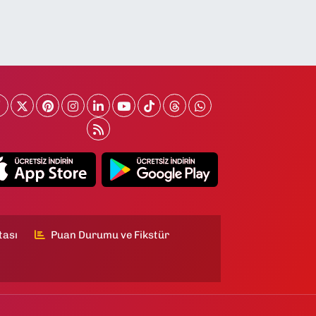
tası
Puan Durumu ve Fikstür