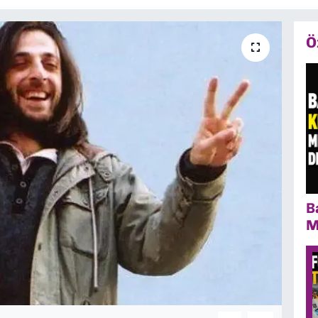
Ö
B
M