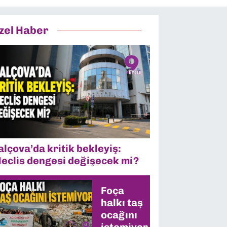
zel Haber
alçova’da kritik bekleyiş:
eclis dengesi değişecek mi?
Foça
halkı taş
ocağını
istemiyor