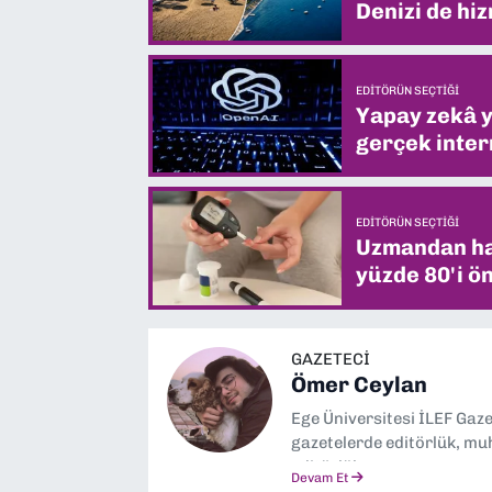
Denizi de hiz
EDITÖRÜN SEÇTIĞI
Yapay zekâ yi
gerçek intern
EDITÖRÜN SEÇTIĞI
Uzmandan hay
yüzde 80'i ön
GAZETECİ
Ömer Ceylan
Ege Üniversitesi İLEF Gaz
gazetelerde editörlük, muh
editörlük yapıyorum.
Devam Et