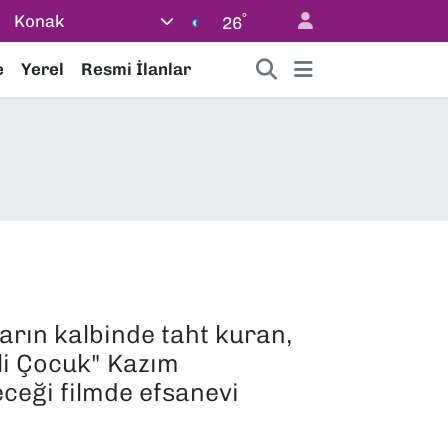
°
Konak
26
e
Yerel
Resmi İlanlar
arın kalbinde taht kuran,
li Çocuk" Kazım
ceği filmde efsanevi