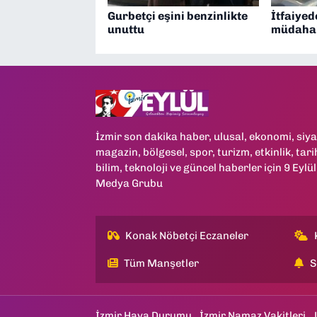
Gurbetçi eşini benzinlikte
İtfaiyed
unuttu
müdaha
İzmir son dakika haber, ulusal, ekonomi, siya
magazin, bölgesel, spor, turizm, etkinlik, tari
bilim, teknoloji ve güncel haberler için 9 Eylül
Medya Grubu
Konak Nöbetçi Eczaneler
Tüm Manşetler
S
İzmir Hava Durumu
İzmir Namaz Vakitleri