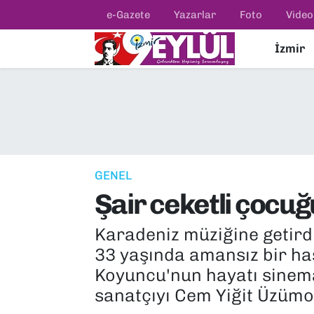
e-Gazete
Yazarlar
Foto
Video
İzmir
Resmi İlanlar
Konak Nöbetçi Eczaneler
BİLİM
Konak Hava Durumu
DÜNYA
Konak Trafik Yoğunluk Haritası
EĞİTİM
Süper Lig Puan Durumu ve Fikstür
GENEL
Şair ceketli çocu
EKONOMİ
Tüm Manşetler
Karadeniz müziğine getirdi
KÜLTÜR SANAT
Son Dakika Haberleri
33 yaşında amansız bir ha
MAGAZİN
Haber Arşivi
Koyuncu'nun hayatı sinema
sanatçıyı Cem Yiğit Üzümo
POLİTİKA