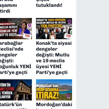
aşamını
tutuklandı!
itirdi
arabağlar
Konak’ta siyasi
eclisi’nde
dengeler
engeler
değişti: Mutlu
eğişti:
ve 19 meclis
oğunluk YENİ
üyesi YENİ
arti’ye geçti
Parti’ye geçti
tatürk’ün
Mordoğan’daki