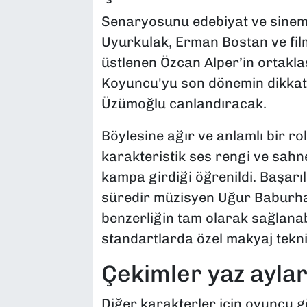
Senaryosunu edebiyat ve sinem
Uyurkulak, Erman Bostan ve fil
üstlenen Özcan Alper’in ortakla
Koyuncu'yu son dönemin dikkat 
Üzümoğlu canlandıracak.
Böylesine ağır ve anlamlı bir 
karakteristik ses rengi ve sahne
kampa girdiği öğrenildi. Başarı
süredir müzisyen Uğur Baburhan’
benzerliğin tam olarak sağlanab
standartlarda özel makyaj tekn
Çekimler yaz ayla
Diğer karakterler için oyuncu g