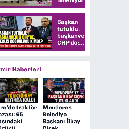
Başkan
tutuklu,
başkanvekili
CHP’de:
Meclis
çoğunluğu
kimde?
zmir Haberleri
ire’de traktör
Menderes
azası: 65
Belediye
aşındaki
Başkanı İlkay
ürücü
Çiçek