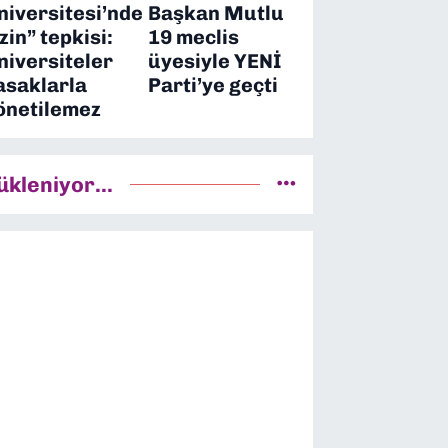
niversitesi’nde
Başkan Mutlu
izin” tepkisi:
19 meclis
niversiteler
üyesiyle YENİ
asaklarla
Parti’ye geçti
önetilemez
ükleniyor...