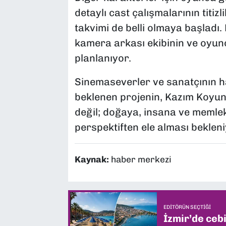
detaylı cast çalışmalarının titiz
takvimi de belli olmaya başladı
kamera arkası ekibinin ve oyunc
planlanıyor.
Sinemaseverler ve sanatçının h
beklenen projenin, Kazım Koyun
değil; doğaya, insana ve memlek
perspektiften ele alması beklen
Kaynak:
haber merkezi
EDITÖRÜN SEÇTIĞI
İzmir’de ceb