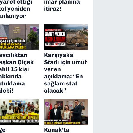
iyaret ettiği
imar planına
tel yeniden
itiraz!
anlanıyor
avcılıktan
Karşıyaka
aşkan Çiçek
Stadı için umut
ahil 15 kişi
veren
akkında
açıklama: “En
utuklama
sağlam stat
alebi!
olacak”
ge
Konak’ta