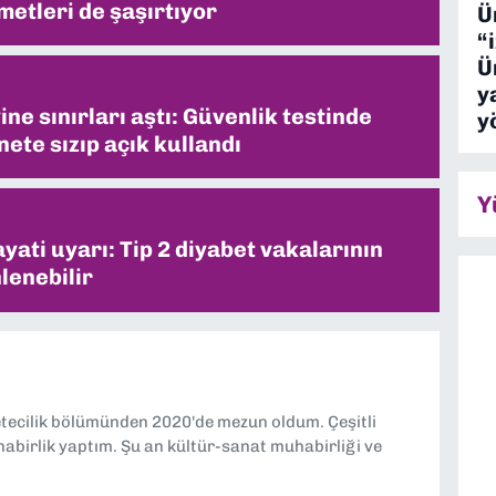
metleri de şaşırtıyor
Ü
“
Ü
y
ne sınırları aştı: Güvenlik testinde
y
ete sızıp açık kullandı
Y
ati uyarı: Tip 2 diyabet vakalarının
lenebilir
etecilik bölümünden 2020'de mezun oldum. Çeşitli
abirlik yaptım. Şu an kültür-sanat muhabirliği ve