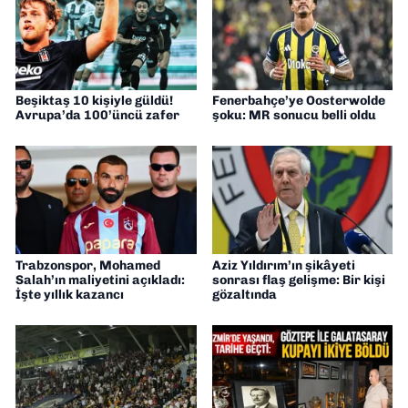
Beşiktaş 10 kişiyle güldü!
Fenerbahçe’ye Oosterwolde
Avrupa’da 100’üncü zafer
şoku: MR sonucu belli oldu
Trabzonspor, Mohamed
Aziz Yıldırım’ın şikâyeti
Salah’ın maliyetini açıkladı:
sonrası flaş gelişme: Bir kişi
İşte yıllık kazancı
gözaltında