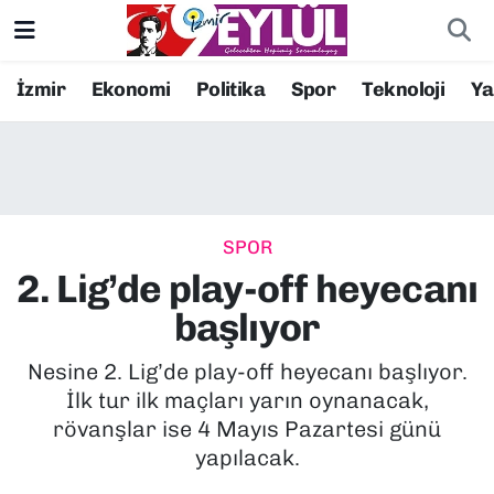
Resmi İlanlar
Konak Nöbetçi Eczaneler
İzmir
Ekonomi
Politika
Spor
Teknoloji
Y
BİLİM
Konak Hava Durumu
DÜNYA
Konak Trafik Yoğunluk Haritası
SPOR
EĞİTİM
Süper Lig Puan Durumu ve Fikstür
2. Lig’de play-off heyecanı
EKONOMİ
Tüm Manşetler
başlıyor
KÜLTÜR SANAT
Son Dakika Haberleri
Nesine 2. Lig’de play-off heyecanı başlıyor.
İlk tur ilk maçları yarın oynanacak,
MAGAZİN
Haber Arşivi
rövanşlar ise 4 Mayıs Pazartesi günü
yapılacak.
POLİTİKA