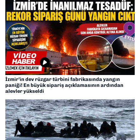
İzmir’in dev rüzgar türbini fabrikasında yangın
paniği! En büyük sipariş açıklamasının ardından
alevler yükseldi