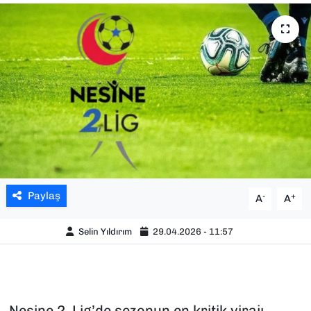
SAĞLIK
SPOR
TEKNOLOJİ
YAŞAM
YEREL YÖNETİMLER
Paylaş
-
+
A
A
Selin Yıldırım
29.04.2026 - 11:57
Nesine 2. Lig’de sezonun en kritik virajı