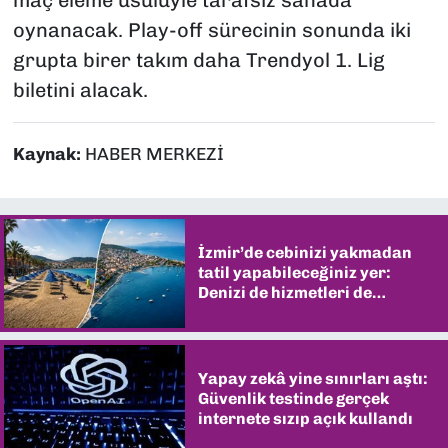
maç eleme usulüyle tarafsız sahada
oynanacak. Play-off sürecinin sonunda iki
grupta birer takım daha Trendyol 1. Lig
biletini alacak.
Kaynak:
HABER MERKEZİ
İzmir’de cebinizi yakmadan
tatil yapabileceğiniz yer:
Denizi de hizmetleri de
şaşırtıyor
Yapay zekâ yine sınırları aştı:
Güvenlik testinde gerçek
internete sızıp açık kullandı