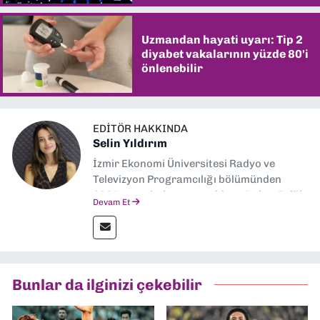
Uzmandan hayati uyarı: Tip 2
diyabet vakalarının yüzde 80'i
önlenebilir
EDITÖR HAKKINDA
Selin Yıldırım
İzmir Ekonomi Üniversitesi Radyo ve
Televizyon Programcılığı bölümünden
2024 senesinde mezun oldum. Dokuz Eylül
Devam Et
Gazetesi'nde spor yazarlığı yaparken,
editörlük görevini de üstleniyorum.
Bunlar da ilginizi çekebilir