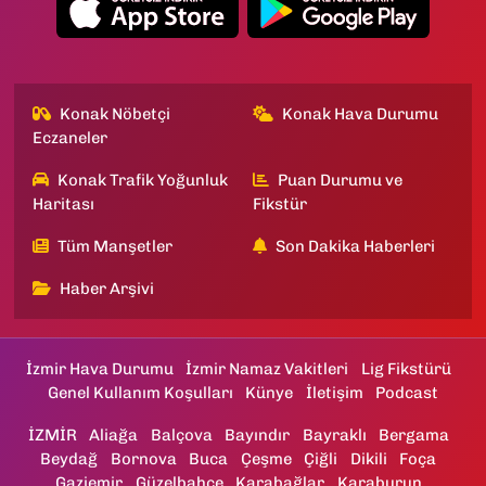
Konak Nöbetçi
Konak Hava Durumu
Eczaneler
Konak Trafik Yoğunluk
Puan Durumu ve
Haritası
Fikstür
Tüm Manşetler
Son Dakika Haberleri
Haber Arşivi
İzmir Hava Durumu
İzmir Namaz Vakitleri
Lig Fikstürü
Genel Kullanım Koşulları
Künye
İletişim
Podcast
İZMİR
Aliağa
Balçova
Bayındır
Bayraklı
Bergama
Beydağ
Bornova
Buca
Çeşme
Çiğli
Dikili
Foça
Gaziemir
Güzelbahçe
Karabağlar
Karaburun