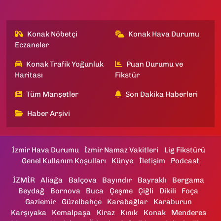
Konak Nöbetçi
Konak Hava Durumu
Eczaneler
Konak Trafik Yoğunluk
Puan Durumu ve
Haritası
Fikstür
Tüm Manşetler
Son Dakika Haberleri
Haber Arşivi
İzmir Hava Durumu
İzmir Namaz Vakitleri
Lig Fikstürü
Genel Kullanım Koşulları
Künye
İletişim
Podcast
İZMİR
Aliağa
Balçova
Bayındır
Bayraklı
Bergama
Beydağ
Bornova
Buca
Çeşme
Çiğli
Dikili
Foça
Gaziemir
Güzelbahçe
Karabağlar
Karaburun
Karşıyaka
Kemalpaşa
Kiraz
Kınık
Konak
Menderes