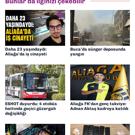
Bunlar da ilginizi çekebilir
Daha 23 yaşındaydı:
Buca’da sünger deposunda
Aliağa’da iş cinayeti
yangın
ESHOT duyurdu: 4 otobüs
Aliağa FK’dan genç takviye:
hattında geçici güzergah
Adnan Aktaş kadroya katıldı
değişikliği