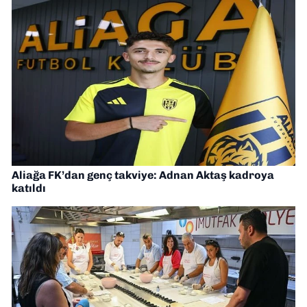
Aliağa FK’dan genç takviye: Adnan Aktaş kadroya
katıldı