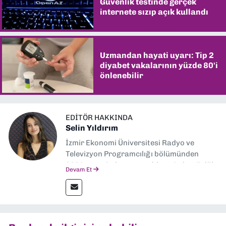
Güvenlik testinde gerçek
internete sızıp açık kullandı
Uzmandan hayati uyarı: Tip 2
diyabet vakalarının yüzde 80'i
önlenebilir
EDITÖR HAKKINDA
Selin Yıldırım
İzmir Ekonomi Üniversitesi Radyo ve
Televizyon Programcılığı bölümünden
2024 senesinde mezun oldum. Dokuz Eylül
Devam Et
Gazetesi'nde spor yazarlığı yaparken,
editörlük görevini de üstleniyorum.