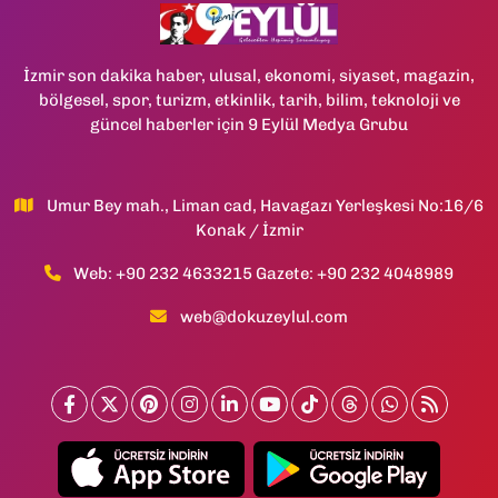
İzmir son dakika haber, ulusal, ekonomi, siyaset, magazin,
bölgesel, spor, turizm, etkinlik, tarih, bilim, teknoloji ve
güncel haberler için 9 Eylül Medya Grubu
Umur Bey mah., Liman cad, Havagazı Yerleşkesi No:16/6
Konak / İzmir
Web: +90 232 4633215 Gazete: +90 232 4048989
web@dokuzeylul.com