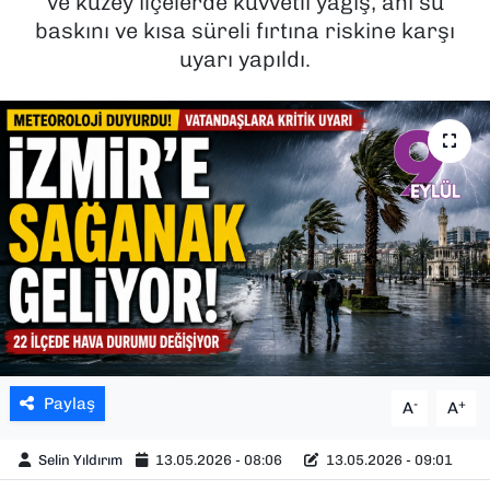
ve kuzey ilçelerde kuvvetli yağış, ani su
baskını ve kısa süreli fırtına riskine karşı
SAĞLIK
uyarı yapıldı.
SPOR
TEKNOLOJİ
YAŞAM
YEREL YÖNETİMLER
Paylaş
-
+
A
A
Selin Yıldırım
13.05.2026 - 08:06
13.05.2026 - 09:01