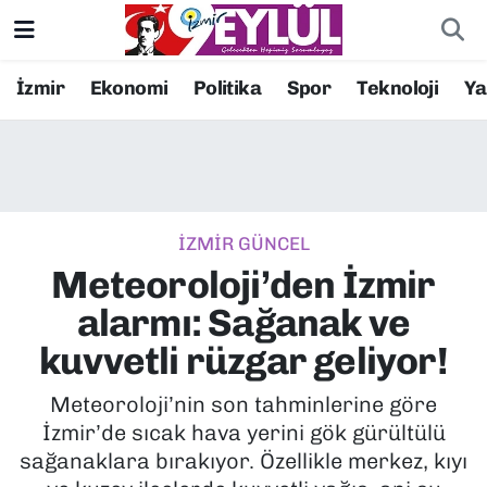
Resmi İlanlar
Konak Nöbetçi Eczaneler
İzmir
Ekonomi
Politika
Spor
Teknoloji
Y
BİLİM
Konak Hava Durumu
DÜNYA
Konak Trafik Yoğunluk Haritası
İZMİR GÜNCEL
EĞİTİM
Süper Lig Puan Durumu ve Fikstür
Meteoroloji’den İzmir
EKONOMİ
Tüm Manşetler
alarmı: Sağanak ve
kuvvetli rüzgar geliyor!
KÜLTÜR SANAT
Son Dakika Haberleri
Meteoroloji’nin son tahminlerine göre
MAGAZİN
Haber Arşivi
İzmir’de sıcak hava yerini gök gürültülü
sağanaklara bırakıyor. Özellikle merkez, kıyı
POLİTİKA