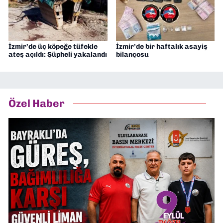
İzmir’de üç köpeğe tüfekle
İzmir’de bir haftalık asayiş
ateş açıldı: Şüpheli yakalandı
bilançosu
Özel Haber