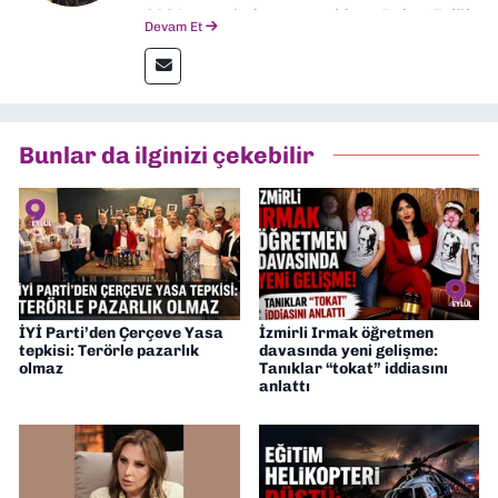
2024 senesinde mezun oldum. Dokuz Eylül
Devam Et
Gazetesi'nde spor yazarlığı yaparken,
editörlük görevini de üstleniyorum.
Bunlar da ilginizi çekebilir
İYİ Parti’den Çerçeve Yasa
İzmirli Irmak öğretmen
tepkisi: Terörle pazarlık
davasında yeni gelişme:
olmaz
Tanıklar “tokat” iddiasını
anlattı