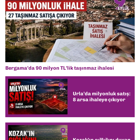
Bergama’da 90 milyon TL’lik taşınmaz ihalesi
Urla’da milyonluk satış:
8 arsa ihaleye çıkıyor
Kozak’ın çığlığını duyan