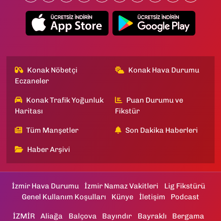
Konak Nöbetçi
Konak Hava Durumu
Eczaneler
Konak Trafik Yoğunluk
Puan Durumu ve
Haritası
Fikstür
Tüm Manşetler
Son Dakika Haberleri
Haber Arşivi
İzmir Hava Durumu
İzmir Namaz Vakitleri
Lig Fikstürü
Genel Kullanım Koşulları
Künye
İletişim
Podcast
İZMİR
Aliağa
Balçova
Bayındır
Bayraklı
Bergama