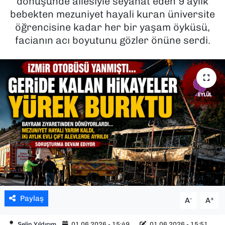
dönüşünde ailesiyle seyahat eden 9 aylık
bebekten mezuniyet hayali kuran üniversite
SAĞLIK
öğrencisine kadar her bir yaşam öyküsü,
facianın acı boyutunu gözler önüne serdi.
SPOR
TEKNOLOJİ
YAŞAM
YEREL YÖNETİMLER
Paylaş
-
+
A
A
Selin Yıldırım
01.06.2026 - 15:49
01.06.2026 - 15:51