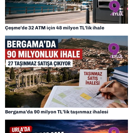
Çeşme’de 32 ATM için 48 milyon TL’lik ihale
Bergama’da 90 milyon TL’lik taşınmaz ihalesi