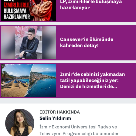
LP, İzmirlilerle buluşmaya
hazırlanıyor
Cansever'in ölümünde
kahreden detay!
İzmir’de cebinizi yakmadan
tatil yapabileceğiniz yer:
Denizi de hizmetleri de
şaşırtıyor
EDITÖR HAKKINDA
Selin Yıldırım
İzmir Ekonomi Üniversitesi Radyo ve
Televizyon Programcılığı bölümünden