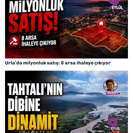
Urla’da milyonluk satış: 8 arsa ihaleye çıkıyor