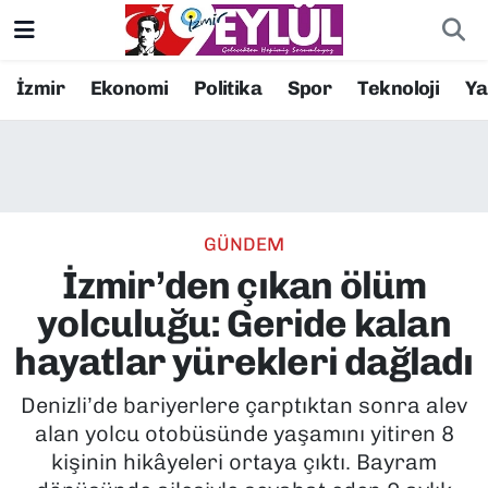
Resmi İlanlar
Konak Nöbetçi Eczaneler
İzmir
Ekonomi
Politika
Spor
Teknoloji
Y
BİLİM
Konak Hava Durumu
DÜNYA
Konak Trafik Yoğunluk Haritası
GÜNDEM
EĞİTİM
Süper Lig Puan Durumu ve Fikstür
İzmir’den çıkan ölüm
EKONOMİ
Tüm Manşetler
yolculuğu: Geride kalan
hayatlar yürekleri dağladı
KÜLTÜR SANAT
Son Dakika Haberleri
Denizli’de bariyerlere çarptıktan sonra alev
MAGAZİN
Haber Arşivi
alan yolcu otobüsünde yaşamını yitiren 8
kişinin hikâyeleri ortaya çıktı. Bayram
POLİTİKA