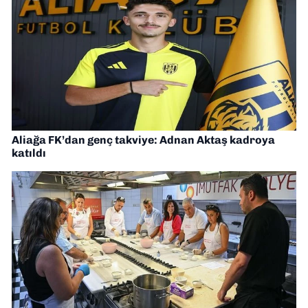
Aliağa FK’dan genç takviye: Adnan Aktaş kadroya
katıldı