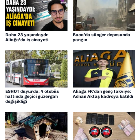
Daha 23 yaşındaydı:
Buca’da sünger deposunda
Aliağa’da iş cinayeti
yangın
ESHOT duyurdu: 4 otobüs
Aliağa FK’dan genç takviye:
hattında geçici güzergah
Adnan Aktaş kadroya katıldı
değişikliği