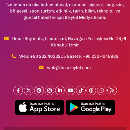
İzmir son dakika haber, ulusal, ekonomi, siyaset, magazin,
bölgesel, spor, turizm, etkinlik, tarih, bilim, teknoloji ve
güncel haberler için 9 Eylül Medya Grubu
Umur Bey mah., Liman cad, Havagazı Yerleşkesi No:16/6
Konak / İzmir
Web: +90 232 4633215 Gazete: +90 232 4048989
web@dokuzeylul.com