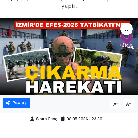
yaptı.
SAĞLIK
SPOR
TEKNOLOJİ
YAŞAM
YEREL YÖNETİMLER
Paylaş
-
+
A
A
Sinan Genç
08.05.2026 - 23:30