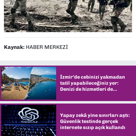
Kaynak:
HABER MERKEZİ
İzmir’de cebinizi yakmadan
tatil yapabileceğiniz yer:
Denizi de hizmetleri de
şaşırtıyor
Yapay zekâ yine sınırları aştı:
Güvenlik testinde gerçek
internete sızıp açık kullandı