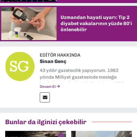
Uzmandan hayati uyarı: Tip 2
diyabet vakalarının yüzde 80'i
önlenebilir
EDITÖR HAKKINDA
Sinan Genç
43 yıldır gazetecilik yapıyorum. 1983
yılında Milliyet gazetesinde mesleğe
başladım. Ardından Türkiye’nin en köklü
Devam Et
gazetelerinden Yeni Asır’da 36 yıl boyunca
muhabir, editör, müdür yardımcısı ve spor
müdürü olarak görev yaptım. Ayrıca Yeni
Asır TV’de 7 yıl boyunca programlar
hazırlayıp sundum. Şu anda Dokuz Eylül
Bunlar da ilginizi çekebilir
Gazetesi'nde editörlük yapıyorum