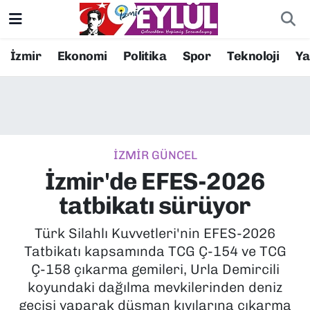
Resmi İlanlar
Konak Nöbetçi Eczaneler
İzmir
Ekonomi
Politika
Spor
Teknoloji
Y
BİLİM
Konak Hava Durumu
DÜNYA
Konak Trafik Yoğunluk Haritası
İZMİR GÜNCEL
EĞİTİM
Süper Lig Puan Durumu ve Fikstür
İzmir'de EFES-2026
EKONOMİ
Tüm Manşetler
tatbikatı sürüyor
KÜLTÜR SANAT
Son Dakika Haberleri
Türk Silahlı Kuvvetleri'nin EFES-2026
Tatbikatı kapsamında TCG Ç-154 ve TCG
MAGAZİN
Haber Arşivi
Ç-158 çıkarma gemileri, Urla Demircili
koyundaki dağılma mevkilerinden deniz
POLİTİKA
geçişi yaparak düşman kıyılarına çıkarma