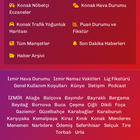
Konak Nöbetçi
Konak Hava Durumu
Eczaneler
Konak Trafik Yoğunluk
Puan Durumu ve
Haritası
Fikstür
Tüm Manşetler
Son Dakika Haberleri
Haber Arşivi
İzmir Hava Durumu
İzmir Namaz Vakitleri
Lig Fikstürü
Genel Kullanım Koşulları
Künye
İletişim
Podcast
İZMİR
Aliağa
Balçova
Bayındır
Bayraklı
Bergama
Beydağ
Bornova
Buca
Çeşme
Çiğli
Dikili
Foça
Gaziemir
Güzelbahçe
Karabağlar
Karaburun
Karşıyaka
Kemalpaşa
Kiraz
Kınık
Konak
Menderes
Menemen
Narlıdere
Ödemiş
Seferihisar
Selçuk
Tire
Torbalı
Urla