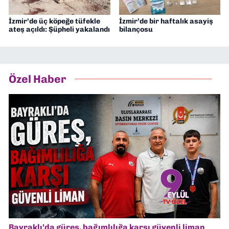
İzmir’de üç köpeğe tüfekle
İzmir’de bir haftalık asayiş
ateş açıldı: Şüpheli yakalandı
bilançosu
Özel Haber
Bayraklı’da güreş, bağımlılığa karşı güvenli liman