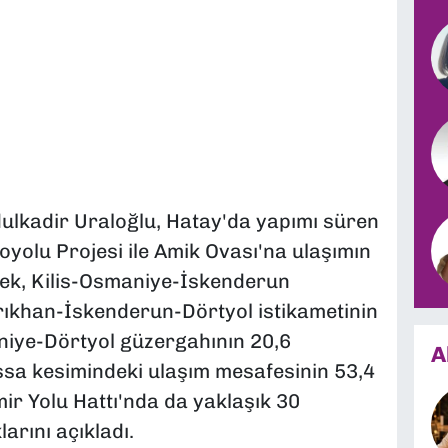
dulkadir Uraloğlu, Hatay'da yapımı süren
yolu Projesi ile Amik Ovası'na ulaşımın
rek, Kilis-Osmaniye-İskenderun
rıkhan-İskenderun-Dörtyol istikametinin
niye-Dörtyol güzergahının 20,6
A
ssa kesimindeki ulaşım mesafesinin 53,4
r Yolu Hattı'nda da yaklaşık 30
arını açıkladı.