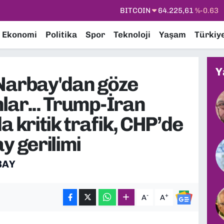
BITCOIN
64.225,61
%-0.63
DOLAR
47,7143
%0.16
Ekonomi
Politika
Spor
Teknoloji
Yaşam
Türkiy
EURO
55,0317
%-0.02
STERLİN
64,2463
%0.07
Y
GRAM ALTIN
6510.40
%0.45
Narbay'dan göze
BİST100
13.799
%70
lar... Trump-İran
a kritik trafik, CHP’de
y gerilimi
BAY
-
+
A
A