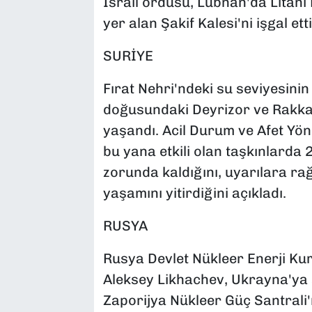
İsrail ordusu, Lübnan'da Litani 
yer alan Şakif Kalesi'ni işgal etti
SURİYE
Fırat Nehri'ndeki su seviyesini
doğusundaki Deyrizor ve Rakka b
yaşandı. Acil Durum ve Afet Yön
bu yana etkili olan taşkınlarda 2
zorunda kaldığını, uyarılara r
yaşamını yitirdiğini açıkladı.
RUSYA
Rusya Devlet Nükleer Enerji K
Aleksey Likhachev, Ukrayna'ya a
Zaporijya Nükleer Güç Santrali'n