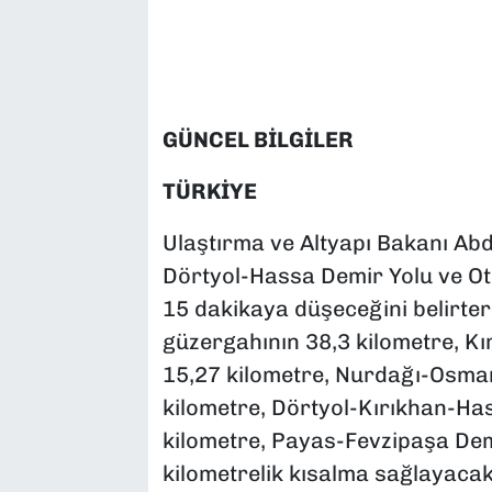
SAĞLIK
SPOR
GÜNCEL BİLGİLER
TEKNOLOJİ
TÜRKİYE
YAŞAM
Ulaştırma ve Altyapı Bakanı Ab
YEREL YÖNETİMLER
Dörtyol-Hassa Demir Yolu ve Oto
15 dakikaya düşeceğini belirte
güzergahının 38,3 kilometre, Kı
15,27 kilometre, Nurdağı-Osma
kilometre, Dörtyol-Kırıkhan-Ha
kilometre, Payas-Fevzipaşa Demi
kilometrelik kısalma sağlayacakl