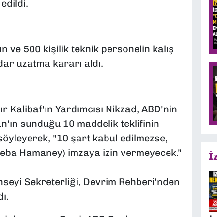
edildi.
n ve 500 kişilik teknik personelin kalış
ar uzatma kararı aldı.
Kalibaf'ın Yardımcısı Nikzad, ABD'nin
ran'ın sunduğu 10 maddelik teklifinin
söyleyerek, "10 şart kabul edilmezse,
teba Hamaney) imzaya izin vermeyecek."
İ
nseyi Sekreterliği, Devrim Rehberi'nden
dı.