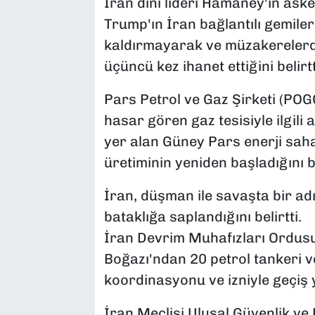
İran dini lideri Hamaney'in ask
Trump'ın İran bağlantılı gemile
kaldırmayarak ve müzakerelerde
üçüncü kez ihanet ettiğini belirtt
Pars Petrol ve Gaz Şirketi (PO
hasar gören gaz tesisiyle ilgil
yer alan Güney Pars enerji sah
üretiminin yeniden başladığını bi
İran, düşman ile savaşta bir ad
bataklığa saplandığını belirtti.
İran Devrim Muhafızları Ordus
Boğazı'ndan 20 petrol tankeri 
koordinasyonu ve izniyle geçiş 
İran Meclisi Ulusal Güvenlik ve