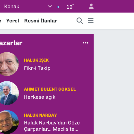
°
Konak
19
e
Yerel
Resmi İlanlar
azarlar
HALUK IŞIK
Fikr-i Takip
AHMET BÜLENT GÖKSEL
Herkese açık
HALUK NARBAY
Haluk Narbay'dan Göze
Çarpanlar... Meclis'te