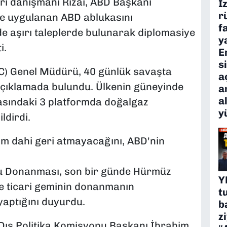
eri danışmanı Rızai, ABD Başkanı
İ
r
re uygulanan ABD ablukasını
f
 aşırı taleplerde bulunarak diplomasiye
y
i.
E
s
GC) Genel Müdürü, 40 günlük savaşta
a
i açıklamada bulundu. Ülkenin güneyinde
a
a
asındaki 3 platformda doğalgaz
y
ldirdi.
ım dahi geri atmayacağını, ABD'nin
u Donanması, son bir günde Hürmüz
Y
ve ticari geminin donanmanın
t
yaptığını duyurdu.
b
z
 Dış Politika Komisyonu Başkanı İbrahim