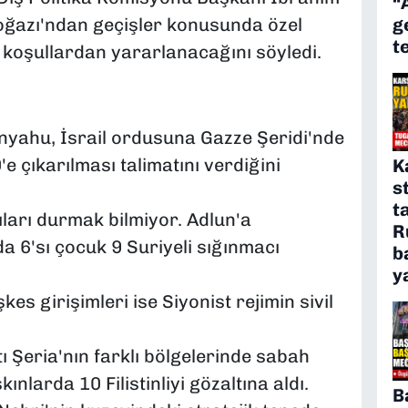
“
g
Boğazı'ndan geçişler konusunda özel
t
 koşullardan yararlanacağını söyledi.
nyahu, İsrail ordusuna Gazze Şeridi'nde
'e çıkarılması talimatını verdiğini
K
s
t
rıları durmak bilmiyor. Adlun'a
R
a 6'sı çocuk 9 Suriyeli sığınmacı
b
y
s girişimleri ise Siyonist rejimin sivil
tı Şeria'nın farklı bölgelerinde sabah
ınlarda 10 Filistinliyi gözaltına aldı.
B