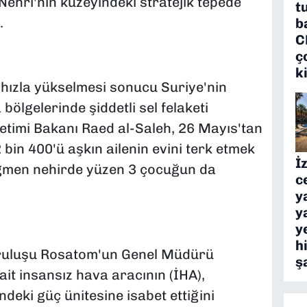
Nehri'nin kuzeyindeki stratejik tepede
t
.
b
C
ç
k
n hızla yükselmesi sonucu Suriye'nin
ölgelerinde şiddetli sel felaketi
etimi Bakanı Raed al-Saleh, 26 Mayıs'tan
 bin 400'ü aşkın ailenin evini terk etmek
İ
ağmen nehirde yüzen 3 çocuğun da
c
y
y
y
h
uruluşu Rosatom'un Genel Müdürü
ş
it insansız hava aracının (İHA),
deki güç ünitesine isabet ettiğini