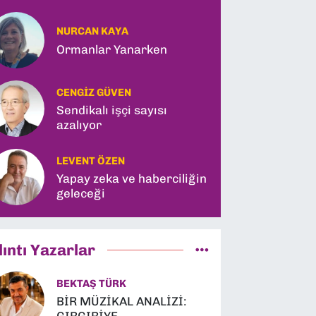
Tarihi Yasa Teklifi ve
Gabar Rekoru!
NURCAN KAYA
Ormanlar Yanarken
CENGIZ GÜVEN
Sendikalı işçi sayısı
azalıyor
LEVENT ÖZEN
Yapay zeka ve haberciliğin
geleceği
lıntı Yazarlar
BEKTAŞ TÜRK
BİR MÜZİKAL ANALİZİ: