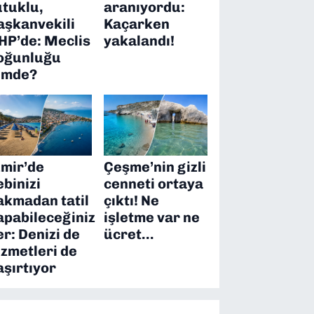
utuklu,
aranıyordu:
aşkanvekili
Kaçarken
HP’de: Meclis
yakalandı!
oğunluğu
imde?
zmir’de
Çeşme’nin gizli
ebinizi
cenneti ortaya
akmadan tatil
çıktı! Ne
apabileceğiniz
işletme var ne
er: Denizi de
ücret…
izmetleri de
aşırtıyor