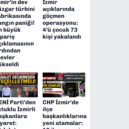
zmir’in dev
İzmir
üzgar türbini
açıklarında
abrikasında
göçmen
angın paniği!
operasyonu:
n büyük
4’ü çocuk 73
ipariş
kişi yakalandı
çıklamasının
rdından
levler
ükseldi
ENİ Parti’den
CHP İzmir’de
utuklu İzmirli
ilçe
aşkanlara
başkanlıklarına
iyaret:
yeni atamalar: