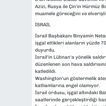
Azizi, Rusya ile Çin'in Hürmüz 
muamele göreceğini ve elverişli
İSRAİL
İsrail Başbakanı Binyamin Neta
işgal ettikleri alanların yüzde 70
duyurdu.
İsrail'in Lübnan'a yönelik saldı
düzenlenen son hava saldırısınd
katledildi.
Washington'un göstermelik ateşke
katliamlarına engel olamıyor.
İsrail ordusu, işgal altındaki Ba
saatlerinde gerçekleştirdiği bask