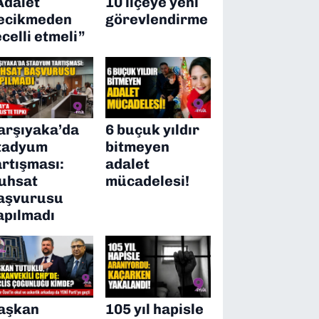
Adalet
10 ilçeye yeni
ecikmeden
görevlendirme
ecelli etmeli”
arşıyaka’da
6 buçuk yıldır
tadyum
bitmeyen
artışması:
adalet
uhsat
mücadelesi!
aşvurusu
apılmadı
aşkan
105 yıl hapisle