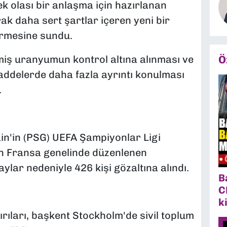
k olası bir anlaşma için hazırlanan
ak daha sert şartlar içeren yeni bir
irmesine sundu.
Ö
lmiş uranyumun kontrol altına alınması ve
ddelerde daha fazla ayrıntı konulması
.
in'in (PSG) UEFA Şampiyonlar Ligi
n Fransa genelinde düzenlenen
lar nedeniyle 426 kişi gözaltına alındı.
B
C
k
ırıları, başkent Stockholm'de sivil toplum