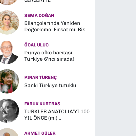
GIRGIRİYE
SEMA DOĞAN
Bilançolarında Yeniden
Değerleme: Fırsat mı, Risk
mi?
ÖCAL ULUÇ
Dünya öfke haritası;
Türkiye 6’ncı sırada!
PINAR TÜRENÇ
Sanki Türkiye tutuklu
FARUK KURTBAŞ
TÜRKLER ANATOLİA’YI 100
YIL ÖNCE (mi)
FETHETMİŞLER (?)
AHMET GÜLER