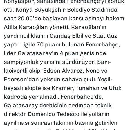
Konyaspor, sahasında Fenerbahçe’yi konuk
etti. Konya Büyükşehir Belediye Stadı’nda
saat 20.00’de başlayan karşılaşmayı hakem
Atilla Karaoğlan yönetti. Karaoğlan’ın
yardımcılıklarını Candaş Elbil ve Suat Güz
yaptı. Ligde 70 puanı bulunan Fenerbahçe,
lider Galatasaray’ın 4 puan gerisinde
şampiyonluk yarışını sürdürüyor. Sarı-
lacivertli ekip; Edson Alvarez, Nene ve
Ederson’dan yoksun sahaya çıktı. Yeşil-
beyazlı ekipte ise Kramer, Tunahan ve Ufuk
kadroda yer almadı. Fenerbahçe’de,
Galatasaray derbisinin ardından teknik
direktör Domenico Tedesco ile yolların
ayrılması sonrası takımın başına getirilen