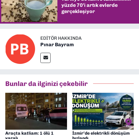
yüzde 70’i artık evlerde
gerçekleşiyor
EDITÖR HAKKINDA
Pınar Bayram
Bunlar da ilginizi çekebilir
Araçta katliam: 1 ölü 1
İzmir’de elektrikli dönüşüm
yaralı
hızlandı