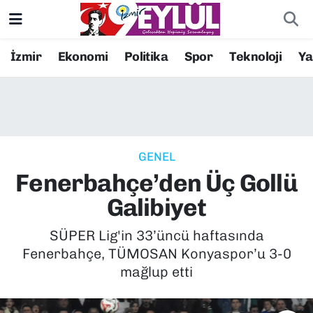
Resmi İlanlar
Konak Nöbetçi Eczaneler
İzmir
Ekonomi
Politika
Spor
Teknoloji
Y
BİLİM
Konak Hava Durumu
DÜNYA
Konak Trafik Yoğunluk Haritası
GENEL
EĞİTİM
Süper Lig Puan Durumu ve Fikstür
Fenerbahçe’den Üç Gollü
EKONOMİ
Tüm Manşetler
Galibiyet
KÜLTÜR SANAT
Son Dakika Haberleri
SÜPER Lig'in 33’üncü haftasında
Fenerbahçe, TÜMOSAN Konyaspor’u 3-0
MAGAZİN
Haber Arşivi
mağlup etti
POLİTİKA