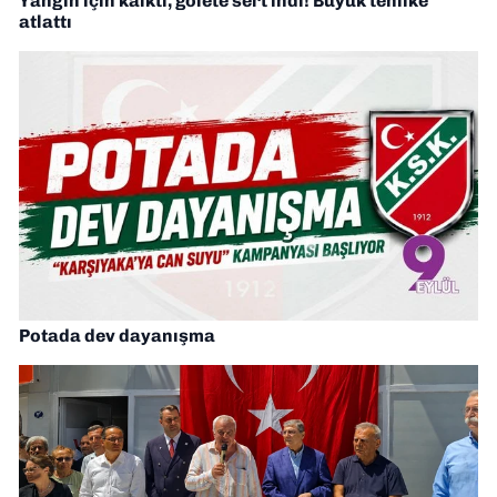
Yangın için kalktı, gölete sert indi! Büyük tehlike
atlattı
Potada dev dayanışma