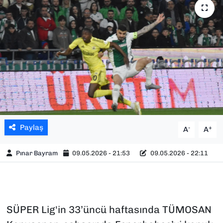
SAĞLIK
SPOR
TEKNOLOJİ
YAŞAM
YEREL YÖNETİMLER
Paylaş
-
+
A
A
Pınar Bayram
09.05.2026 - 21:53
09.05.2026 - 22:11
SÜPER Lig'in 33’üncü haftasında TÜMOSAN