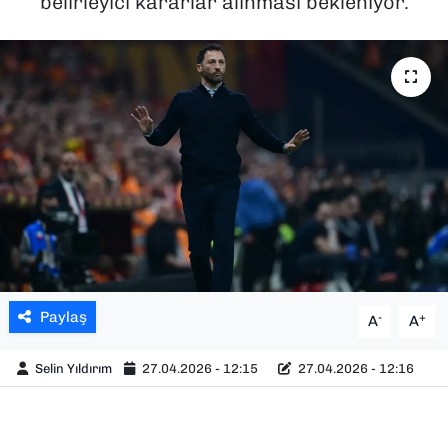
belirleyici kararlar alınması bekleniyor.
SAĞLIK
SPOR
TEKNOLOJİ
YAŞAM
YEREL YÖNETİMLER
Paylaş
-
+
A
A
Selin Yıldırım
27.04.2026 - 12:15
27.04.2026 - 12:16