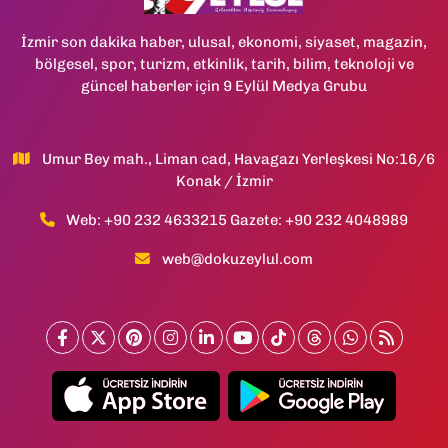
İzmir son dakika haber, ulusal, ekonomi, siyaset, magazin,
bölgesel, spor, turizm, etkinlik, tarih, bilim, teknoloji ve
güncel haberler için 9 Eylül Medya Grubu
Umur Bey mah., Liman cad, Havagazı Yerleşkesi No:16/6
Konak / İzmir
Web: +90 232 4633215 Gazete: +90 232 4048989
web@dokuzeylul.com