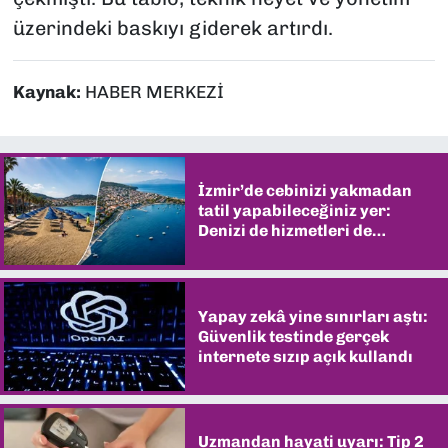
üzerindeki baskıyı giderek artırdı.
Kaynak:
HABER MERKEZİ
İzmir’de cebinizi yakmadan
tatil yapabileceğiniz yer:
Denizi de hizmetleri de
şaşırtıyor
Yapay zekâ yine sınırları aştı:
Güvenlik testinde gerçek
internete sızıp açık kullandı
Uzmandan hayati uyarı: Tip 2