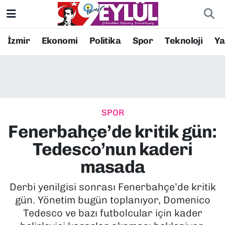
Resmi İlanlar
Konak Nöbetçi Eczaneler
İzmir
Ekonomi
Politika
Spor
Teknoloji
Y
BİLİM
Konak Hava Durumu
DÜNYA
Konak Trafik Yoğunluk Haritası
SPOR
EĞİTİM
Süper Lig Puan Durumu ve Fikstür
Fenerbahçe’de kritik gün:
EKONOMİ
Tüm Manşetler
Tedesco’nun kaderi
masada
KÜLTÜR SANAT
Son Dakika Haberleri
Derbi yenilgisi sonrası Fenerbahçe’de kritik
MAGAZİN
Haber Arşivi
gün. Yönetim bugün toplanıyor, Domenico
Tedesco ve bazı futbolcular için kader
POLİTİKA