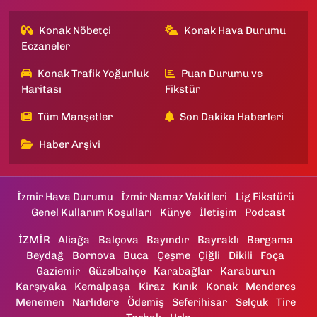
Konak Nöbetçi
Konak Hava Durumu
Eczaneler
Konak Trafik Yoğunluk
Puan Durumu ve
Haritası
Fikstür
Tüm Manşetler
Son Dakika Haberleri
Haber Arşivi
İzmir Hava Durumu
İzmir Namaz Vakitleri
Lig Fikstürü
Genel Kullanım Koşulları
Künye
İletişim
Podcast
İZMİR
Aliağa
Balçova
Bayındır
Bayraklı
Bergama
Beydağ
Bornova
Buca
Çeşme
Çiğli
Dikili
Foça
Gaziemir
Güzelbahçe
Karabağlar
Karaburun
Karşıyaka
Kemalpaşa
Kiraz
Kınık
Konak
Menderes
Menemen
Narlıdere
Ödemiş
Seferihisar
Selçuk
Tire