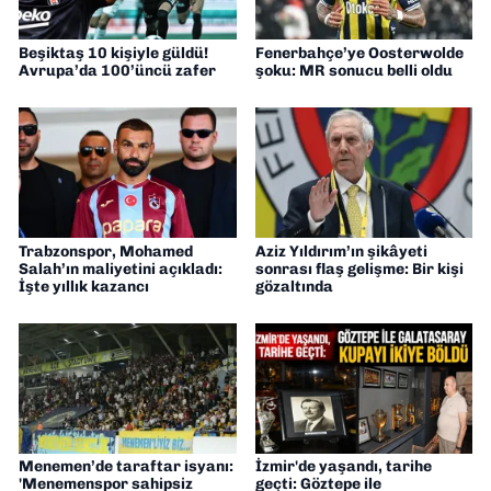
Beşiktaş 10 kişiyle güldü!
Fenerbahçe’ye Oosterwolde
Avrupa’da 100’üncü zafer
şoku: MR sonucu belli oldu
Trabzonspor, Mohamed
Aziz Yıldırım’ın şikâyeti
Salah’ın maliyetini açıkladı:
sonrası flaş gelişme: Bir kişi
İşte yıllık kazancı
gözaltında
Menemen’de taraftar isyanı:
İzmir'de yaşandı, tarihe
'Menemenspor sahipsiz
geçti: Göztepe ile