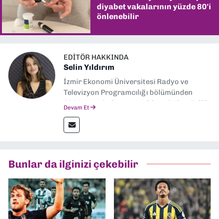
diyabet vakalarının yüzde 80'i
önlenebilir
EDITÖR HAKKINDA
Selin Yıldırım
İzmir Ekonomi Üniversitesi Radyo ve
Televizyon Programcılığı bölümünden
2024 senesinde mezun oldum. Dokuz Eylül
Devam Et
Gazetesi'nde spor yazarlığı yaparken,
editörlük görevini de üstleniyorum.
Bunlar da ilginizi çekebilir