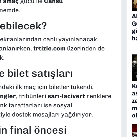
n
smaç
gücü ile
Cansu
 önemde.
A
ebilecek?
G
g
b
ekranlarından canlı yayınlanacak.
lanlanırken,
trtizle.com
üzerinden de
k.
 bilet satışları
K
ndaki ilk maç için biletler tükendi.
a
ingler
, tribünleri
sarı-lacivert
renklere
z
k taraftarları ise sosyal
m
iyle destek mesajları yağdırıyor.
o
n final öncesi