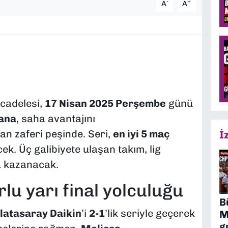
-
+
A
A
ücadelesi,
17 Nisan 2025 Perşembe
günü
ana
, saha avantajını
n zaferi peşinde. Seri,
en iyi 5 maç
İ
k. Üç galibiyete ulaşan takım, lig
u
kazanacak.
lu yarı final yolculuğu
B
latasaray Daikin
’i
2-1
’lik seriyle geçerek
M
g