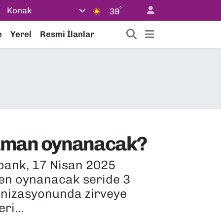
°
Konak
39
e
Yerel
Resmi İlanlar
zaman oynanacak?
fbank, 17 Nisan 2025
den oynanacak seride 3
ganizasyonunda zirveye
ri...