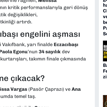
tmelerine rağmen,
Melissa
h
’nın kritik performanslarıyla geri dönüş
C
ktik değişiklikleri,
v
tkinliği artırdı.
b
P
ıbaşı engelini aşması
S
 Vakıfbank, yarı finalde
Eczacıbaşı
Paola Egonu
’nun
34 sayılık
dev
 kurtarışları, takımın finale çıkmasında
B
F
ne çıkacak?
z
issa Vargas
(Pasör Çaprazı) ve
Ana
ücumda temel taş.