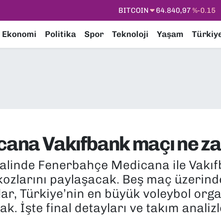
DOLAR
47,7436
%0.18
EURO
55,2510
%0.32
Ekonomi
Politika
Spor
Teknoloji
Yaşam
Türkiy
STERLİN
64,4811
%0.38
GRAM ALTIN
6660.55
%0
BİST100
13.779
%-14
BITCOIN
64.840,97
%-0.15
cana Vakıfbank maçı ne 
inalinde Fenerbahçe Medicana ile Vakı
ozlarını paylaşacak. Beş maç üzerin
lar, Türkiye’nin en büyük voleybol or
. İşte final detayları ve takım analizle