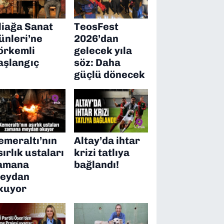
liağa Sanat
TeosFest
ünleri’ne
2026’dan
örkemli
gelecek yıla
aşlangıç
söz: Daha
güçlü dönecek
emeraltı’nın
Altay’da ihtar
sırlık ustaları
krizi tatlıya
amana
bağlandı!
eydan
kuyor