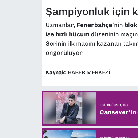
Şampiyonluk için k
Uzmanlar,
Fenerbahçe
’nin
blok
ise
hızlı hücum
düzeninin maçın 
Serinin ilk maçını kazanan takım
öngörülüyor.
Kaynak:
HABER MERKEZİ
EDITÖRÜN SEÇTIĞI
Cansever'in