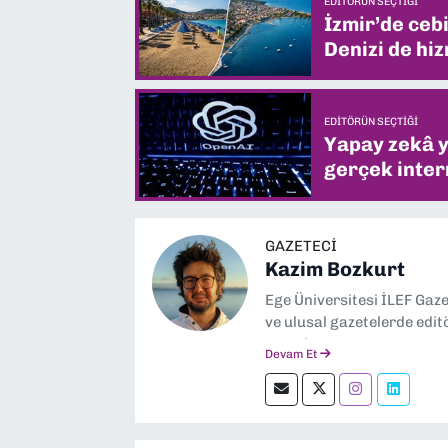
EDITÖRÜN SEÇTIĞI
İzmir’de ceb
Denizi de hiz
EDITÖRÜN SEÇTIĞI
Yapay zekâ yi
gerçek intern
GAZETECI
Kazim Bozkurt
Ege Üniversitesi İLEF Gaz
ve ulusal gazetelerde edit
severim.
Devam Et