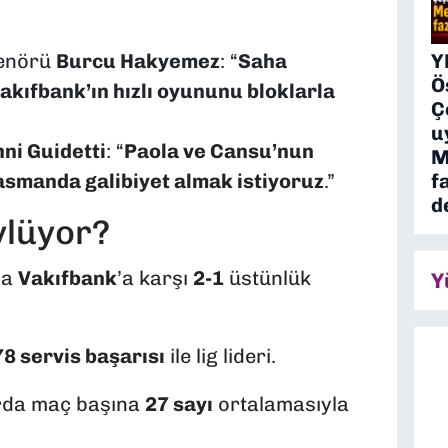
Y
enörü
Burcu Hakyemez
: “
Saha
Ö
Vakıfbank’ın hızlı oyununu bloklarla
Ç
u
ni Guidetti
: “
Paola ve Cansu’nun
M
f
lasmanda galibiyet almak istiyoruz
.”
d
ylüyor?
da
Vakıfbank
’a karşı
2-1
üstünlük
Y
8 servis başarısı
ile lig lideri.
larda maç başına
27 sayı
ortalamasıyla