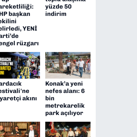
areketliliği:
yüzde 50
HP başkan
indirim
ekilini
elirledi, YENİ
arti’de
engel rüzgarı
ardacık
Konak’a yeni
estivali'ne
nefes alanı: 6
iyaretçi akını
bin
metrekarelik
park açılıyor