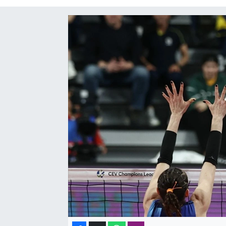
SAĞLIK
SPOR
TEKNOLOJİ
YAŞAM
YEREL YÖNETİMLER