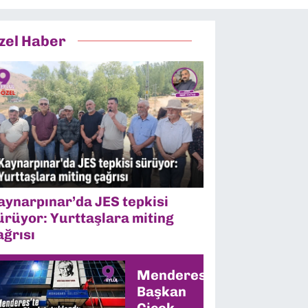
zel Haber
aynarpınar’da JES tepkisi
ürüyor: Yurttaşlara miting
ağrısı
Menderes’te
Başkan
Çiçek