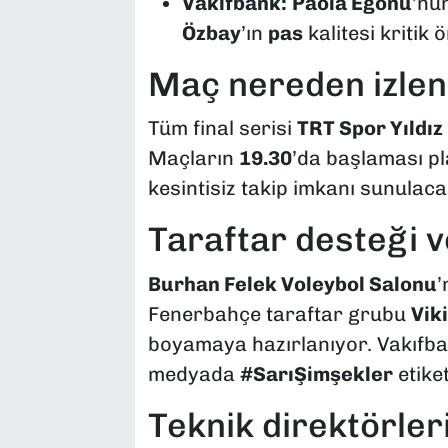
Vakıfbank:
Paola Egonu
’nu
Özbay
’ın
pas
kalitesi kritik
Maç nereden izlen
Tüm final serisi
TRT Spor Yıldız
Maçların
19.30
’da başlaması p
kesintisiz takip imkanı sunulaca
Taraftar desteği ve
Burhan Felek Voleybol Salonu
’
Fenerbahçe taraftar grubu
Vik
boyamaya hazırlanıyor. Vakıfban
medyada
#SarıŞimşekler
etiket
Teknik direktörleri