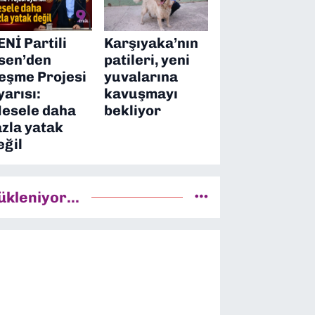
ENİ Partili
Karşıyaka’nın
sen’den
patileri, yeni
eşme Projesi
yuvalarına
yarısı:
kavuşmayı
esele daha
bekliyor
azla yatak
eğil
ükleniyor...