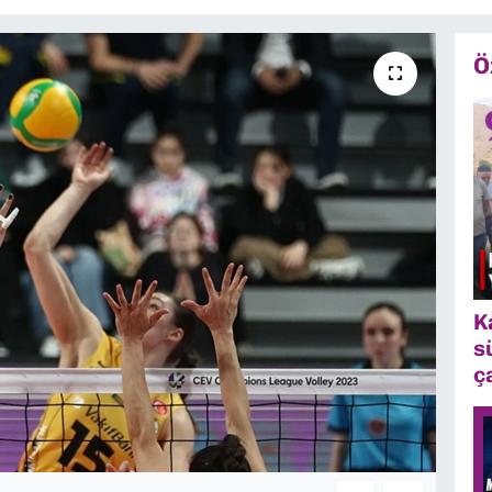
Ö
K
s
ç