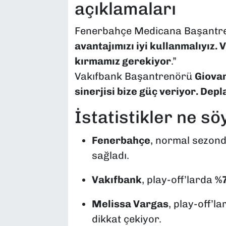
açıklamaları
Fenerbahçe Medicana Başantr
avantajımızı iyi kullanmalıyız. 
kırmamız gerekiyor
.”
Vakıfbank Başantrenörü
Giovan
sinerjisi bize güç veriyor. Dep
İstatistikler ne sö
Fenerbahçe
, normal sezon
sağladı.
Vakıfbank
, play-off’larda
%7
Melissa Vargas
, play-off’
dikkat çekiyor.