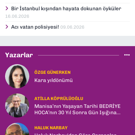
Bir İstanbul kışından hayata dokunan öyküler
16.06.2026
Acı vatan polisiyesi!
09.06.2026
Yazarlar
ÖZGE GÜNERKEN
Kara yıldönümü
ATILLA KÖPRÜLÜOĞLU
Manisa’nın Yaşayan Tarihi BEDRİYE
HOCA’nın 30 Yıl Sonra Gün Işığına
Çıkan Son Kitabı; “YİTİRİLMİŞ YILLAR”
HALUK NARBAY