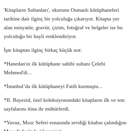
'
Kitapların Sultanları
', okurunu
Osmanlı kütüphaneleri
tarihine dair
ilgin
ç
bir yolculuğa
ç
ıkarıyor. Kitapta yer
alan
minyatür, gravür, çizim, fotoğraf ve belgeler
ise bu
yolculuğu bir hayli renklendiriyor.
İşte kitaptan ilgin
ç
birka
ç
k
üçü
k not:
*Hanedan'ın ilk k
ü
t
ü
phane sahibi sultanı
Çelebi
Mehmed
'di...
*
İstanbul’da ilk kütüphaneyi Fatih
kurmuştu...
*
II. Bayezid, özel koleksiyonundaki kitapların ilk ve son
sayfalarını itina ile mühürle
rdi.
*
Yavuz
,
Mısır Seferi esnasında sevdiği kitabın çalındığını