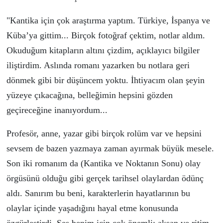
"Kantika i
ç
in
ç
ok araştırma yaptım.
Türkiye, İspanya ve
Küba’ya gittim
... Bir
ç
ok fotoğraf
ç
ektim, notlar aldım.
Okuduğum kitapların
altını çiz
dim,
açıkla
yıcı bilgiler
iliştirdim.
Aslında
romanı
yazarken
bu
notlar
a
geri
dönme
k gibi bir d
ü
ş
ü
ncem yoktu.
İhtiyacım olan şey
in
yüzeye çıkaca
ğına, belleğimin hepsini
gözden
geçirece
ğine inanıyordum
.
..
Profesör, anne, yazar gibi birçok rolüm var ve hepsini
sevsem de bazen yazmaya zaman
ayırmak b
ü
y
ü
k mesele.
S
on iki romanım
da
(Kantika ve Noktanın Sonu) olay
örgüsünü olduğu gibi gerçek tarihsel olaylardan ödünç
aldı. Sanırım bu beni, karakterlerin hayatlarının bu
olaylar içinde yaşadığını hayal etme konusunda