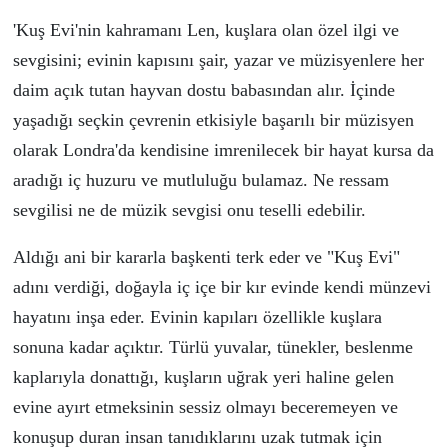
'Kuş Evi'nin kahramanı Len, kuşlara olan
ö
zel ilgi ve
sevgisini; evinin kapısını şair, yazar ve m
ü
zisyenlere her
daim a
ç
ık tutan hayvan dostu babasından alır. İ
ç
inde
yaşadığı se
ç
kin
ç
evrenin etkisiyle başarılı bir m
ü
zisyen
olarak Londra'da kendisine imrenilecek bir hayat kursa da
aradığı i
ç
huzuru ve mutluluğu bulamaz. Ne ressam
sevgilisi ne de m
ü
zik sevgisi onu teselli edebilir.
Aldığı ani bir kararla başkenti terk eder ve "Kuş Evi"
adını verdiği, doğayla i
ç
i
ç
e bir
kır evin
d
e
kendi m
ü
nzevi
hayatını inşa eder. Evinin kapıları
ö
zellikle kuşlara
sonuna kadar a
ç
ıktır. T
ü
rl
ü
yuvalar, t
ü
nekler, beslenme
kaplarıyla donattığı, kuşların uğrak yeri haline gelen
evine ayırt etmeksinin sessiz olmayı beceremeyen ve
konuşup duran insan tanıdıklarını uzak tutmak i
ç
in