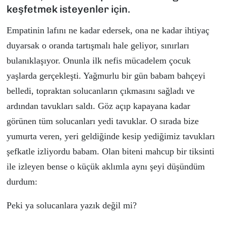
keşfetmek isteyenler için.
Empatinin lafını ne kadar edersek, ona ne kadar ihtiya
ç
duyarsak o oranda tartışmalı hale geliyor, sınırları
bulanıklaşıyor. Onunla ilk nefis m
ü
cadelem
ç
ocuk
yaşlarda ger
ç
ekleşti. Yağmurlu bir g
ü
n babam bah
ç
eyi
belledi, topraktan solucanların
ç
ıkmasını sağladı ve
ardından tavukları saldı. G
ö
z a
ç
ıp kapayana kadar
g
ö
r
ü
nen t
ü
m solucanları yedi tavuklar. O sırada bize
yumurta veren, yeri geldiğinde kesip yediğimiz tavukları
şefkatle izliyordu babam. Olan biteni mahcup bir tiksinti
ile izleyen bense o k
üçü
k aklımla aynı şeyi d
ü
ş
ü
nd
ü
m
durdum:
Peki ya solucanlara yazık değil mi?