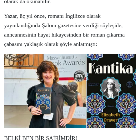
olarak da okunabilir.
Yazar,
üç
yıl
ö
nce, romanı İngilizce olarak
yayınlandığında Şalom gazetesine verdiği s
ö
yleşide,
anneannesinin hayat hikayesinden bir roman
ç
ıkarma
ç
abasını yaklaşık olarak ş
ö
yle anlatmıştı:
BELKİ BEN BİR ŞAİRİMDİR!