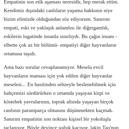
Empatinin son etik aşaması neresidir, hep merak ettim.
Kendimiz dışındaki canlıların yaşama hakkının niye
bizim elimizde olduğundan s
ö
z ediyorum. Sanırım
empati, eski ve yaklaşık anlamlısı ile diğergamlık,
eskilerin lugatinde insanla sınırlıydı. Bu
ç
ağın insanı -
elbette
ç
ok az bir b
ö
l
ü
m
ü
- empatiyi diğer hayvanların
ortamına taşıdı.
Ama bazı sorular cevaplanamıyor. Mesela evcil
hayvanların maması i
ç
in yok edilen diğer hayvanlar
meselesi... En basitinden sebzeyle beslenebilmek i
ç
in
bah
ç
emizi s
ü
rd
ü
r
ü
rken o ortamda yaşayan kirpi ve
k
ö
stebek yavrularının, toprak altında yaşayan bir
ç
ok
canlının parampar
ç
a olmasını d
ü
ş
ü
nmekten ka
ç
mak.
Sanırım empatinin son noktası kişisel bir yokoluşla
ta
ç
lanıyor. B
ö
yle deyince soğuk ka
ç
ıyor, lakin Tao'nun