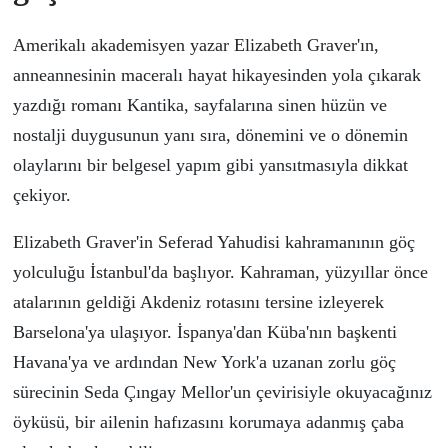
Amerikalı akademisyen yazar
Elizabeth Graver
'ın,
anneannesinin maceralı hayat hikayesinden yola
ç
ıkarak
yazdığı romanı Kantika, sayfalarına sinen h
ü
z
ü
n ve
nostalji duygusunun yanı sıra, d
ö
nemini ve o d
ö
nemin
olaylarını bir belgesel yapım gibi yansıtmasıyla dikkat
ç
ekiyor.
Elizabeth Graver'in Seferad Yahudisi kahramanının g
öç
yolculuğu İstanbul'da başlıyor. Kahraman, y
ü
zyıllar
ö
nce
atalarının geldiği Akdeniz rotasını tersine izleyerek
Barselona'ya ulaşıyor. İspanya'dan K
ü
ba'nın başkenti
Havana'ya ve ardından New York'a uzanan zorlu g
öç
s
ü
recinin Seda
Çıngay Mellor
'un
ç
evirisiyle okuyacağınız
ö
yk
ü
s
ü
,
bir ailenin hafızasını korumaya adanmış çaba