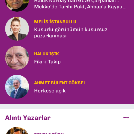
Haluk Narbay'dan Göze Çarpanlar...
Mekke'de Tarihi Pakt, Ahbap'a Kayyum
ve Kerkük Hamlesi!
MELIS İSTANBULLU
Kusurlu görünümün kusursuz
pazarlanması
HALUK IŞIK
Fikr-i Takip
AHMET BÜLENT GÖKSEL
Herkese açık
Alıntı Yazarlar