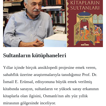
Sultanların k
ü
t
ü
phaneleri
Yıllar i
ç
inde bir
ç
ok ansiklopedi projesine emek veren,
sahahflık
ü
zerine araştırmalarıyla tanıdığımız Prof. Dr.
İsmail E. Erünsal
, edisyonuna b
ü
y
ü
k emek verilmiş
kitabında sarayın, sultanların ve y
ü
ksek saray erkanının
kitaplarla olan ilgisini, Osmanlı'nın altı y
ü
z yıllık
mirasının g
ö
lgesinde inceliyor.