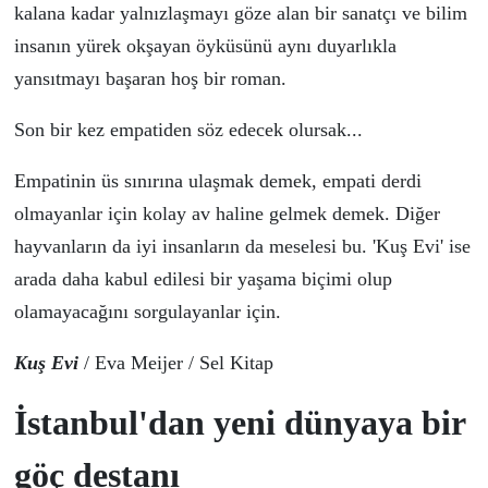
kalana kadar yalnızlaşmayı g
ö
ze alan bir sanat
ç
ı ve bilim
insanın y
ü
rek okşayan
ö
yk
ü
s
ü
n
ü
aynı duyarlıkla
yansıtmayı başaran hoş bir roman.
Son bir kez empatiden s
ö
z edecek olursak...
Empatinin
ü
s sınırına ulaşmak demek, empati derdi
olmayanlar i
ç
in kolay av haline gelmek demek. Diğer
hayvanların da iyi insanların da meselesi bu. 'Kuş Evi' ise
arada daha kabul edilesi bir yaşama bi
ç
imi olup
olamayacağını sorgulayanlar i
ç
in.
Kuş Evi
/ Eva Meijer / Sel Kitap
İstanbul'dan yeni d
ü
nyaya bir
g
öç
destanı