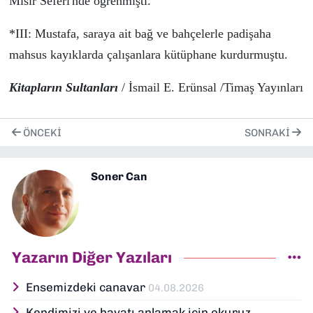
Mısır Seferi'nde
ö
ğrenmişti.
*III: Mustafa, s
araya ait bağ ve bahçelerle padişaha
mahsus kayıklarda çalış
anlara
kütüphane kur
durmuştu.
Kitapların Sultanları
/
İsmail E. Erünsal
/
Timaş
Yayınları
ÖNCEKI
SONRAKI
Soner Can
Yazarın Diğer Yazıları
Ensemizdeki canavar
04.08.2026
Kendimizi ve hayatı anlamak için okuruz