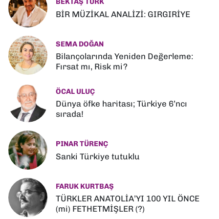
BEKTAŞ TÜRK
BİR MÜZİKAL ANALİZİ: GIRGIRİYE
SEMA DOĞAN
Bilançolarında Yeniden Değerleme:
Fırsat mı, Risk mi?
ÖCAL ULUÇ
Dünya öfke haritası; Türkiye 6’ncı
sırada!
PINAR TÜRENÇ
Sanki Türkiye tutuklu
FARUK KURTBAŞ
TÜRKLER ANATOLİA’YI 100 YIL ÖNCE
(mi) FETHETMİŞLER (?)