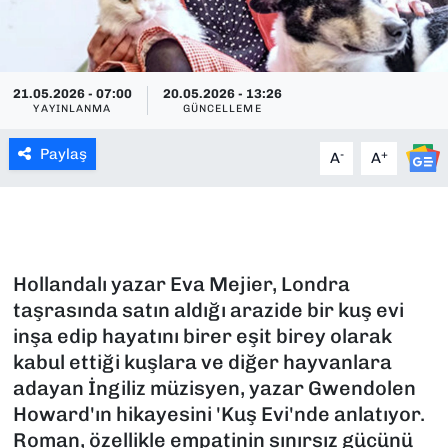
SAĞLIK
SPOR
21.05.2026 - 07:00
20.05.2026 - 13:26
YAYINLANMA
GÜNCELLEME
TEKNOLOJİ
Paylaş
-
+
A
A
YAŞAM
YEREL YÖNETİMLER
Hollandalı yazar Eva Mejier, Londra
taşrasında satın aldığı arazide bir kuş evi
inşa edip hayatını birer eşit birey olarak
kabul ettiği kuşlara ve diğer hayvanlara
adayan İngiliz müzisyen, yazar Gwendolen
Howard'ın hikayesini 'Kuş Evi'nde anlatıyor.
Roman, özellikle empatinin sınırsız gücünü