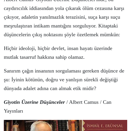
caydırıcılık iddiasın
dan yola
ç
ıkarak
ö
l
ü
m cezasına karşı
ç
ıkıyor,
adaletin yanılmazlı
k terazisini,
suça karşı suçu
meşrulaştıran intikam mantığını sorgul
uyor
.
Kitaptaki
d
ü
ş
ü
ncelerin
ç
ıkış noktasını ş
ö
yle
ö
zetlemek m
ü
mk
ü
n:
H
içbir ideoloji, hiçbir devlet, insan hayatı üzerinde
mutlak tasarruf hakkına sahip olamaz.
Sanırım
ç
ağın insanının sorgulaması gereken d
ü
ş
ü
nce de
şu: İyinin k
ö
t
ü
n
ü
n, doğru ve yanlışın s
ü
rekli değiştiği
d
ü
nyada adalet adına can almak etik midir?
Giyotin
Üzerine Düşünceler
/
Albert Camus
/
Can
Yayınları