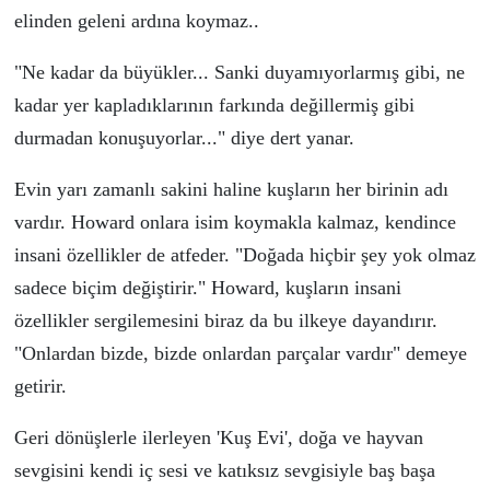
elinden geleni ardına koymaz..
"Ne kadar da b
ü
y
ü
kler... Sanki
duyamıyorlarmış gibi, ne
kadar yer kapladıklarının farkında değillermiş gibi
durmadan
konuşuyorlar
..
."
diye dert yanar.
Evin yarı zamanlı sakini haline kuşların her birinin adı
vardır. Howard onlara isim koymakla kalmaz, kendince
insani
ö
zellikler de atfeder. "Doğada hi
ç
bir şey yok olmaz
sadece bi
ç
im değiştirir." Howard, kuşların insani
ö
zellikler sergilemesini biraz da bu ilkeye dayandırır.
"Onlardan bizde, bizde onlardan par
ç
alar vardır" demeye
getirir.
Geri d
ö
n
ü
şlerle ilerleyen 'Kuş Evi', doğa ve hayvan
sevgisini kendi i
ç
sesi ve katıksız sevgisiyle baş başa