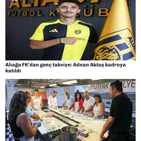
Aliağa FK’dan genç takviye: Adnan Aktaş kadroya
katıldı