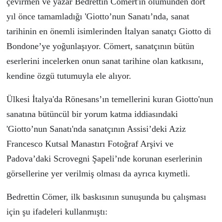
çevirmen ve yazar
Bedrettin Cömert
'in
ö
l
ü
m
ü
nden d
ö
rt
yıl
ö
nce
tamamladığı
'
Giotto’nun Sanatı’nda, sanat
tarihinin en önemli isimlerinden İtalyan sanatçı Giotto di
Bondone’
ye yoğunlaşıyor
.
C
ö
mert, sanat
ç
ının b
ü
t
ü
n
eserlerini incelerken onun
sanat tarihine olan katkısını
,
kendine ö
zg
ü
tutumuyla ele alıyor.
Ü
lkesi İtalya'da
Rönesans’ın temellerini kuran Giotto
'nun
sanatına b
ü
t
ü
nc
ü
l bir yorum katma iddiasındaki
'
Giotto’nun Sanatı
'nda sanat
ç
ının
Assisi’deki Aziz
Francesco Kutsal Manastırı Fotoğraf Arşivi ve
Padova’daki Scrovegni Şapeli’nde
korunan
eserlerin
in
görselleri
ne yer verilmiş olması da ayrıca kıymetli.
Bedrettin C
ö
mer, ilk baskısının sunuşunda bu
ç
alışması
i
ç
in şu ifadeleri kullanmıştı: