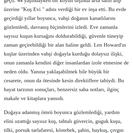
ge
ç
ti. 44 yaşındayken bir k
ö
y
ü
n dışında arsa satın alıp
ü
zerine "Kuş Evi " adını verdiği bir ev inşa etti. Bu evde
ge
ç
irdiği yıllar boyunca, vahşi doğanın kanatlılarını
g
ö
zlemledi, davranış bi
ç
imlerini izledi. Eve zamanla
sayısız kuşun kursağını doldurabildiği, g
ü
venle t
ü
neyip
zaman ge
ç
irebildiği bir alan haline geldi. Len Howard'ın
kuşlar
ü
zerinden vahşi doğayla kurduğu dolaysız ilişki,
onun zamanla kendini diğer insanlardan izole etmesine de
neden oldu. Yanına yaklaşabilmek bile b
ü
y
ü
k bir
cesarete, onun da
ö
tesinde kesin direktiflere tabiydi. Bu
hayat tarzının sonu
ç
ları, benzersiz saha notları, ilgin
ç
makale ve kitaplara yansıdı.
Doğaya adanmış
ö
mr
ü
boyunca g
ö
zlemlediği, yardım
elini uzattığı sayısız kuş, tahtalı g
ü
vercin, guguk kuşu,
tilki, porsuk tarlafaresi, k
ö
stebek, şahin, baykuş,
ç
ıvgın