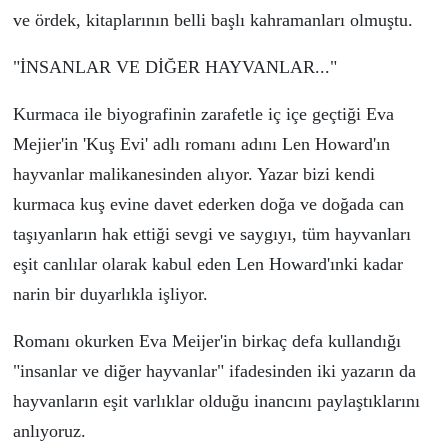
ve
ö
rdek, kitaplarının belli başlı kahramanları olmuştu.
"İNSANLAR VE DİĞER HAYVANLAR..."
Kurmaca ile biyografinin zarafetle i
ç
i
ç
e ge
ç
tiği Eva
Mejier'in 'Kuş Evi' adlı romanı adını Len Howard'ın
hayvanlar malikanesinden alıyor. Yazar bizi kendi
kurmaca kuş evine davet ederken doğa ve doğada can
taşıyanların hak ettiği sevgi ve saygıyı, t
ü
m hayvanları
eşit canlılar olarak kabul eden Len Howard'ınki kadar
narin bir duyarlıkla işliyor.
Romanı okurken Eva Meijer'in birka
ç
defa kullandığı
"insanlar ve diğer hayvanlar" ifadesinden iki yazarın da
hayvanların eşit varlıklar olduğu inancını paylaştıklarını
anlıyoruz.