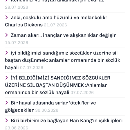
28.07.2026
Zeki, coşkulu ama hüzünlü ve melankolik!
Charles Dickens
21.07.2026
Zaman akar... inançlar ve alışkanlıklar değişir
14.07.2026
iyi bildiğimizi sandığımız sözcükler üzerine sil
baştan düşünmek: anlamlar ormanında bir sözlük
hayali
07.07.2026
İYİ BİLDİĞİMİZİ SANDIĞIMIZ SÖZCÜKLER
ÜZERİNE SİL BAŞTAN DÜŞÜNMEK :Anlamlar
ormanında bir sözlük hayali
07.07.2026
Bir hayal adasında sırlar 'öteki'ler ve
gölgedekiler
30.06.2026
Bizi birbirimize bağlayan Han Kang'ın ışıklı ipleri
23.06.2026