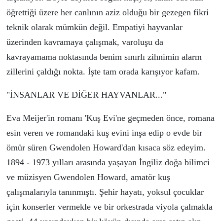
ö
ğrettiği
ü
zere her canlının aziz olduğu bir gezegen fikri
teknik olarak m
ü
mk
ü
n değil. Empatiyi hayvanlar
ü
zerinden kavramaya
ç
alışmak, varoluşu da
kavrayamama noktasında benim sınırlı zihnimin alarm
zillerini
ç
aldığı nokta. İşte tam orada karışıyor kafam.
"İNSANLAR VE DİĞER HAYVANLAR..."
Eva Meijer'in romanı 'Kuş Evi'ne ge
ç
meden
ö
nce, romana
esin veren ve romandaki kuş evini inşa edip o evde bir
ö
m
ü
r s
ü
ren Gwendolen Howard'dan kısaca s
ö
z edeyim.
1894 - 1973 yılları arasında yaşayan İngiliz doğa bilimci
ve m
üzisyen
Gwendolen Howard,
amatör kuş
çalışmalarıyla tanın
mıştı. Şehir hayatı, yoksul
ç
ocuklar
i
ç
in konserler vermekle ve bir orkestrada viyola
ç
almakla