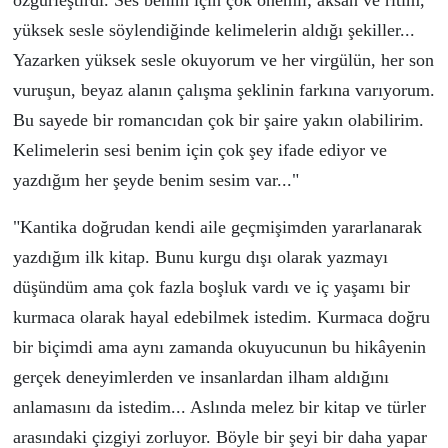
özgürleştirdi. Ses benim için çok önemli; aksan ve ritim,
yüksek sesle söylendiğinde kelimelerin aldığı şekiller.
..
Yazarken yüksek sesle okuyorum ve her virgülün, her son
vuruşun, beyaz alanın çalışma şeklinin farkına varıyorum.
Bu sayede bir romancıdan çok bir şaire yakın olabilirim.
Kelimelerin sesi benim için çok şey ifade ediyor ve
yazdığım her şeyde benim sesim var.
.."
"
Kantika doğrudan kendi aile geçmişimden yararlanarak
yazdığım ilk kitap. Bunu kurgu dışı olarak yazmayı
düşündüm ama çok fazla boşluk vardı ve iç yaşamı
bir
kurmaca olarak
hayal edebilmek istedim. Kur
maca doğru
bir bi
ç
imdi ama aynı zamanda
okuyucunun bu hikâyenin
gerçek deneyimlerden ve insanlardan ilham aldığını
anlamasını da istedim.
.. Aslında m
elez bir kitap ve türler
arasındaki çizgiyi zorluyor. Bö
yle bir şeyi bir daha yapar