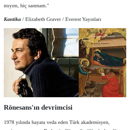
mıyım, hi
ç
sanmam."
Kantika
/
Elizabeth Graver
/
Everest Yayınları
R
ö
nesans'ın devrimcisi
1978 yılında hayata veda eden
Türk akademisyen,