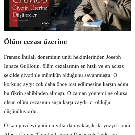
Ö
l
ü
m cezası
ü
zerine
Fransız İhtilali d
ö
neminin
ü
nl
ü
hekimlerinden J
oseph
Ignace Guillotin,
ölüm cezalarının en hızlı ve en acısız
şekilde
giyotinle m
ü
mk
ü
n olduğunu
savunmuştu.
O
korkun
ç
aygıt
ç
ok daha
ö
nce icat edilmesine karşın adını
bu fikrin sahibinden almıştı.
O zaman y
ö
ntemi ne olursa
olsun
ö
l
ü
m cezasının su
ç
a karşı caydırıcı olduğu
d
ü
ş
ü
n
ü
l
ü
yordu.
O kan g
ö
vdeyi g
ö
t
ü
ren yıllardan yaklaşık iki y
ü
zyıl sonra
Albert Camus '
Giyotin Üzerine Düşünceler
'inde
,
bu