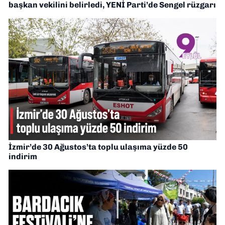
başkan vekilini belirledi, YENİ Parti’de Sengel rüzgarı
İzmir’de 30 Ağustos’ta toplu ulaşıma yüzde 50
indirim