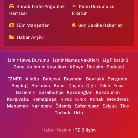
Konak Trafik Yoğunluk
Puan Durumu ve
Haritası
Fikstür
Tüm Manşetler
Son Dakika Haberleri
Haber Arşivi
İzmir Hava Durumu
İzmir Namaz Vakitleri
Lig Fikstürü
Genel Kullanım Koşulları
Künye
İletişim
Podcast
İZMİR
Aliağa
Balçova
Bayındır
Bayraklı
Bergama
Beydağ
Bornova
Buca
Çeşme
Çiğli
Dikili
Foça
Gaziemir
Güzelbahçe
Karabağlar
Karaburun
Karşıyaka
Kemalpaşa
Kiraz
Kınık
Konak
Menderes
Menemen
Narlıdere
Ödemiş
Seferihisar
Selçuk
Tire
Torbalı
Urla
Haber Yazılımı:
TE Bilişim