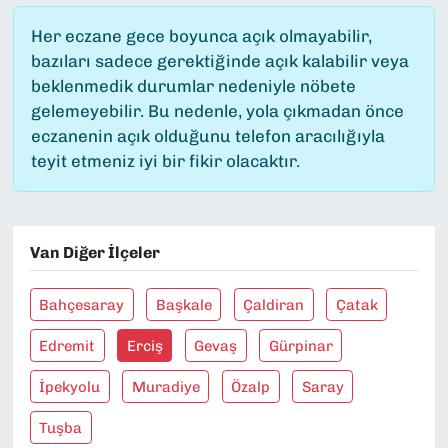
Her eczane gece boyunca açık olmayabilir,
bazıları sadece gerektiğinde açık kalabilir veya
beklenmedik durumlar nedeniyle nöbete
gelemeyebilir. Bu nedenle, yola çıkmadan önce
eczanenin açık olduğunu telefon aracılığıyla
teyit etmeniz iyi bir fikir olacaktır.
Van Diğer İlçeler
Bahçesaray
Başkale
Çaldiran
Çatak
Edremit
Erciş
Gevaş
Gürpinar
İpekyolu
Muradiye
Özalp
Saray
Tuşba