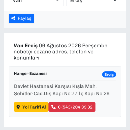
SAĞLIK
Paylaş
SPOR
TEKNOLOJİ
Van
Erciş
06 Ağustos 2026 Perşembe
nöbetçi eczane adres, telefon ve
YAŞAM
konumları
YEREL YÖNETİMLER
Hançer Eczanesi
Erciş
Devlet Hastanesi Karşısı Kışla Mah.
Şehitler Cad.Dış Kapı No:77 İç Kapı No:26
Yol Tarifi Al
0 (543) 204 39 32