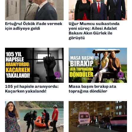
Ertuğrul Özkök ifade vermek
Uğur Mumcu suikastında
için adliyeye geldi
yeni süreç: Ailesi Adalet
Bakanı Akın Gürlek ile
görüştü
105 yıl hapisle aranıyordu:
Masa başını bırakıp ata
Kaçarken yakalandı!
toprağına döndüler