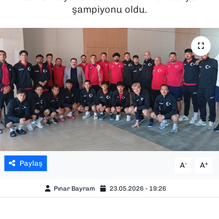
şampiyonu oldu.
SAĞLIK
SPOR
TEKNOLOJİ
YAŞAM
YEREL YÖNETİMLER
Paylaş
-
+
A
A
Pınar Bayram
23.05.2026 - 19:26