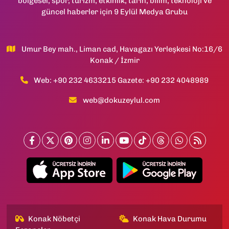
bölgesel, spor, turizm, etkinlik, tarih, bilim, teknoloji ve
güncel haberler için 9 Eylül Medya Grubu
Umur Bey mah., Liman cad, Havagazı Yerleşkesi No:16/6
Konak / İzmir
Web: +90 232 4633215 Gazete: +90 232 4048989
web@dokuzeylul.com
Konak Nöbetçi
Konak Hava Durumu