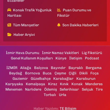
Eczaneler
Konak Trafik Yoğunluk
Puan Durumu ve
Haritası
Fikstür
Tüm Manşetler
Son Dakika Haberleri
Haber Arşivi
İzmir Hava Durumu
İzmir Namaz Vakitleri
Lig Fikstürü
Genel Kullanım Koşulları
Künye
İletişim
Podcast
İZMİR
Aliağa
Balçova
Bayındır
Bayraklı
Bergama
Beydağ
Bornova
Buca
Çeşme
Çiğli
Dikili
Foça
Gaziemir
Güzelbahçe
Karabağlar
Karaburun
Karşıyaka
Kemalpaşa
Kiraz
Kınık
Konak
Menderes
Menemen
Narlıdere
Ödemiş
Seferihisar
Selçuk
Tire
Torbalı
Urla
Haber Yazılımı:
TE Bilişim