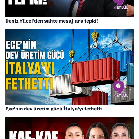
Deniz Yücel'den sahte mesajlara tepki!
Ege’nin dev üretim gücü İtalya’yı fethetti