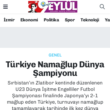
Resmi İlanlar
Konak Nöbetçi Eczaneler
İzmir
Ekonomi
Politika
Spor
Teknoloji
Y
BİLİM
Konak Hava Durumu
DÜNYA
Konak Trafik Yoğunluk Haritası
GENEL
EĞİTİM
Süper Lig Puan Durumu ve Fikstür
Türkiye Namağlup Dünya
EKONOMİ
Tüm Manşetler
Şampiyonu
KÜLTÜR SANAT
Son Dakika Haberleri
Sırbistan’ın Zlatibor kentinde düzenlenen
U23 Dünya İşitme Engelliler Futbol
MAGAZİN
Haber Arşivi
Şampiyonası finalinde Japonya’yı 2-1
mağlup eden Türkiye, turnuvayı namağlup
POLİTİKA
tamamlayarak tarihinde ilk kez dünya