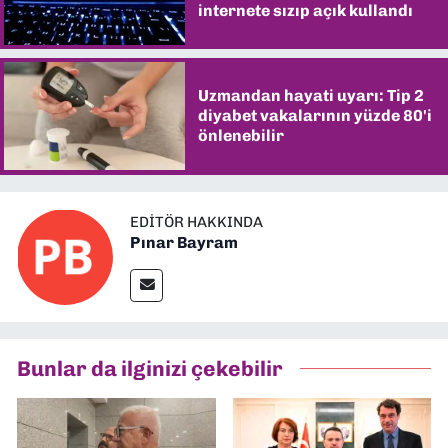
internete sızıp açık kullandı
Uzmandan hayati uyarı: Tip 2
diyabet vakalarının yüzde 80'i
önlenebilir
EDITÖR HAKKINDA
Pınar Bayram
Bunlar da ilginizi çekebilir