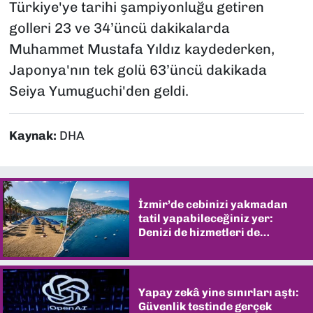
Türkiye'ye tarihi şampiyonluğu getiren
golleri 23 ve 34’üncü dakikalarda
Muhammet Mustafa Yıldız kaydederken,
Japonya'nın tek golü 63’üncü dakikada
Seiya Yumuguchi'den geldi.
Kaynak:
DHA
İzmir’de cebinizi yakmadan
tatil yapabileceğiniz yer:
Denizi de hizmetleri de
şaşırtıyor
Yapay zekâ yine sınırları aştı:
Güvenlik testinde gerçek