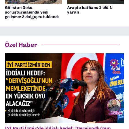
Gülistan Doku
Araçta katliam: 1 ölü 1
soruşturmasında yeni
yaralı
gelişme: 2 dalgıç tutuklandı
Özel Haber
İYİ Parti İzmir’de iddialı hedef: “Dervişoğlu’nun