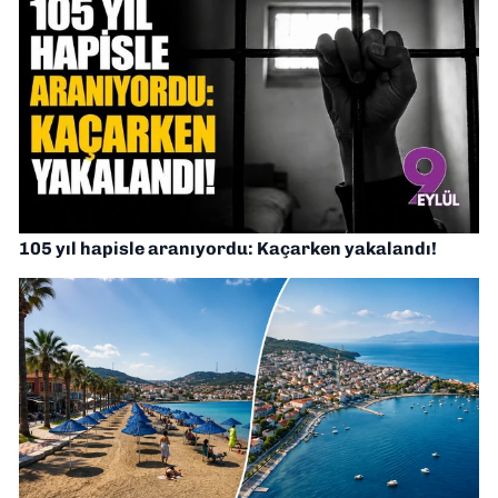
105 yıl hapisle aranıyordu: Kaçarken yakalandı!