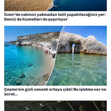
İzmir’de cebinizi yakmadan tatil yapabileceğiniz yer:
Denizi de hizmetleri de şaşırtıyor
Çeşme’nin gizli cenneti ortaya çıktı! Ne işletme var ne
ücret…