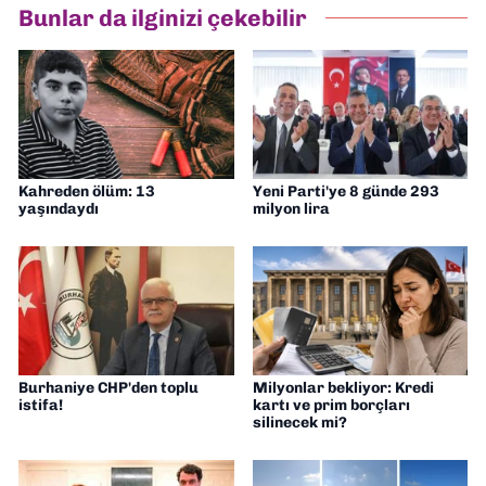
Bunlar da ilginizi çekebilir
Kahreden ölüm: 13
Yeni Parti'ye 8 günde 293
yaşındaydı
milyon lira
Burhaniye CHP'den toplu
Milyonlar bekliyor: Kredi
istifa!
kartı ve prim borçları
silinecek mi?