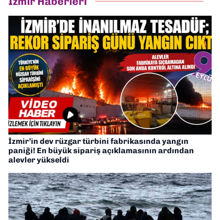
İzmir Haberleri
İzmir’in dev rüzgar türbini fabrikasında yangın
paniği! En büyük sipariş açıklamasının ardından
alevler yükseldi