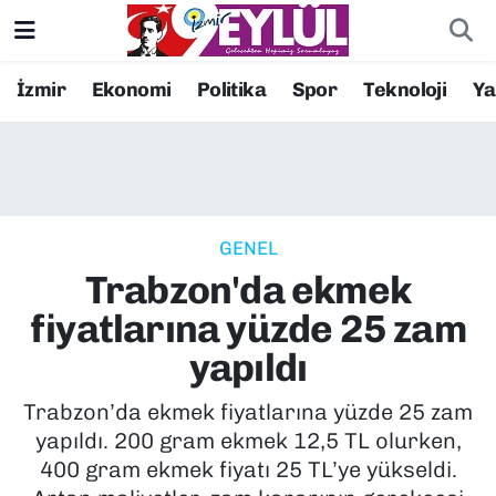
Resmi İlanlar
Konak Nöbetçi Eczaneler
İzmir
Ekonomi
Politika
Spor
Teknoloji
Y
BİLİM
Konak Hava Durumu
DÜNYA
Konak Trafik Yoğunluk Haritası
GENEL
EĞİTİM
Süper Lig Puan Durumu ve Fikstür
Trabzon'da ekmek
EKONOMİ
Tüm Manşetler
fiyatlarına yüzde 25 zam
yapıldı
KÜLTÜR SANAT
Son Dakika Haberleri
Trabzon’da ekmek fiyatlarına yüzde 25 zam
MAGAZİN
Haber Arşivi
yapıldı. 200 gram ekmek 12,5 TL olurken,
400 gram ekmek fiyatı 25 TL’ye yükseldi.
POLİTİKA