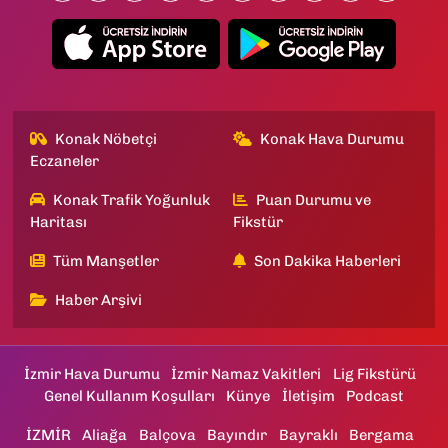
Konak Nöbetçi
Konak Hava Durumu
Eczaneler
Konak Trafik Yoğunluk
Puan Durumu ve
Haritası
Fikstür
Tüm Manşetler
Son Dakika Haberleri
Haber Arşivi
İzmir Hava Durumu
İzmir Namaz Vakitleri
Lig Fikstürü
Genel Kullanım Koşulları
Künye
İletişim
Podcast
İZMİR
Aliağa
Balçova
Bayındır
Bayraklı
Bergama