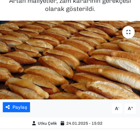
Artan maliyetler, zam kararının gerekçesi
olarak gösterildi.
SAĞLIK
SPOR
TEKNOLOJİ
YAŞAM
YEREL YÖNETİMLER
Paylaş
-
+
A
A
Utku Çelik
24.01.2025 - 15:02