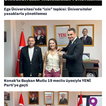
Ege Üniversitesi’nde “izin” tepkisi: Üniversiteler
yasaklarla yönetilemez
Konak’ta Başkan Mutlu 19 meclis üyesiyle YENİ
Parti’ye geçti