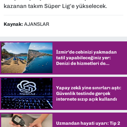
kazanan takım Süper Lig'e yükselecek.
Kaynak:
AJANSLAR
İzmir’de cebinizi yakmadan
tatil yapabileceğiniz yer:
Denizi de hizmetleri de
şaşırtıyor
Yapay zekâ yine sınırları aştı:
Güvenlik testinde gerçek
internete sızıp açık kullandı
Uzmandan hayati uyarı: Tip 2