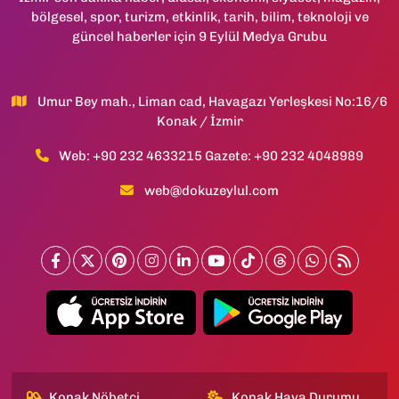
bölgesel, spor, turizm, etkinlik, tarih, bilim, teknoloji ve
güncel haberler için 9 Eylül Medya Grubu
Umur Bey mah., Liman cad, Havagazı Yerleşkesi No:16/6
Konak / İzmir
Web: +90 232 4633215 Gazete: +90 232 4048989
web@dokuzeylul.com
Konak Nöbetçi
Konak Hava Durumu