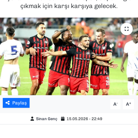
çıkmak için karşı karşıya gelecek.
SAĞLIK
SPOR
TEKNOLOJİ
YAŞAM
YEREL YÖNETİMLER
Paylaş
-
+
A
A
Sinan Genç
15.05.2026 - 22:49