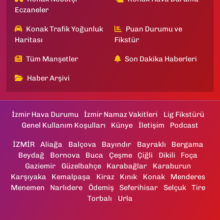
Eczaneler
Konak Trafik Yoğunluk
Puan Durumu ve
Haritası
Fikstür
Tüm Manşetler
Son Dakika Haberleri
Haber Arşivi
İzmir Hava Durumu
İzmir Namaz Vakitleri
Lig Fikstürü
Genel Kullanım Koşulları
Künye
İletişim
Podcast
İZMİR
Aliağa
Balçova
Bayındır
Bayraklı
Bergama
Beydağ
Bornova
Buca
Çeşme
Çiğli
Dikili
Foça
Gaziemir
Güzelbahçe
Karabağlar
Karaburun
Karşıyaka
Kemalpaşa
Kiraz
Kınık
Konak
Menderes
Menemen
Narlıdere
Ödemiş
Seferihisar
Selçuk
Tire
Torbalı
Urla