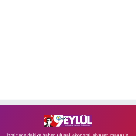
İzmir son dakika haber, ulusal, ekonomi, siyaset, magazin,