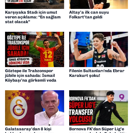
Karşıyaka Stadı için umut
Altay’a ilk can suyu
veren açıklama: “En sağlam
Folkart’tan geldi
stat olacak”
Göztepe ile Trabzonspor
Filenin Sultanları'nda Ebrar
jübile için sahada: İsmail
Karakurt şoku!
Köybaşı’na görkemli veda
Galatasaray’dan 8 kişi
Bornova FK’dan Süper Lig’e