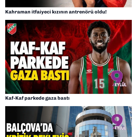
Kahraman itfaiyeci kızının antrenörü oldu!
Kaf-Kaf parkede gaza bastı