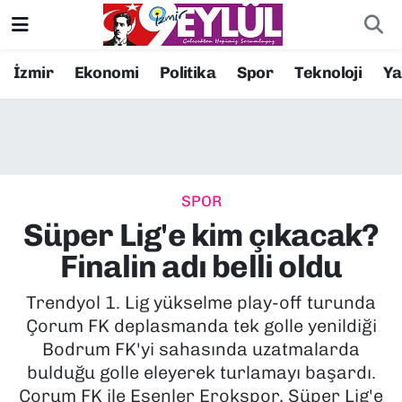
Resmi İlanlar
Konak Nöbetçi Eczaneler
İzmir
Ekonomi
Politika
Spor
Teknoloji
Y
BİLİM
Konak Hava Durumu
DÜNYA
Konak Trafik Yoğunluk Haritası
SPOR
EĞİTİM
Süper Lig Puan Durumu ve Fikstür
Süper Lig'e kim çıkacak?
EKONOMİ
Tüm Manşetler
Finalin adı belli oldu
KÜLTÜR SANAT
Son Dakika Haberleri
Trendyol 1. Lig yükselme play-off turunda
Çorum FK deplasmanda tek golle yenildiği
MAGAZİN
Haber Arşivi
Bodrum FK'yi sahasında uzatmalarda
bulduğu golle eleyerek turlamayı başardı.
POLİTİKA
Çorum FK ile Esenler Erokspor, Süper Lig'e