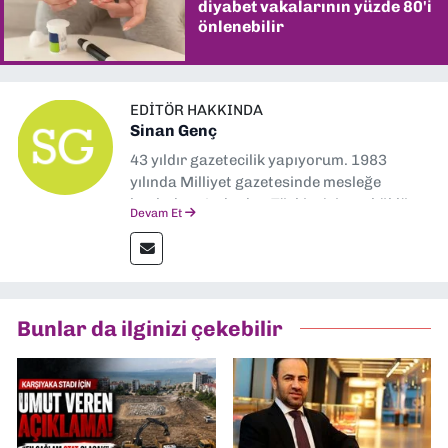
diyabet vakalarının yüzde 80'i
önlenebilir
EDITÖR HAKKINDA
Sinan Genç
43 yıldır gazetecilik yapıyorum. 1983
yılında Milliyet gazetesinde mesleğe
başladım. Ardından Türkiye’nin en köklü
Devam Et
gazetelerinden Yeni Asır’da 36 yıl boyunca
muhabir, editör, müdür yardımcısı ve spor
müdürü olarak görev yaptım. Ayrıca Yeni
Asır TV’de 7 yıl boyunca programlar
hazırlayıp sundum. Şu anda Dokuz Eylül
Bunlar da ilginizi çekebilir
Gazetesi'nde editörlük yapıyorum