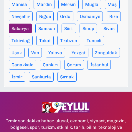
Manisa
Mardin
Mersin
Muğla
Muş
Nevşehir
Niğde
Ordu
Osmaniye
Rize
Sakarya
Samsun
Siirt
Sinop
Sivas
Tekirdağ
Tokat
Trabzon
Tunceli
Uşak
Van
Yalova
Yozgat
Zonguldak
Çanakkale
Çankırı
Çorum
İstanbul
İzmir
Şanlıurfa
Şırnak
İzmir son dakika haber, ulusal, ekonomi, siyaset, magazin,
bölgesel, spor, turizm, etkinlik, tarih, bilim, teknoloji ve