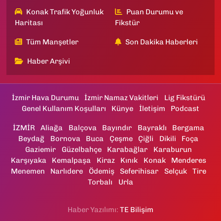
Konak Trafik Yoğunluk
Puan Durumu ve
Haritası
Fikstür
Tüm Manşetler
Son Dakika Haberleri
Haber Arşivi
İzmir Hava Durumu
İzmir Namaz Vakitleri
Lig Fikstürü
Genel Kullanım Koşulları
Künye
İletişim
Podcast
İZMİR
Aliağa
Balçova
Bayındır
Bayraklı
Bergama
Beydağ
Bornova
Buca
Çeşme
Çiğli
Dikili
Foça
Gaziemir
Güzelbahçe
Karabağlar
Karaburun
Karşıyaka
Kemalpaşa
Kiraz
Kınık
Konak
Menderes
Menemen
Narlıdere
Ödemiş
Seferihisar
Selçuk
Tire
Torbalı
Urla
Haber Yazılımı:
TE Bilişim