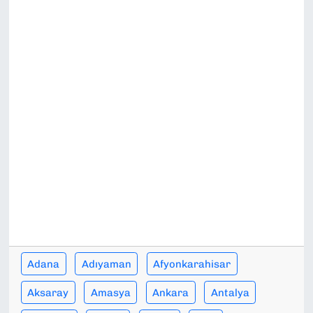
SAĞLIK
SPOR
TEKNOLOJİ
YAŞAM
YEREL YÖNETİMLER
Adana
Adıyaman
Afyonkarahisar
Aksaray
Amasya
Ankara
Antalya