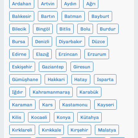
Ardahan
Artvin
Aydın
Ağrı
Balıkesir
Bartın
Batman
Bayburt
Bilecik
Bingöl
Bitlis
Bolu
Burdur
Bursa
Denizli
Diyarbakır
Düzce
Edirne
Elazığ
Erzincan
Erzurum
Eskişehir
Gaziantep
Giresun
Gümüşhane
Hakkari
Hatay
Isparta
Iğdır
Kahramanmaraş
Karabük
Karaman
Kars
Kastamonu
Kayseri
Kilis
Kocaeli
Konya
Kütahya
Kırklareli
Kırıkkale
Kırşehir
Malatya