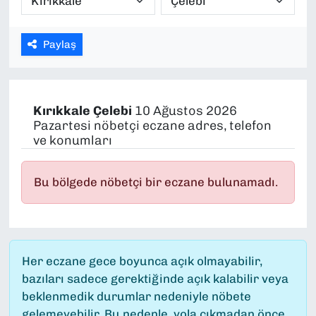
SAĞLIK
Paylaş
SPOR
TEKNOLOJİ
Kırıkkale
Çelebi
10 Ağustos 2026
Pazartesi nöbetçi eczane adres, telefon
YAŞAM
ve konumları
YEREL YÖNETİMLER
Bu bölgede nöbetçi bir eczane bulunamadı.
Her eczane gece boyunca açık olmayabilir,
bazıları sadece gerektiğinde açık kalabilir veya
beklenmedik durumlar nedeniyle nöbete
gelemeyebilir. Bu nedenle, yola çıkmadan önce