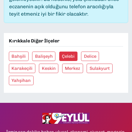
eczanenin açık olduğunu telefon aracılığıyla
teyit etmeniz iyi bir fikir olacaktır.
Kırıkkale Diğer İlçeler
Bahşili
Balişeyh
Çelebi
Delice
Karakeçili
Keskin
Merkez
Sulakyurt
Yahşihan