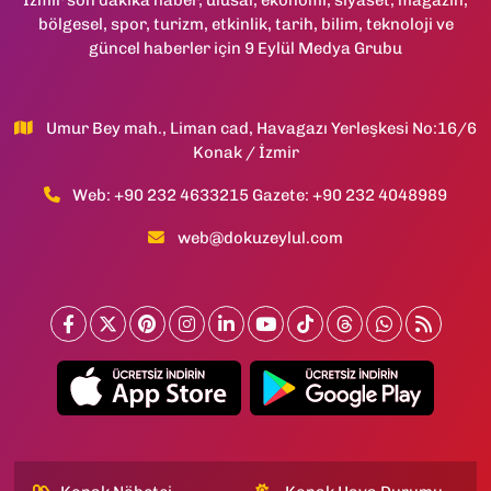
İzmir son dakika haber, ulusal, ekonomi, siyaset, magazin,
bölgesel, spor, turizm, etkinlik, tarih, bilim, teknoloji ve
güncel haberler için 9 Eylül Medya Grubu
Umur Bey mah., Liman cad, Havagazı Yerleşkesi No:16/6
Konak / İzmir
Web: +90 232 4633215 Gazete: +90 232 4048989
web@dokuzeylul.com