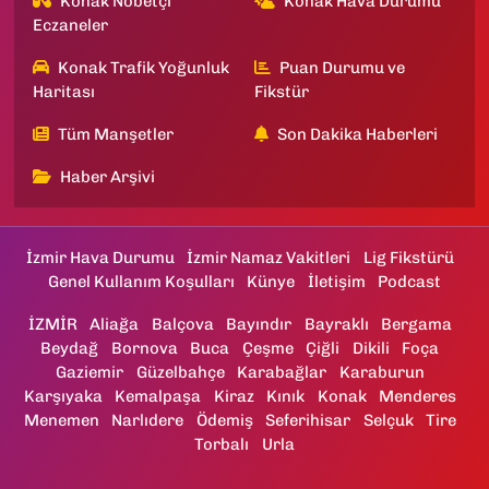
Konak Nöbetçi
Konak Hava Durumu
Eczaneler
Konak Trafik Yoğunluk
Puan Durumu ve
Haritası
Fikstür
Tüm Manşetler
Son Dakika Haberleri
Haber Arşivi
İzmir Hava Durumu
İzmir Namaz Vakitleri
Lig Fikstürü
Genel Kullanım Koşulları
Künye
İletişim
Podcast
İZMİR
Aliağa
Balçova
Bayındır
Bayraklı
Bergama
Beydağ
Bornova
Buca
Çeşme
Çiğli
Dikili
Foça
Gaziemir
Güzelbahçe
Karabağlar
Karaburun
Karşıyaka
Kemalpaşa
Kiraz
Kınık
Konak
Menderes
Menemen
Narlıdere
Ödemiş
Seferihisar
Selçuk
Tire
Torbalı
Urla