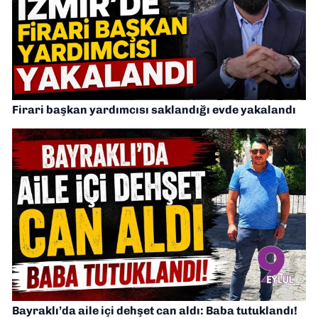
Firari başkan yardımcısı saklandığı evde yakalandı
Bayraklı’da aile içi dehşet can aldı: Baba tutuklandı!