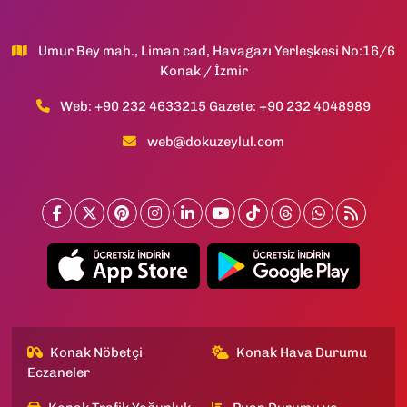
Umur Bey mah., Liman cad, Havagazı Yerleşkesi No:16/6
Konak / İzmir
Web: +90 232 4633215 Gazete: +90 232 4048989
web@dokuzeylul.com
Konak Nöbetçi
Konak Hava Durumu
Eczaneler