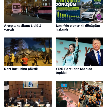
Araçta katliam: 1 ölü 1
İzmir’de elektrikli dönüşüm
yaralı
hızlandı
Dört katlı bina çöktü!
YENİ Parti’den Manisa
tepkisi