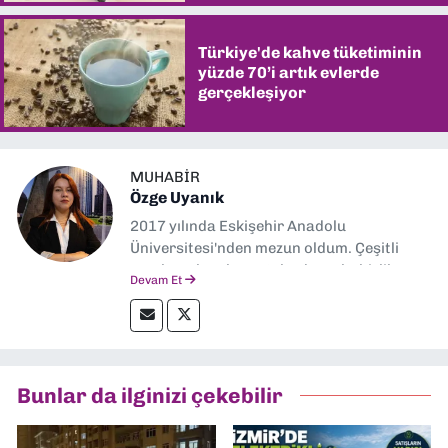
Türkiye'de kahve tüketiminin
yüzde 70’i artık evlerde
gerçekleşiyor
MUHABIR
Özge Uyanık
2017 yılında Eskişehir Anadolu
Üniversitesi'nden mezun oldum. Çeşitli
yerel ve ulusal gazetelerde muhabirlik
Devam Et
yaptım. Özellikle emek, çevre, kent ve insan
hakları alanlarında haberler üretmeye
odaklanıyorum.
Bunlar da ilginizi çekebilir