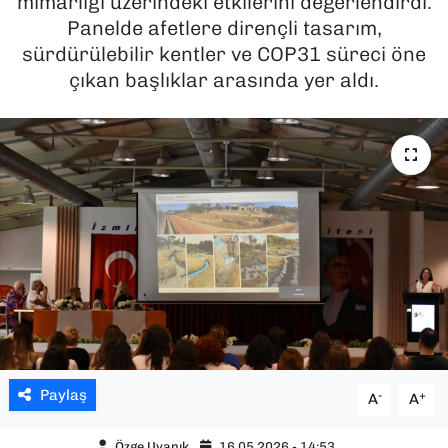
mimarlığı üzerindeki etkilerini değerlendirdi.
Panelde afetlere dirençli tasarım,
SAĞLIK
sürdürülebilir kentler ve COP31 süreci öne
çıkan başlıklar arasında yer aldı.
SPOR
TEKNOLOJİ
YAŞAM
YEREL YÖNETİMLER
Paylaş
-
+
A
A
Özge Uyanık
16.05.2026 - 14:53