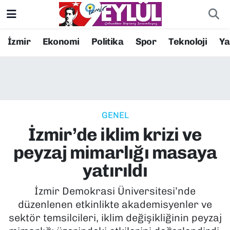
Resmi İlanlar
Konak Nöbetçi Eczaneler
İzmir
Ekonomi
Politika
Spor
Teknoloji
Y
BİLİM
Konak Hava Durumu
DÜNYA
Konak Trafik Yoğunluk Haritası
GENEL
EĞİTİM
Süper Lig Puan Durumu ve Fikstür
İzmir’de iklim krizi ve
EKONOMİ
Tüm Manşetler
peyzaj mimarlığı masaya
yatırıldı
KÜLTÜR SANAT
Son Dakika Haberleri
İzmir Demokrasi Üniversitesi’nde
MAGAZİN
Haber Arşivi
düzenlenen etkinlikte akademisyenler ve
sektör temsilcileri, iklim değişikliğinin peyzaj
POLİTİKA