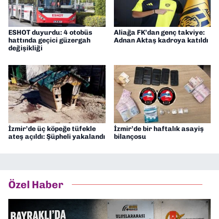
ESHOT duyurdu: 4 otobüs
Aliağa FK’dan genç takviye:
hattında geçici güzergah
Adnan Aktaş kadroya katıldı
değişikliği
İzmir’de üç köpeğe tüfekle
İzmir’de bir haftalık asayiş
ateş açıldı: Şüpheli yakalandı
bilançosu
Özel Haber