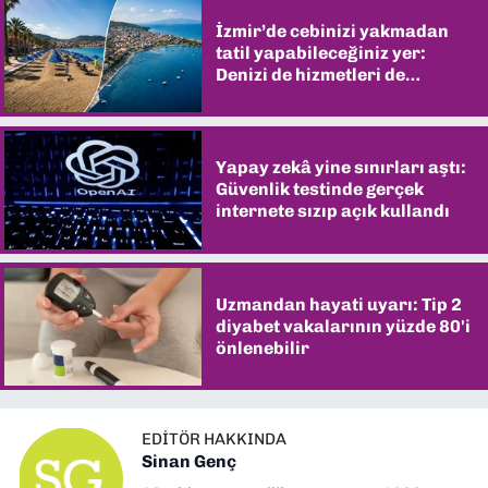
İzmir’de cebinizi yakmadan
tatil yapabileceğiniz yer:
Denizi de hizmetleri de
şaşırtıyor
Yapay zekâ yine sınırları aştı:
Güvenlik testinde gerçek
internete sızıp açık kullandı
Uzmandan hayati uyarı: Tip 2
diyabet vakalarının yüzde 80'i
önlenebilir
EDITÖR HAKKINDA
Sinan Genç