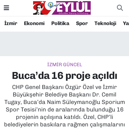
Resmi İlanlar
Konak Nöbetçi Eczaneler
İzmir
Ekonomi
Politika
Spor
Teknoloji
Y
BİLİM
Konak Hava Durumu
DÜNYA
Konak Trafik Yoğunluk Haritası
İZMİR GÜNCEL
EĞİTİM
Süper Lig Puan Durumu ve Fikstür
Buca’da 16 proje açıldı
EKONOMİ
Tüm Manşetler
CHP Genel Başkanı Özgür Özel ve İzmir
Büyükşehir Belediye Başkanı Dr. Cemil
KÜLTÜR SANAT
Son Dakika Haberleri
Tugay, Buca’da Naim Süleymanoğlu Sporium
Spor Tesisi’nin de aralarında bulunduğu 16
MAGAZİN
Haber Arşivi
projenin açılışına katıldı. Özel, CHP’li
belediyelerin baskılara rağmen çalışmalarını
POLİTİKA