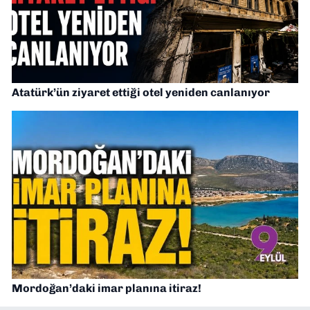
Atatürk’ün ziyaret ettiği otel yeniden canlanıyor
Mordoğan’daki imar planına itiraz!