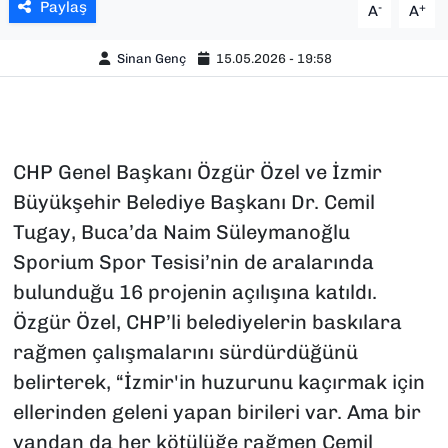
Paylaş
-
+
A
A
Sinan Genç
15.05.2026 - 19:58
CHP Genel Başkanı Özgür Özel ve İzmir
Büyükşehir Belediye Başkanı Dr. Cemil
Tugay, Buca’da Naim Süleymanoğlu
Sporium Spor Tesisi’nin de aralarında
bulunduğu 16 projenin açılışına katıldı.
Özgür Özel, CHP’li belediyelerin baskılara
rağmen çalışmalarını sürdürdüğünü
belirterek, “İzmir'in huzurunu kaçırmak için
ellerinden geleni yapan birileri var. Ama bir
yandan da her kötülüğe rağmen Cemil