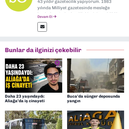
43 yıldır gazetecilik yapıyorum. 1983
yılında Milliyet gazetesinde mesleğe
başladım. Ardından Türkiye’nin en köklü
Devam Et
gazetelerinden Yeni Asır’da 36 yıl boyunca
muhabir, editör, müdür yardımcısı ve spor
müdürü olarak görev yaptım. Ayrıca Yeni
Asır TV’de 7 yıl boyunca programlar
hazırlayıp sundum. Şu anda Dokuz Eylül
Bunlar da ilginizi çekebilir
Gazetesi'nde editörlük yapıyorum
Daha 23 yaşındaydı:
Buca’da sünger deposunda
Aliağa’da iş cinayeti
yangın