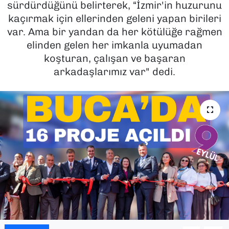
sürdürdüğünü belirterek, “İzmir'in huzurunu
kaçırmak için ellerinden geleni yapan birileri
SAĞLIK
var. Ama bir yandan da her kötülüğe rağmen
elinden gelen her imkanla uyumadan
SPOR
koşturan, çalışan ve başaran
arkadaşlarımız var" dedi.
TEKNOLOJİ
YAŞAM
YEREL YÖNETİMLER