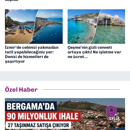
İzmir’de cebinizi yakmadan
Çeşme’nin gizli cenneti
tatil yapabileceğiniz yer:
ortaya çıktı! Ne işletme var
Denizi de hizmetleri de
ne ücret…
şaşırtıyor
Özel Haber