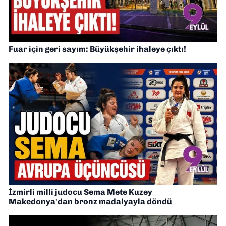
Fuar için geri sayım: Büyükşehir ihaleye çıktı!
İzmirli milli judocu Sema Mete Kuzey
Makedonya'dan bronz madalyayla döndü