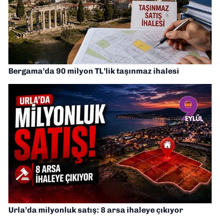
Bergama’da 90 milyon TL’lik taşınmaz ihalesi
Urla’da milyonluk satış: 8 arsa ihaleye çıkıyor