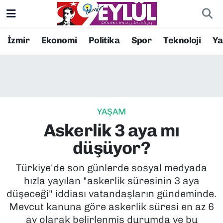
Resmi İlanlar
Konak Nöbetçi Eczaneler
İzmir
Ekonomi
Politika
Spor
Teknoloji
Y
BİLİM
Konak Hava Durumu
DÜNYA
Konak Trafik Yoğunluk Haritası
YAŞAM
EĞİTİM
Süper Lig Puan Durumu ve Fikstür
Askerlik 3 aya mı
EKONOMİ
Tüm Manşetler
düşüyor?
KÜLTÜR SANAT
Son Dakika Haberleri
Türkiye'de son günlerde sosyal medyada
hızla yayılan "askerlik süresinin 3 aya
MAGAZİN
Haber Arşivi
düşeceği" iddiası vatandaşların gündeminde.
Mevcut kanuna göre askerlik süresi en az 6
POLİTİKA
ay olarak belirlenmiş durumda ve bu