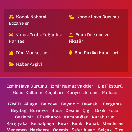
Konak Nöbetçi
Konak Hava Durumu
Eczaneler
Konak Trafik Yoğunluk
Puan Durumu ve
Haritası
Fikstür
Tüm Manşetler
Son Dakika Haberleri
Haber Arşivi
İzmir Hava Durumu
İzmir Namaz Vakitleri
Lig Fikstürü
Genel Kullanım Koşulları
Künye
İletişim
Podcast
İZMİR
Aliağa
Balçova
Bayındır
Bayraklı
Bergama
Beydağ
Bornova
Buca
Çeşme
Çiğli
Dikili
Foça
Gaziemir
Güzelbahçe
Karabağlar
Karaburun
Karşıyaka
Kemalpaşa
Kiraz
Kınık
Konak
Menderes
Menemen
Narlıdere
Ödemiş
Seferihisar
Selçuk
Tire