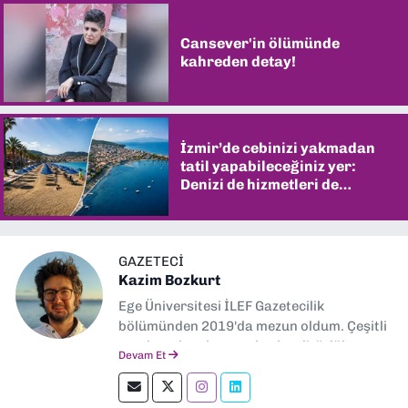
Cansever'in ölümünde
kahreden detay!
İzmir’de cebinizi yakmadan
tatil yapabileceğiniz yer:
Denizi de hizmetleri de
şaşırtıyor
GAZETECI
Kazim Bozkurt
Ege Üniversitesi İLEF Gazetecilik
bölümünden 2019'da mezun oldum. Çeşitli
yerel ve ulusal gazetelerde editörlük,
Devam Et
muhabirlik yaptım. Teknoloji bloglarını
okumayı severim.