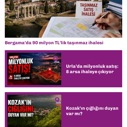
Bergama’da 90 milyon TL’lik taşınmaz ihalesi
Urla’da milyonluk satış:
8 arsa ihaleye çıkıyor
Kozak’ın çığlığını duyan
var mı?