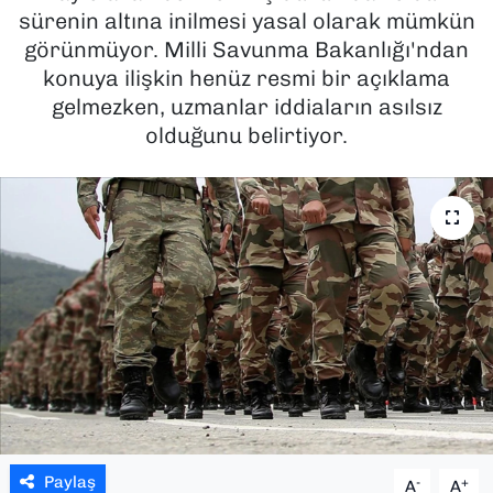
sürenin altına inilmesi yasal olarak mümkün
SAĞLIK
görünmüyor. Milli Savunma Bakanlığı'ndan
konuya ilişkin henüz resmi bir açıklama
SPOR
gelmezken, uzmanlar iddiaların asılsız
olduğunu belirtiyor.
TEKNOLOJİ
YAŞAM
YEREL YÖNETİMLER
Paylaş
-
+
A
A