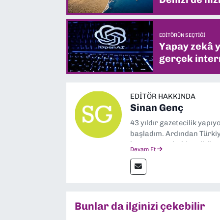
EDITÖRÜN SEÇTIĞI
Yapay zekâ yi
gerçek intern
EDITÖR HAKKINDA
Sinan Genç
43 yıldır gazetecilik yapı
başladım. Ardından Türkiye
boyunca muhabir, editör,
Devam Et
yaptım. Ayrıca Yeni Asır 
anda Dokuz Eylül Gazetesi
Bunlar da ilginizi çekebilir