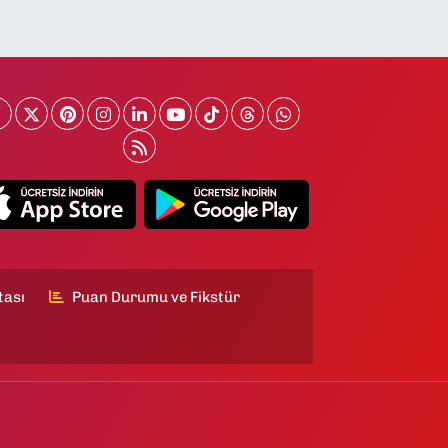
tası
Puan Durumu ve Fikstür