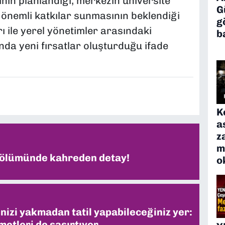
ının planlandığı, merkezin üniversite
G
 önemli katkılar sunmasının beklendiği
g
rı ile yerel yönetimler arasındaki
b
nda yeni fırsatlar oluşturduğu ifade
K
a
z
m
 ölümünde kahreden detay!
o
inizi yakmadan tatil yapabileceğiniz yer:
metleri de şaşırtıyor