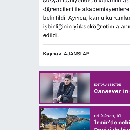
sosyal faaliyetlerde kullanılmas
öğrencileri ile akademisyenlere
belirtildi. Ayrıca, kamu kurumla
işbirliğinin yükseköğretim alanı
edildi.
Kaynak:
AJANSLAR
EDITÖRÜN SEÇTIĞI
Cansever'in
EDITÖRÜN SEÇTIĞI
İzmir’de ceb
Denizi de hiz