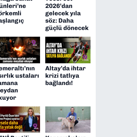
ünleri’ne
2026’dan
örkemli
gelecek yıla
aşlangıç
söz: Daha
güçlü dönecek
emeraltı’nın
Altay’da ihtar
sırlık ustaları
krizi tatlıya
amana
bağlandı!
eydan
kuyor