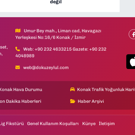
değil
Umur Bey mah., Liman cad, Havagazı
Yerleşkesi No:16/6 Konak / İzmir
set,
Web: +90 232 4633215 Gazete: +90 232
h,
4048989
web@dokuzeylul.com
Konak Hava Durumu
Konak Trafik Yoğunluk Hari
on Dakika Haberleri
Haber Arşivi
Lig Fikstürü
Genel Kullanım Koşulları
Künye
İletişim