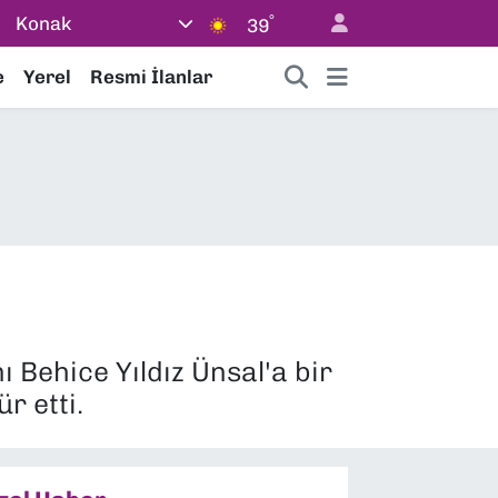
°
Konak
39
e
Yerel
Resmi İlanlar
 Behice Yıldız Ünsal'a bir
r etti.