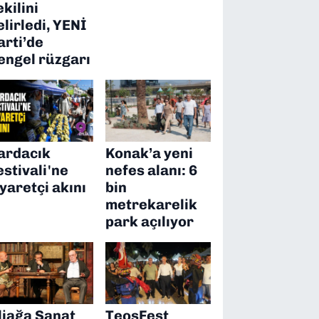
ekilini
elirledi, YENİ
arti’de
engel rüzgarı
ardacık
Konak’a yeni
estivali'ne
nefes alanı: 6
iyaretçi akını
bin
metrekarelik
park açılıyor
liağa Sanat
TeosFest