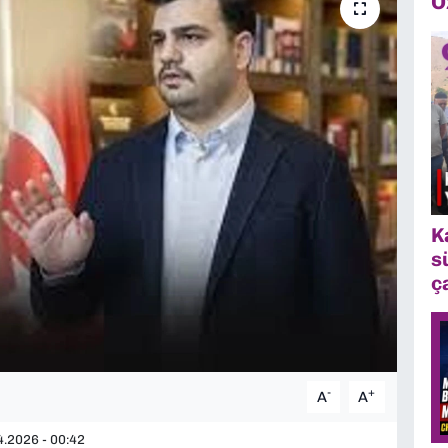
Ö
K
s
ç
-
+
A
A
.2026 - 00:42