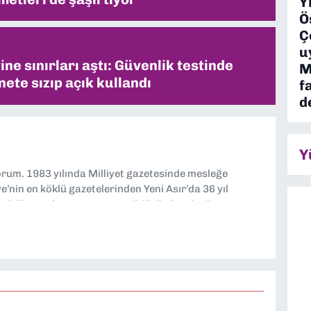
Y
Ö
Ç
u
ne sınırları aştı: Güvenlik testinde
M
ete sızıp açık kullandı
f
d
Y
yorum. 1983 yılında Milliyet gazetesinde mesleğe
’nin en köklü gazetelerinden Yeni Asır’da 36 yıl
 müdür yardımcısı ve spor müdürü olarak görev
TV’de 7 yıl boyunca programlar hazırlayıp sundum. Şu
'nde editörlük yapıyorum