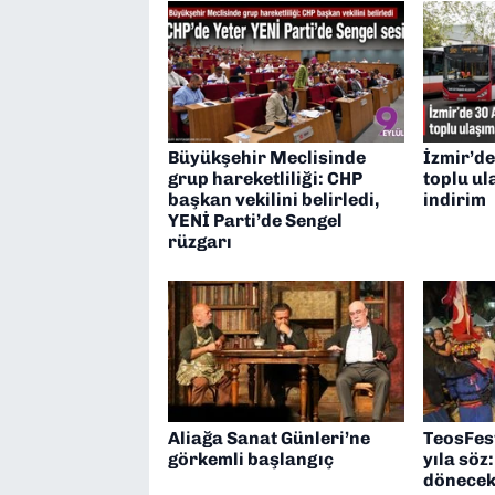
Büyükşehir Meclisinde
İzmir’de
grup hareketliliği: CHP
toplu u
başkan vekilini belirledi,
indirim
YENİ Parti’de Sengel
rüzgarı
Aliağa Sanat Günleri’ne
TeosFes
görkemli başlangıç
yıla söz
dönece