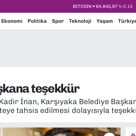
BITCOIN
64.840,97
%-0.15
DOLAR
47,7436
%0.18
Ekonomi
Politika
Spor
Teknoloji
Yaşam
Türkiy
EURO
55,2510
%0.32
STERLİN
64,4811
%0.38
GRAM ALTIN
6660.55
%0
BİST100
13.779
%-14
aşkana teşekkür
adir İnan, Karşıyaka Belediye Başkanı
eye tahsis edilmesi dolayısıyla teşekkü