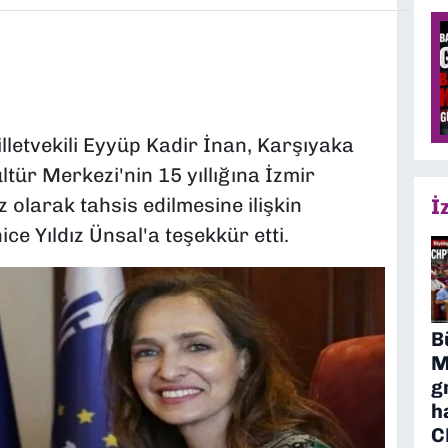
lletvekili Eyyüp Kadir İnan, Karşıyaka
ltür Merkezi'nin 15 yıllığına İzmir
 olarak tahsis edilmesine ilişkin
İ
e Yıldız Ünsal'a teşekkür etti.
B
M
g
h
C