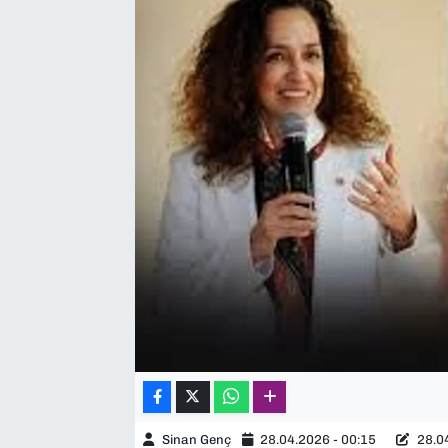
SAĞLIK
SPOR
TEKNOLOJİ
YAŞAM
YEREL YÖNETİMLER
Sinan Genç
28.04.2026 - 00:15
28.04