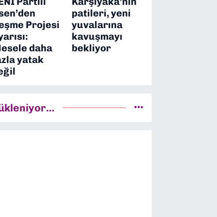
ENİ Partili
Karşıyaka’nın
sen’den
patileri, yeni
eşme Projesi
yuvalarına
yarısı:
kavuşmayı
esele daha
bekliyor
azla yatak
eğil
ükleniyor...