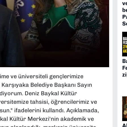
v
b
P
S
B
F
z
time ve üniversiteli gençlerimize
n Karşıyaka Belediye Başkanı Sayın
ediyorum. Deniz Baykal Kültür
ersitemize tahsisi, öğrencilerimiz ve
sun." ifadelerini kullandı. Açıklamada,
al Kültür Merkezi'nin akademik ve
A