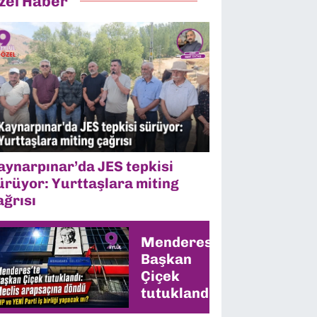
zel Haber
aynarpınar’da JES tepkisi
ürüyor: Yurttaşlara miting
ağrısı
Menderes’te
Başkan
Çiçek
tutuklandı:
CHP ve YENİ