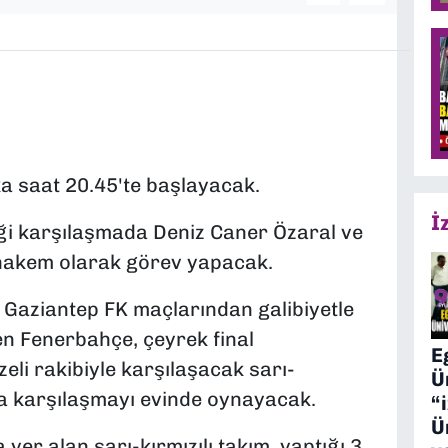
 saat 20.45'te başlayacak.
İ
ği karşılaşmada Deniz Caner Özaral ve
hakem olarak görev yapacak.
Gaziantep FK maçlarından galibiyetle
en Fenerbahçe, çeyrek final
E
zeli rakibiyle karşılaşacak sarı-
Ü
ıyla karşılaşmayı evinde oynayacak.
“
Ü
er alan sarı-kırmızılı takım, yaptığı 3