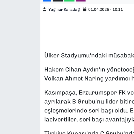
Yağmur Karadağ
01.04.2025 - 10:11
Ülker Stadyumu'ndaki müsabaka
Hakem Cihan Aydın'ın yönetece
Volkan Ahmet Narinç yardımcı 
Kasımpaşa, Erzurumspor FK ve 
ayrılarak B Grubu'nu lider bitir
eşleşmelerinde seri başı oldu. E
lacivertliler, seri başı avantaj
Türkiye Kupası'nda C Grubu'nda y