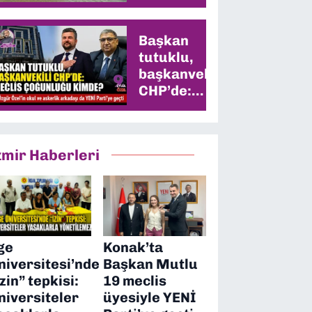
Başkan
tutuklu,
başkanvekili
CHP’de:
Meclis
çoğunluğu
kimde?
zmir Haberleri
ge
Konak’ta
niversitesi’nde
Başkan Mutlu
izin” tepkisi:
19 meclis
niversiteler
üyesiyle YENİ