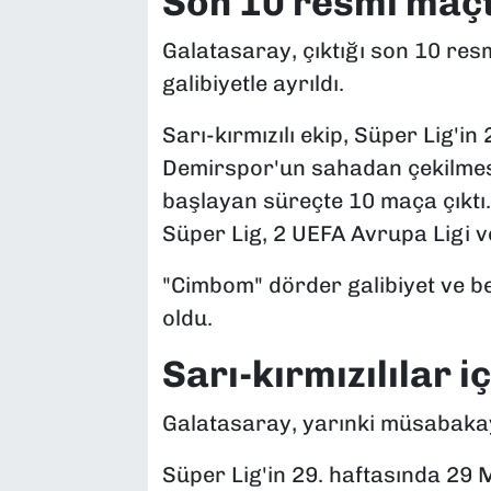
Son 10 resmi maçt
Galatasaray, çıktığı son 10 re
galibiyetle ayrıldı.
Sarı-kırmızılı ekip, Süper Lig'in
Demirspor'un sahadan çekilme
başlayan süreçte 10 maça çıktı
Süper Lig, 2 UEFA Avrupa Ligi v
"Cimbom" dörder galibiyet ve b
oldu.
Sarı-kırmızılılar iç
Galatasaray, yarınki müsabakayl
Süper Lig'in 29. haftasında 29