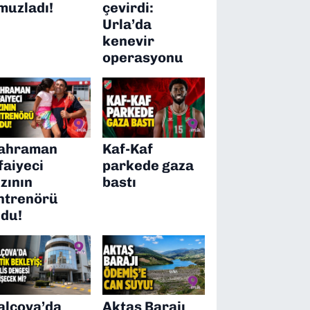
muzladı!
çevirdi:
Urla’da
kenevir
operasyonu
ahraman
Kaf-Kaf
tfaiyeci
parkede gaza
ızının
bastı
ntrenörü
ldu!
alçova’da
Aktaş Barajı