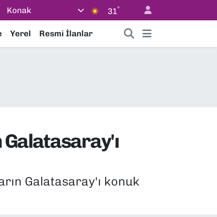
°
Konak
31
e
Yerel
Resmi İlanlar
 Galatasaray'ı
arın Galatasaray'ı konuk