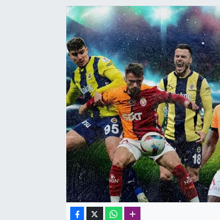
SAĞLIK
SPOR
TEKNOLOJİ
YAŞAM
YEREL YÖNETİMLER