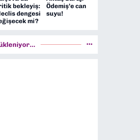
ritik bekleyiş:
Ödemiş’e can
eclis dengesi
suyu!
eğişecek mi?
ükleniyor...