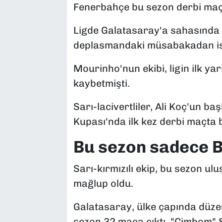
Fenerbahçe bu sezon derbi ma
Ligde Galatasaray'a sahasında 3
deplasmandaki müsabakadan ise 0
Mourinho'nun ekibi, ligin ilk y
kaybetmişti.
Sarı-lacivertliler, Ali Koç'un b
Kupası'nda ilk kez derbi maçta 
Bu sezon sadece B
Sarı-kırmızılı ekip, bu sezon u
mağlup oldu.
Galatasaray, ülke çapında düze
sezon 32 maça çıktı. "Cimbom"