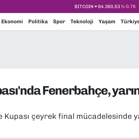
BITCOIN
64.360,53
%-0.76
DOLAR
47,7069
%0.17
Ekonomi
Politika
Spor
Teknoloji
Yaşam
Türkiy
EURO
55,0265
%0.01
STERLİN
64,1897
%0.02
GRAM ALTIN
6574.81
%1.44
BİST100
13.887
%64
pası'nda Fenerbahçe, yarın
e Kupası çeyrek final mücadelesinde y