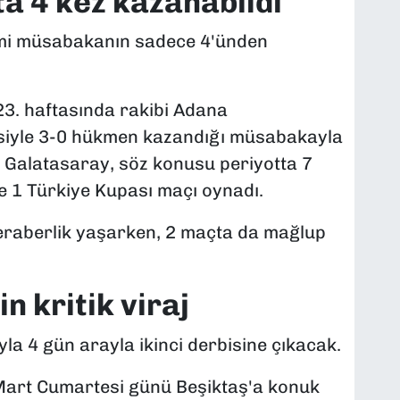
a 4 kez kazanabildi
smi müsabakanın sadece 4'ünden
 23. haftasında rakibi Adana
siyle 3-0 hükmen kazandığı müsabakayla
. Galatasaray, söz konusu periyotta 7
e 1 Türkiye Kupası maçı oynadı.
eraberlik yaşarken, 2 maçta da mağlup
in kritik viraj
a 4 gün arayla ikinci derbisine çıkacak.
 Mart Cumartesi günü Beşiktaş'a konuk