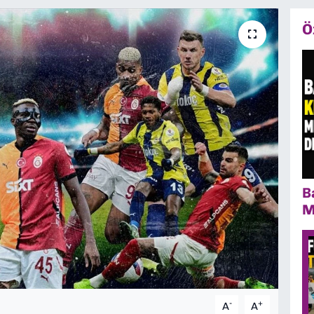
Ö
B
M
-
+
A
A