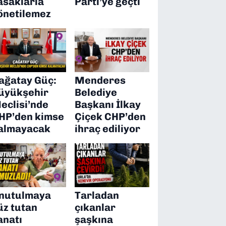
asaklarla
Parti’ye geçti
önetilemez
ağatay Güç:
Menderes
üyükşehir
Belediye
eclisi’nde
Başkanı İlkay
HP’den kimse
Çiçek CHP’den
almayacak
ihraç ediliyor
nutulmaya
Tarladan
üz tutan
çıkanlar
anatı
şaşkına