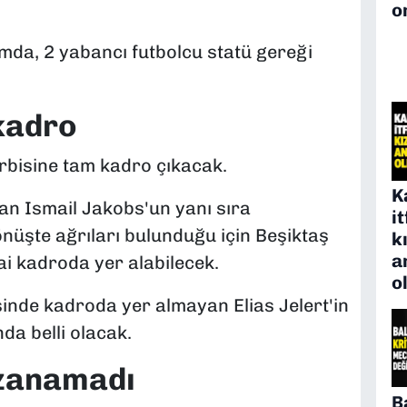
o
mda, 2 yabancı futbolcu statü gereği
kadro
erbisine tam kadro çıkacak.
K
tan Ismail Jakobs'un yanı sıra
i
nüşte ağrıları bulunduğu için Beşiktaş
k
a
i kadroda yer alabilecek.
o
sinde kadroda yer almayan Elias Jelert'in
a belli olacak.
azanamadı
B