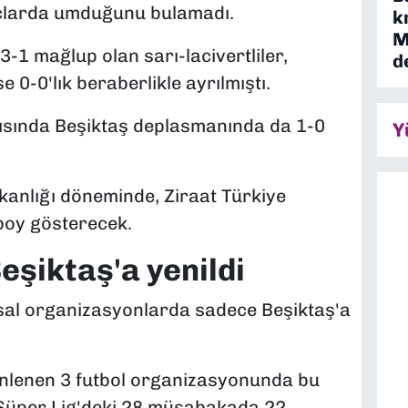
çlarda umduğunu bulamadı.
k
M
-1 mağlup olan sarı-lacivertliler,
d
-0'lık beraberlikle ayrılmıştı.
arısında Beşiktaş deplasmanında da 1-0
Y
aşkanlığı döneminde, Ziraat Türkiye
boy gösterecek.
eşiktaş'a yenildi
lusal organizasyonlarda sadece Beşiktaş'a
nlenen 3 futbol organizasyonunda bu
 Süper Lig'deki 28 müsabakada 22