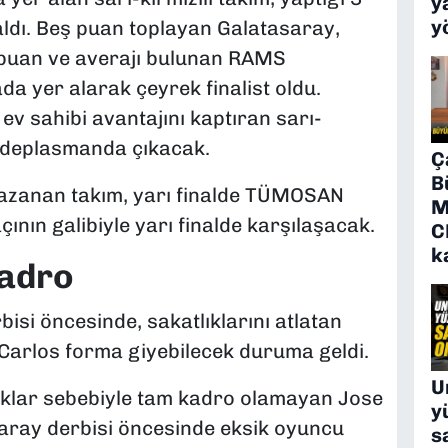
y
y
 aldı. Beş puan toplayan Galatasaray,
 puan ve averajı bulunan RAMS
da yer alarak çeyrek finalist oldu.
ev sahibi avantajını kaptıran sarı-
na deplasmanda çıkacak.
Ç
B
azanan takım, yarı finalde TÜMOSAN
M
ın galibiyle yarı finalde karşılaşacak.
C
k
adro
si öncesinde, sakatlıklarını atlatan
Carlos forma giyebilecek duruma geldi.
U
ıklar sebebiyle tam kadro olamayan Jose
y
aray derbisi öncesinde eksik oyuncu
s