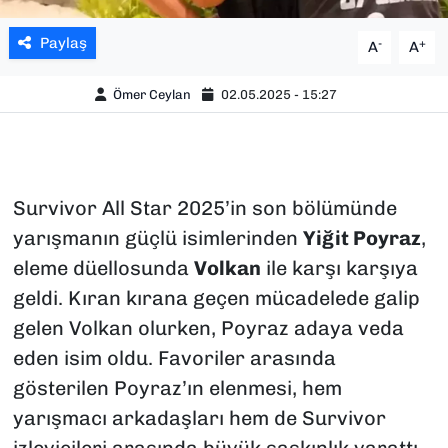
Paylaş
-
+
A
A
Ömer Ceylan
02.05.2025 - 15:27
Survivor All Star 2025’in son bölümünde
yarışmanın güçlü isimlerinden
Yiğit Poyraz
,
eleme düellosunda
Volkan
ile karşı karşıya
geldi. Kıran kırana geçen mücadelede galip
gelen Volkan olurken, Poyraz adaya veda
eden isim oldu. Favoriler arasında
gösterilen Poyraz’ın elenmesi, hem
yarışmacı arkadaşları hem de Survivor