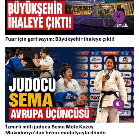
Fuar için geri sayım: Büyükşehir ihaleye çıktı!
İzmirli milli judocu Sema Mete Kuzey
Makedonya'dan bronz madalyayla döndü