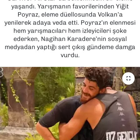
yaşandı. Yarışmanın favorilerinden Yiğit
SAĞLIK
Poyraz, eleme düellosunda Volkan’a
yenilerek adaya veda etti. Poyraz’ın elenmesi
SPOR
hem yarışmacıları hem izleyicileri şoke
ederken, Nagihan Karadere’nin sosyal
TEKNOLOJİ
medyadan yaptığı sert çıkış gündeme damga
vurdu.
YAŞAM
YEREL YÖNETİMLER