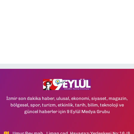
İzmir son dakika haber, ulusal, ekonomi, siyaset, magazin,
bölgesel, spor, turizm, etkinlik, tarih, bilim, teknoloji ve
güncel haberler için 9 Eylül Medya Grubu
Umur Bey mah., Liman cad, Havagazı Yerleşkesi No:16/6