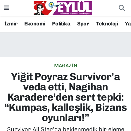
Resmi İlanlar
Konak Nöbetçi Eczaneler
İzmir
Ekonomi
Politika
Spor
Teknoloji
Y
BİLİM
Konak Hava Durumu
DÜNYA
Konak Trafik Yoğunluk Haritası
MAGAZİN
EĞİTİM
Süper Lig Puan Durumu ve Fikstür
Yiğit Poyraz Survivor’a
EKONOMİ
Tüm Manşetler
veda etti, Nagihan
Karadere’den sert tepki:
KÜLTÜR SANAT
Son Dakika Haberleri
“Kumpas, kalleşlik, Bizans
MAGAZİN
Haber Arşivi
oyunları!”
POLİTİKA
Survivor All Star’da beklenmedik bir eleme