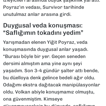
izleyicileri arasında büyük şaşkınlık yarattı.
Poyraz’ın vedası, Survivor tarihinde
unutulmaz anlar arasına girdi.
Duygusal veda konuşması:
“Saflığımın tokadını yedim”
Yarışmadan elenen Yiğit Poyraz, veda
konuşmasında duygusal anlar yaşadı.
“Burası böyle bir yer. Geçen seneden
dersimi almıştım ama yine aynı şeyi
yaşadım. Son 3-4 gündür şalter attı bende,
bu düelloya denk gelince bedeli ağır oldu.
Odağımı ekstra dağıtacak manipülasyonlar
oldu. Volkan abiyle konuşmamız olmuştu,
ona güvenmiştim. Kimseye
güvenmeyeceksin bu dünyada, saflığımın