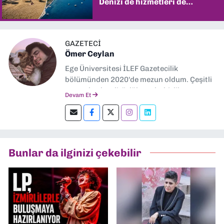
Denizi de hizmetleri de
şaşırtıyor
GAZETECİ
Ömer Ceylan
Ege Üniversitesi İLEF Gazetecilik
bölümünden 2020'de mezun oldum. Çeşitli
gazetelerde editörlük, muhabirlik yaptım.
Devam Et
Şu an kültür-sanat muhabirliği ve
editörlük yapıyorum.
Bunlar da ilginizi çekebilir