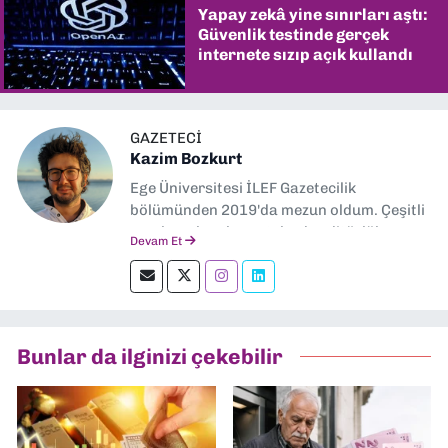
Yapay zekâ yine sınırları aştı:
Güvenlik testinde gerçek
internete sızıp açık kullandı
GAZETECI
Kazim Bozkurt
Ege Üniversitesi İLEF Gazetecilik
bölümünden 2019'da mezun oldum. Çeşitli
yerel ve ulusal gazetelerde editörlük,
Devam Et
muhabirlik yaptım. Teknoloji bloglarını
okumayı severim.
Bunlar da ilginizi çekebilir