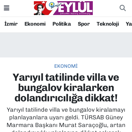
Resmi İlanlar
Konak Nöbetçi Eczaneler
İzmir
Ekonomi
Politika
Spor
Teknoloji
Y
BİLİM
Konak Hava Durumu
DÜNYA
Konak Trafik Yoğunluk Haritası
EKONOMİ
EĞİTİM
Süper Lig Puan Durumu ve Fikstür
Yarıyıl tatilinde villa ve
EKONOMİ
Tüm Manşetler
bungalov kiralarken
dolandırıcılığa dikkat!
KÜLTÜR SANAT
Son Dakika Haberleri
Yarıyıl tatilinde villa ve bungalov kiralamayı
MAGAZİN
Haber Arşivi
planlayanlara uyarı geldi. TÜRSAB Güney
Marmara Başkanı Murat Saraçoğlu, artan
POLİTİKA