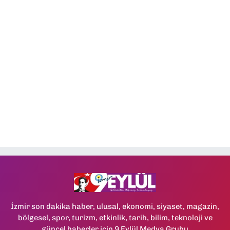
İzmir son dakika haber, ulusal, ekonomi, siyaset, magazin,
bölgesel, spor, turizm, etkinlik, tarih, bilim, teknoloji ve
güncel haberler için 9 Eylül Medya Grubu