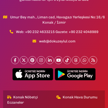
Umur Bey mah., Liman cad, Havagazı Yerleşkesi No:16/6
Konak / İzmir
Web: +90 232 4633215 Gazete: +90 232 4048989
web@dokuzeylul.com
Konak Nöbetçi
Konak Hava Durumu
Eczaneler