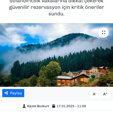
dolandırıcılık vakalarına dikkat çekerek
güvenilir rezervasyon için kritik öneriler
SAĞLIK
sundu.
SPOR
TEKNOLOJİ
YAŞAM
YEREL YÖNETİMLER
Paylaş
-
+
A
A
Kazim Bozkurt
17.01.2025 - 11:58