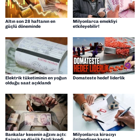
Altın son 28 haftanın en
Milyonlarca emekliyi
güçlü döneminde
etkileyebilir!
Elektrik tüketiminin en yoğun
Domateste hedef liderlik
olduğu saat açıklandı
Bankalar kesenin ağzını açtı:
Milyonlarca kiracıyı
Faizsiz ve düşük faizli kredi
ilgilendiren karar