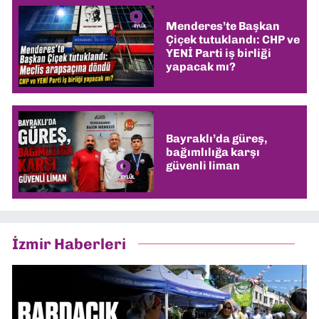
Menderes’te Başkan
Çiçek tutuklandı: CHP ve
YENİ Parti iş birliği
yapacak mı?
Bayraklı’da güreş,
bağımlılığa karşı
güvenli liman
İzmir Haberleri