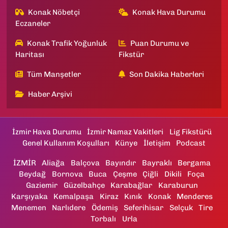
Konak Nöbetçi
Konak Hava Durumu
Eczaneler
Konak Trafik Yoğunluk
Puan Durumu ve
Haritası
Fikstür
Tüm Manşetler
Son Dakika Haberleri
Haber Arşivi
İzmir Hava Durumu
İzmir Namaz Vakitleri
Lig Fikstürü
Genel Kullanım Koşulları
Künye
İletişim
Podcast
İZMİR
Aliağa
Balçova
Bayındır
Bayraklı
Bergama
Beydağ
Bornova
Buca
Çeşme
Çiğli
Dikili
Foça
Gaziemir
Güzelbahçe
Karabağlar
Karaburun
Karşıyaka
Kemalpaşa
Kiraz
Kınık
Konak
Menderes
Menemen
Narlıdere
Ödemiş
Seferihisar
Selçuk
Tire
Torbalı
Urla