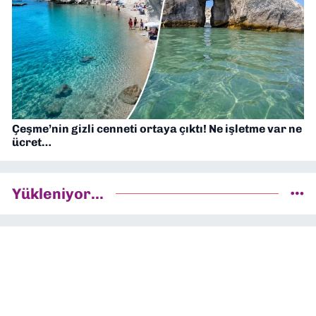
Çeşme’nin gizli cenneti ortaya çıktı! Ne işletme var ne
ücret…
Yükleniyor...