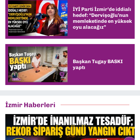
İYİ Parti İzmir’de iddialı
hedef: “Dervişoğlu’nun
memleketinde en yüksek
oyu alacağız”
Başkan Tugay BASKI
yaptı
İzmir Haberleri