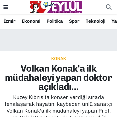
Resmi İlanlar
Konak Nöbetçi Eczaneler
İzmir
Ekonomi
Politika
Spor
Teknoloji
Y
BİLİM
Konak Hava Durumu
DÜNYA
Konak Trafik Yoğunluk Haritası
KONAK
EĞİTİM
Süper Lig Puan Durumu ve Fikstür
Volkan Konak'a ilk
EKONOMİ
Tüm Manşetler
müdahaleyi yapan doktor
açıkladı...
KÜLTÜR SANAT
Son Dakika Haberleri
Kuzey Kıbrıs'ta konser verdiği sırada
MAGAZİN
Haber Arşivi
fenalaşarak hayatını kaybeden ünlü sanatçı
Volkan Konak'a ilk müdahaleyi yapan Prof.
POLİTİKA