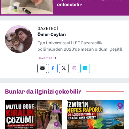
önlenebilir
GAZETECİ
Ömer Ceylan
Ege Üniversitesi İLEF Gazetecilik
bölümünden 2020'de mezun oldum. Çeşitli
gazetelerde editörlük, muhabirlik yaptım.
Devam Et
Şu an kültür-sanat muhabirliği ve
editörlük yapıyorum.
Bunlar da ilginizi çekebilir