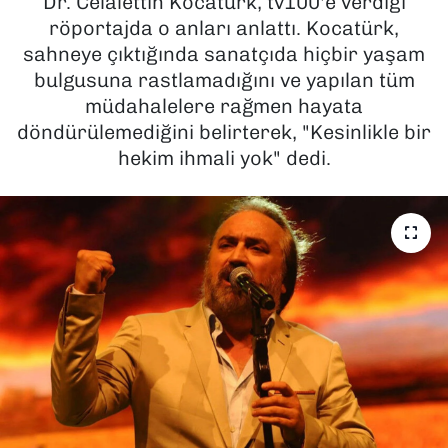
Dr. Celalettin Kocatürk, tv100'e verdiği
röportajda o anları anlattı. Kocatürk,
SAĞLIK
sahneye çıktığında sanatçıda hiçbir yaşam
bulgusuna rastlamadığını ve yapılan tüm
SPOR
müdahalelere rağmen hayata
döndürülemediğini belirterek, "Kesinlikle bir
TEKNOLOJİ
hekim ihmali yok" dedi.
YAŞAM
YEREL YÖNETİMLER