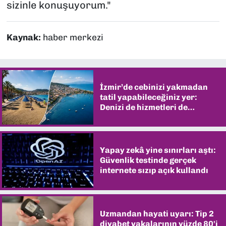
sizinle konuşuyorum."
Kaynak:
haber merkezi
İzmir’de cebinizi yakmadan
tatil yapabileceğiniz yer:
Denizi de hizmetleri de
şaşırtıyor
Yapay zekâ yine sınırları aştı:
Güvenlik testinde gerçek
internete sızıp açık kullandı
Uzmandan hayati uyarı: Tip 2
diyabet vakalarının yüzde 80'i