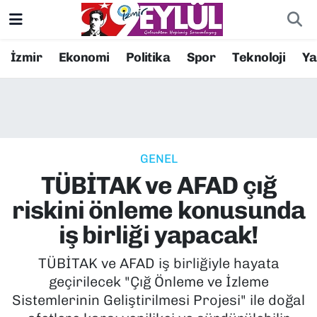
Resmi İlanlar
Konak Nöbetçi Eczaneler
İzmir
Ekonomi
Politika
Spor
Teknoloji
Y
BİLİM
Konak Hava Durumu
DÜNYA
Konak Trafik Yoğunluk Haritası
GENEL
EĞİTİM
Süper Lig Puan Durumu ve Fikstür
TÜBİTAK ve AFAD çığ
EKONOMİ
Tüm Manşetler
riskini önleme konusunda
iş birliği yapacak!
KÜLTÜR SANAT
Son Dakika Haberleri
TÜBİTAK ve AFAD iş birliğiyle hayata
MAGAZİN
Haber Arşivi
geçirilecek "Çığ Önleme ve İzleme
Sistemlerinin Geliştirilmesi Projesi" ile doğal
POLİTİKA