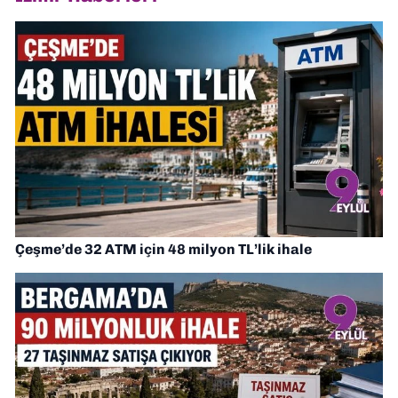
Çeşme’de 32 ATM için 48 milyon TL’lik ihale