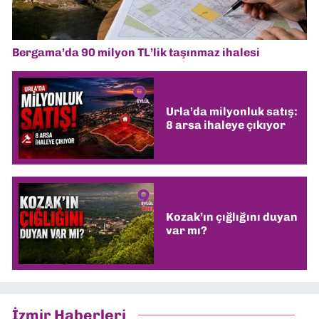
Bergama’da 90 milyon TL’lik taşınmaz ihalesi
Urla’da milyonluk satış:
8 arsa ihaleye çıkıyor
Kozak’ın çığlığını duyan
var mı?
İzmir Haberleri