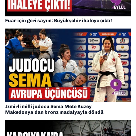
Fuar için geri sayım: Büyükşehir ihaleye çıktı!
İzmirli milli judocu Sema Mete Kuzey
Makedonya'dan bronz madalyayla döndü