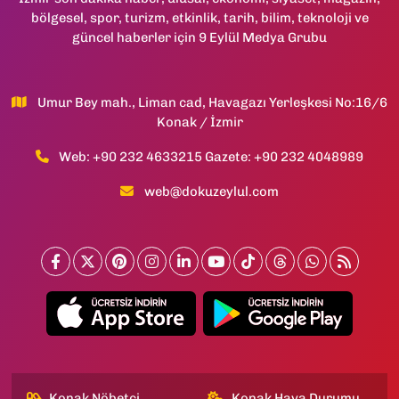
bölgesel, spor, turizm, etkinlik, tarih, bilim, teknoloji ve
güncel haberler için 9 Eylül Medya Grubu
Umur Bey mah., Liman cad, Havagazı Yerleşkesi No:16/6
Konak / İzmir
Web: +90 232 4633215 Gazete: +90 232 4048989
web@dokuzeylul.com
Konak Nöbetçi
Konak Hava Durumu