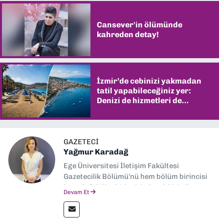
Cansever'in ölümünde
kahreden detay!
İzmir’de cebinizi yakmadan
tatil yapabileceğiniz yer:
Denizi de hizmetleri de
şaşırtıyor
GAZETECI
Yağmur Karadağ
Ege Üniversitesi İletişim Fakültesi
Gazetecilik Bölümü’nü hem bölüm birincisi
hem de fakülte birincisi olarak bitirdim.
Devam Et
Ardından Ege Üniversitesi'nde “Siyasal
İletişim” üzerine yüksek lisans eğitimimi