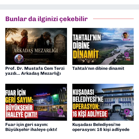
tamamladım. Halen aynı anabilim dalında
“İklim Krizi Haberciliği” üzerine doktora
eğitimim sürüyor. 9 Eylül'de “Haber
Bunlar da ilginizi çekebilir
Müdürü” olarak görev almaktayım. Hak
odaklı haberciliğe dair çalışmalar
yapıyorum
Prof. Dr. Mustafa Cem Terzi
Tahtalı'nın dibine dinamit
yazdı... Arkadaş Mezarlığı
Fuar için geri sayım:
Kuşadası Belediyesi'ne
Büyükşehir ihaleye çıktı!
operasyon: 16 kişi adliyede