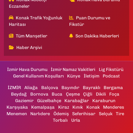
Eczaneler
Konak Trafik Yoğunluk
Puan Durumu ve
Haritası
Fikstür
Tüm Manşetler
Son Dakika Haberleri
Haber Arşivi
İzmir Hava Durumu
İzmir Namaz Vakitleri
Lig Fikstürü
Genel Kullanım Koşulları
Künye
İletişim
Podcast
İZMİR
Aliağa
Balçova
Bayındır
Bayraklı
Bergama
Beydağ
Bornova
Buca
Çeşme
Çiğli
Dikili
Foça
Gaziemir
Güzelbahçe
Karabağlar
Karaburun
Karşıyaka
Kemalpaşa
Kiraz
Kınık
Konak
Menderes
Menemen
Narlıdere
Ödemiş
Seferihisar
Selçuk
Tire
Torbalı
Urla