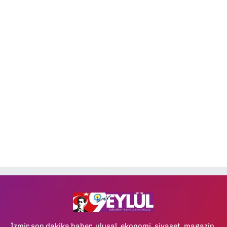
İzmir son dakika haber, ulusal, ekonomi, siyaset, magazin,