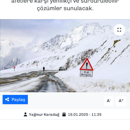
afetlere karşı yenilikçi ve sürdürülebilir
çözümler sunulacak.
SAĞLIK
SPOR
TEKNOLOJİ
YAŞAM
YEREL YÖNETİMLER
Paylaş
-
+
A
A
Yağmur Karadağ
16.01.2025 - 11:35